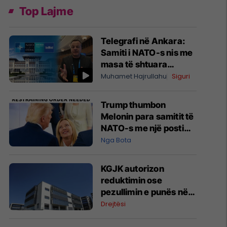
Top Lajme
Telegrafi në Ankara:
Samiti i NATO-s nis me
masa të shtuara
sigurie, Kosova pa
Muhamet Hajrullahu
Siguri
përfaqësues në takim
Trump thumbon
Melonin para samitit të
NATO-s me një postim
në rrjete sociale
Nga Bota
KGJK autorizon
reduktimin ose
pezullimin e punës në
Pallatin e Drejtësisë
Drejtësi
për shkak të