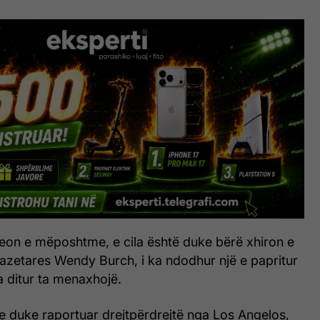
deon e mëposhtme, e cila është duke bërë xhiron e
gazetares Wendy Burch, i ka ndodhur një e papritur
ka ditur ta menaxhojë.
e duke raportuar drejtpërdrejtë nga Los Angelos,