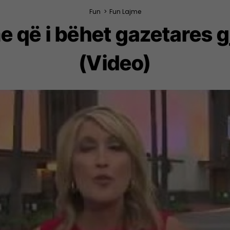
Fun
>
Fun Lajme
e që i bëhet gazetares gj
(Video)