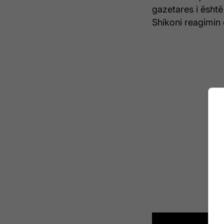
gazetares i është 
Shikoni reagimin 