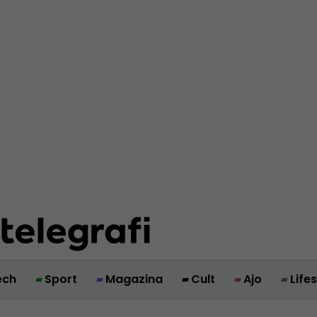
ech
Sport
Magazina
Cult
Ajo
Life