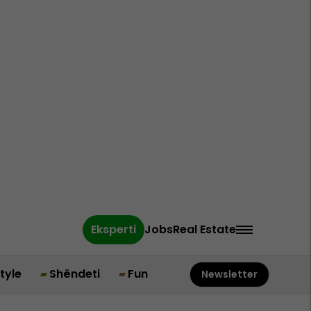
Eksperti
Jobs
Real Estate
style
Shëndeti
Fun
Newsletter