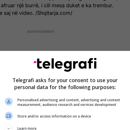
afruar një burrë, i cili mesa duket e ka trembur.
e saj në video. /Shqitarja.com/
Telegrafi asks for your consent to use your
personal data for the following purposes:
Personalised advertising and content, advertising and content
measurement, audience research and services development
Store and/or access information on a device
Learn more