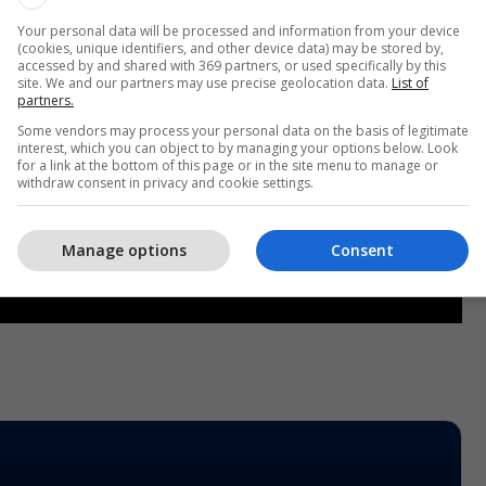
Your personal data will be processed and information from your device
(cookies, unique identifiers, and other device data) may be stored by,
accessed by and shared with 369 partners, or used specifically by this
site. We and our partners may use precise geolocation data.
List of
partners.
Some vendors may process your personal data on the basis of legitimate
interest, which you can object to by managing your options below. Look
for a link at the bottom of this page or in the site menu to manage or
withdraw consent in privacy and cookie settings.
Manage options
Consent