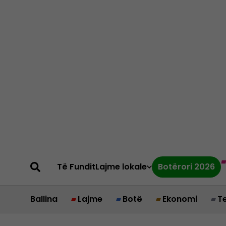
Të Fundit
Lajme lokale
Botërori 2026
Ballina
Lajme
Botë
Ekonomi
T