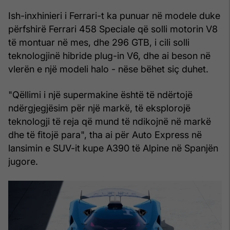
Ish-inxhinieri i Ferrari-t ka punuar në modele duke
përfshirë Ferrari 458 Speciale që solli motorin V8
të montuar në mes, dhe 296 GTB, i cili solli
teknologjinë hibride plug-in V6, dhe ai beson në
vlerën e një modeli halo - nëse bëhet siç duhet.
"Qëllimi i një supermakine është të ndërtojë
ndërgjegjësim për një markë, të eksplorojë
teknologji të reja që mund të ndikojnë në markë
dhe të fitojë para", tha ai për Auto Express në
lansimin e SUV-it kupe A390 të Alpine në Spanjën
jugore.