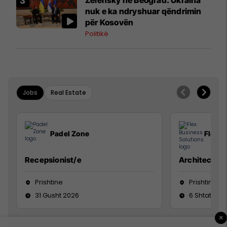
nuk e ka ndryshuar qëndrimin
për Kosovën
Politikë
Jobs
Real Estate
Padel Zone
Flex B
Recepsionist/e
Architect
Prishtine
Prishtinë
31 Gusht 2026
6 Shtator 2
×