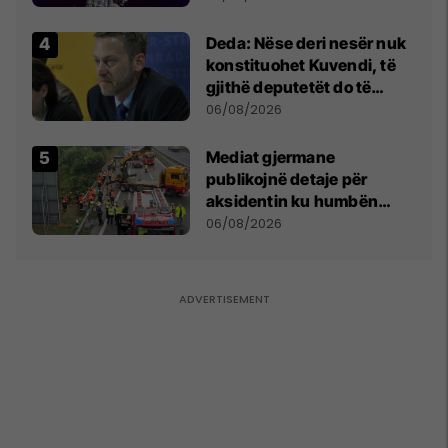
shpall gjendjen e luftës
Deda: Nëse deri nesër nuk
konstituohet Kuvendi, të
gjithë deputetët do të
bëjnë shkelje të rëndë
06/08/2026
kushtetuese
Mediat gjermane
publikojnë detaje për
aksidentin ku humbën
jetën tre mërgimtarë nga
06/08/2026
Komogllava e Ferizajt