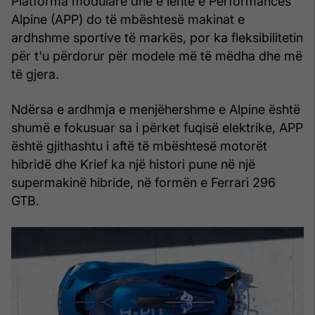
Platforma modulare dhe e lehtë e Performancës
Alpine (APP) do të mbështesë makinat e
ardhshme sportive të markës, por ka fleksibilitetin
për t'u përdorur për modele më të mëdha dhe më
të gjera.
Ndërsa e ardhmja e menjëhershme e Alpine është
shumë e fokusuar sa i përket fuqisë elektrike, APP
është gjithashtu i aftë të mbështesë motorët
hibridë dhe Krief ka një histori pune në një
supermakinë hibride, në formën e Ferrari 296
GTB.