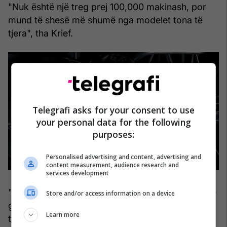
"Nuk është një treg prej 100,000 makinash, por
mund të shesë më shumë nga modelet tona të
tjera", tha Krief.
Telegrafi asks for your consent to use
your personal data for the following
purposes:
Personalised advertising and content, advertising and
content measurement, audience research and
services development
"Një model halo për Alpine është një model për të
Store and/or access information on a device
gjithë organizatën. Ne duam që ai të sjellë
Learn more
teknologji të re, inovacion, një përvojë krejtësisht