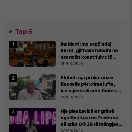
Top 5
Incidenti me vezë ndaj
Kurtit, gjithçka ndodhi në
seancën konstituive të
Kuvendit
06/08/2026
Ftohet nga prokuroria e
Kosovës për krime lufte,
ish-gjenerali serb thotë se
dikush e tradhtoi në
02/08/2026
Beograd
Një pleskavicë e ngrënë
nga Dua Lipa në Prishtinë
në orën 04:28 të mëngjesit
- dhe bota digjitale serbe
03/08/2026