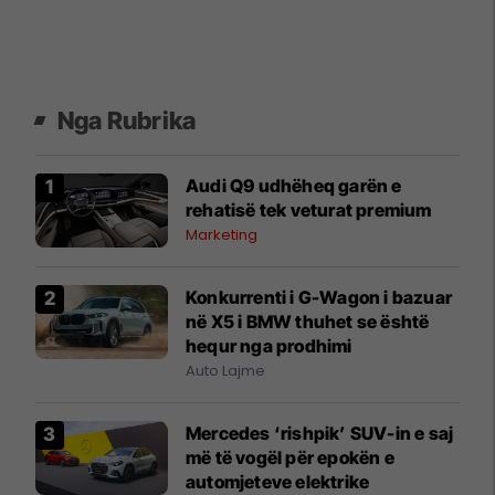
Nga Rubrika
Audi Q9 udhëheq garën e
rehatisë tek veturat premium
Marketing
Konkurrenti i G-Wagon i bazuar
në X5 i BMW thuhet se është
hequr nga prodhimi
Auto Lajme
Mercedes ‘rishpik’ SUV-in e saj
më të vogël për epokën e
automjeteve elektrike