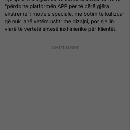
"përdorte platformën APP për të bërë gjëra
ekstreme": modele speciale, me botim të kufizuar
që nuk janë vetëm ushtrime dizajni, por sjellin
vlerë të vërtetë shtesë inxhinierike për klientët.