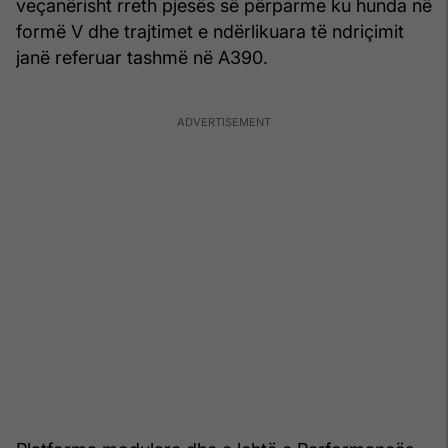
veçanërisht rreth pjesës së përparme ku hunda në
formë V dhe trajtimet e ndërlikuara të ndriçimit
janë referuar tashmë në A390.