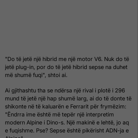
"Do të jetë një hibrid me një motor V6. Nuk do të
jetë plug-in, por do të jetë hibrid sepse na duhet
më shumë fuqi", shtoi ai.
Ai gjithashtu tha se ndërsa një rival i plotë i 296
mund të jetë një hap shumë larg, ai do të donte të
shikonte në të kaluarën e Ferrarit për frymëzim:
"Ëndrra ime është më tepër një interpretim
modern Alpine i Dino-s. Një makinë e lehtë, jo aq
e fuqishme. Pse? Sepse është pikërisht ADN-ja e