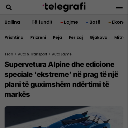
Ballina
Të fundit
Lajme
Botë
Ekono
Prishtina
Prizreni
Peja
Ferizaj
Gjakova
Mitrov
Tech
>
Auto & Transport
>
Auto Lajme
Supervetura Alpine dhe edicione
speciale ‘ekstreme’ në prag të një
plani të guximshëm ndërtimi të
markës