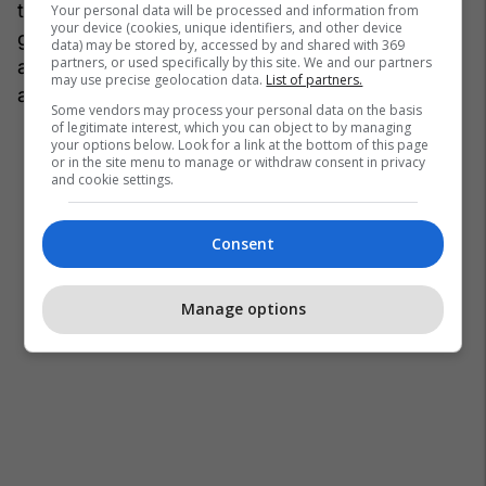
të re për klientin - të paktën për ne. Dhe
Your personal data will be processed and information from
your device (cookies, unique identifiers, and other device
gjithashtu, të ngrejë të gjithë ekipin e Alpine në
data) may be stored by, accessed by and shared with 369
partners, or used specifically by this site. We and our partners
aspektin e ekzekutimit dhe përsosmërisë", shtoi
may use precise geolocation data.
List of partners.
ai. /Telegrafi/
Some vendors may process your personal data on the basis
of legitimate interest, which you can object to by managing
your options below. Look for a link at the bottom of this page
or in the site menu to manage or withdraw consent in privacy
and cookie settings.
Consent
Manage options