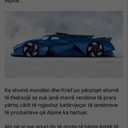
Alpine".
Ka shumë mundësi dhe Krief po përpiqet shumë
të theksojë se nuk janë marrë vendime të prera
përtej ciklit të ngjeshur katërvjeçar të lansimeve
të produkteve që Alpine ka hartuar.
Ajo që ai me siguri do të donte të bënte është të