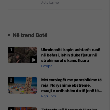
Auto Lajme
Në trend Botë
Ukrainasit i kapin ushtarët rusë
në befasi, ishin duke fjetur në
strehimoret e kamufluara
Evropa
Meteorologët me parashikime të
reja: Ndryshime ekstreme,
muajt e ardhshëm do të jenë të
pazakontë
Nga Bota
Zelensky në Beograd: Ukraina