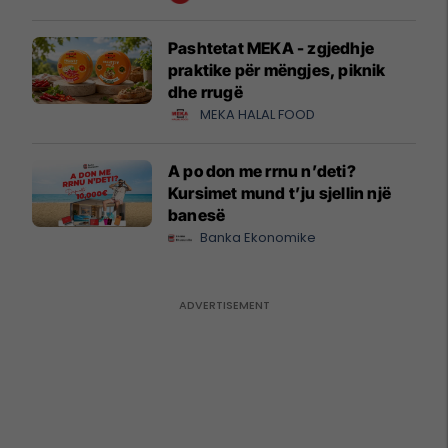
Pashtetat MEKA - zgjedhje
praktike për mëngjes, piknik
dhe rrugë
MEKA HALAL FOOD
A po don me rrnu n’deti?
Kursimet mund t’ju sjellin një
banesë
Banka Ekonomike