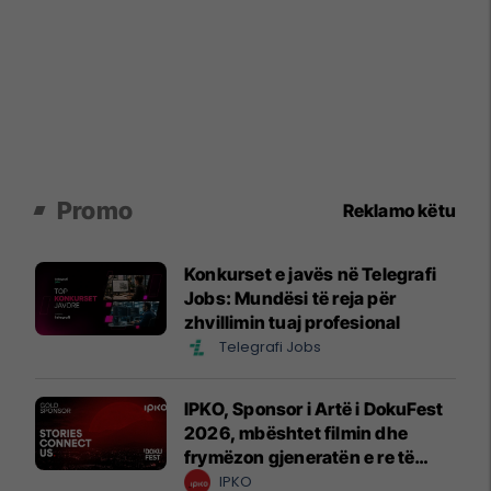
Promo
Reklamo këtu
Konkurset e javës në Telegrafi
Jobs: Mundësi të reja për
zhvillimin tuaj profesional
Telegrafi Jobs
IPKO, Sponsor i Artë i DokuFest
2026, mbështet filmin dhe
frymëzon gjeneratën e re të
krijuesve
IPKO