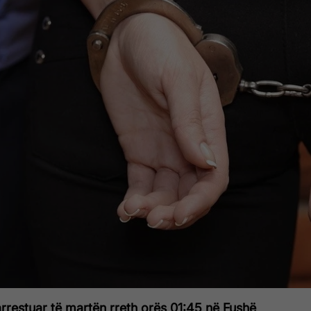
rrestuar të martën rreth orës 01:45 në Fushë