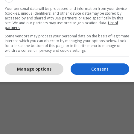
Your personal data will be processed and information from your device
(cookies, unique identifiers, and other device data) may be stored by,
accessed by and shared with 369 partners, or used specifically by this
site. We and our partners may use precise geolocation data.
List of
partners.
Some vendors may process your personal data on the basis of legitimate
interest, which you can object to by managing your options below. Look
for a link at the bottom of this page or in the site menu to manage or
withdraw consent in privacy and cookie settings.
Manage options
Consent