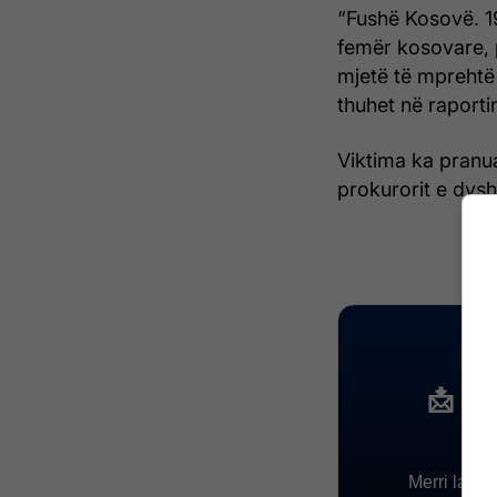
“Fushë Kosovë. 1
femër kosovare, 
mjetë të mprehtë 
thuhet në raportin
Viktima ka pranu
prokurorit e dysh