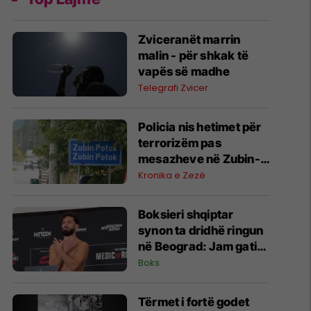
Zviceranët marrin
malin - për shkak të
vapës së madhe
Telegrafi Zvicer
Policia nis hetimet për
terrorizëm pas
mesazheve në Zubin-
Potok
Kronika e Zezë
Boksieri shqiptar
synon ta dridhë ringun
në Beograd: Jam gati,
Zoti e bekoftë
Boks
Shqipërinë
Tërmet i fortë godet