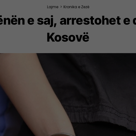
Lajme
>
Kronika e Zezë
ënën e saj, arrestohet e
Kosovë