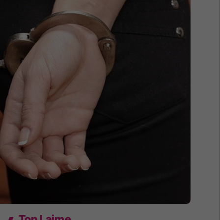
Top Lajme