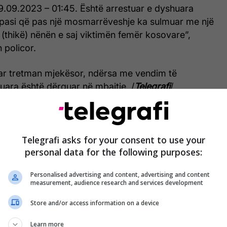
9.09.2023 – 01:45. Është arrestuar e dyshuara
pasi që pas një mosmarrëveshje ka sulmuar me një
(thikë) nënën e saj viktimën femër kosovare”,
 policor.
ar tretman mjekësor, ndërsa me vendim të
uara është dërguar në mbajtje. /
Telegrafi
/
Telegrafi asks for your consent to use your
personal data for the following purposes:
Personalised advertising and content, advertising and content
measurement, audience research and services development
Store and/or access information on a device
Learn more