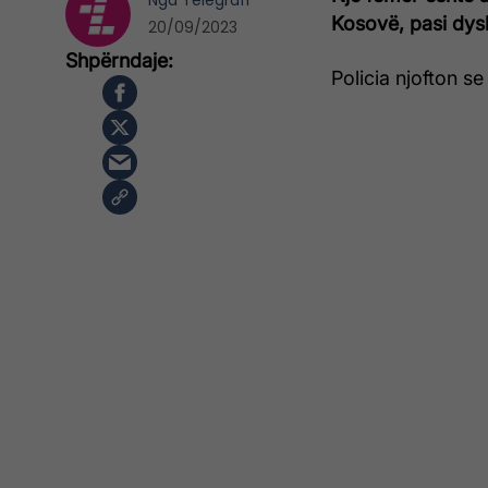
Nga
Telegrafi
Kosovë, pasi dys
20/09/2023
Policia njofton se