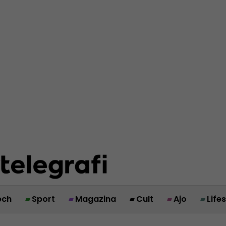
ech
Sport
Magazina
Cult
Ajo
Life