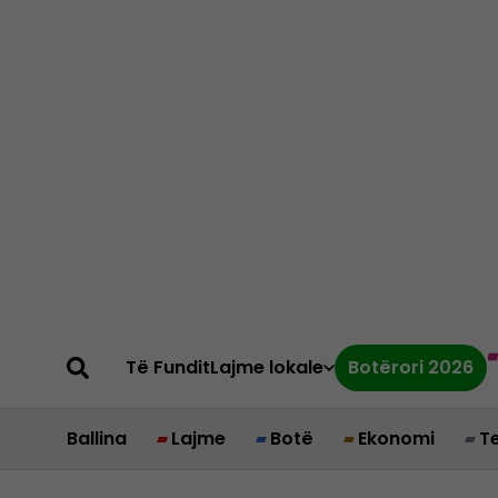
Të Fundit
Lajme lokale
Botërori 2026
Ballina
Lajme
Botë
Ekonomi
T