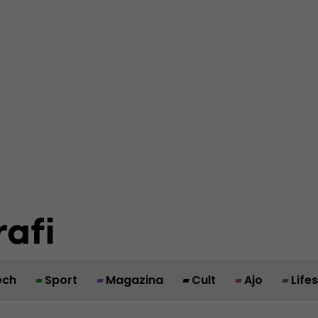
ech
Sport
Magazina
Cult
Ajo
Life