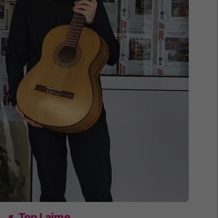
Top Lajme