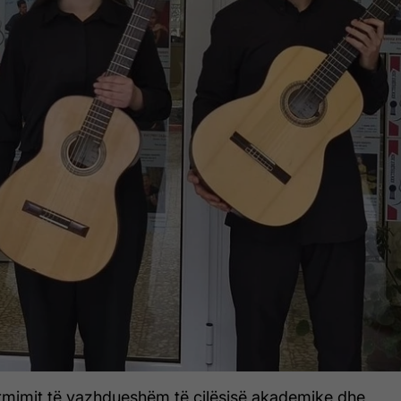
rmimit të vazhdueshëm të cilësisë akademike dhe