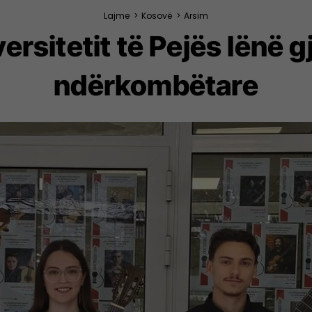
Lajme
>
Kosovë
>
Arsim
ersitetit të Pejës lënë
ndërkombëtare