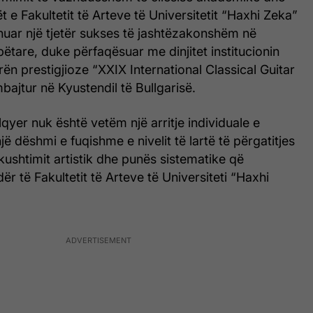
ët e Fakultetit të Arteve të Universitetit “Haxhi Zeka”
nuar një tjetër sukses të jashtëzakonshëm në
tare, duke përfaqësuar me dinjitet institucionin
ën prestigjioze “XXIX International Classical Guitar
bajtur në Kyustendil të Bullgarisë.
lqyer nuk është vetëm një arritje individuale e
ë dëshmi e fuqishme e nivelit të lartë të përgatitjes
kushtimit artistik dhe punës sistematike që
ër të Fakultetit të Arteve të Universiteti “Haxhi