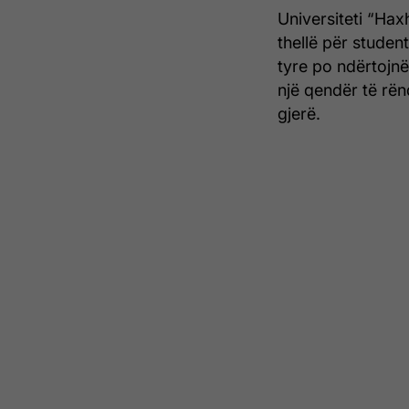
Universiteti “Hax
thellë për studen
tyre po ndërtojnë
një qendër të rën
gjerë.