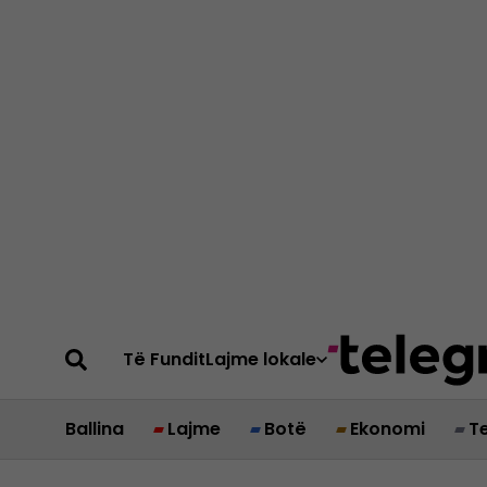
Të Fundit
Lajme lokale
Ballina
Lajme
Botë
Ekonomi
T