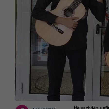
Në vazhdën e afi