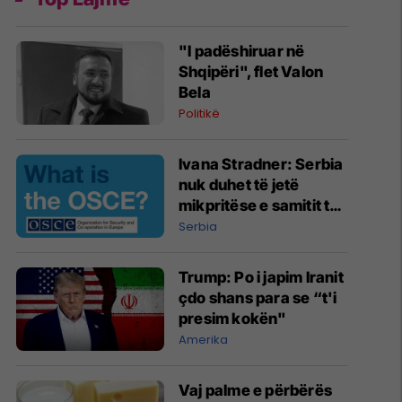
"I padëshiruar në
Shqipëri", flet Valon
Bela
Politikë
Ivana Stradner: Serbia
nuk duhet të jetë
mikpritëse e samitit të
ardhshëm të OSBE-së
Serbia
Trump: Po i japim Iranit
çdo shans para se “t'i
presim kokën"
Amerika
Vaj palme e përbërës