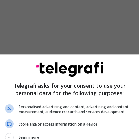
rkombëtare, studentët tanë u dalluan për
këlqyer, disiplinë artistike dhe profesionalizëm, duke
Telegrafi asks for your consent to use your
ime të larta:
personal data for the following purposes:
në Kategorinë IV, u nderua me Çmimin e Parë, nën
Personalised advertising and content, advertising and content
sionale të Prof. Asoc. Xhevdet Sahatxhija, duke
measurement, audience research and services development
l të jashtëzakonshëm teknik dhe interpretativ.
Store and/or access information on a device
tegorinë V, u shpërblye me Çmimin e Tretë, nën
Learn more