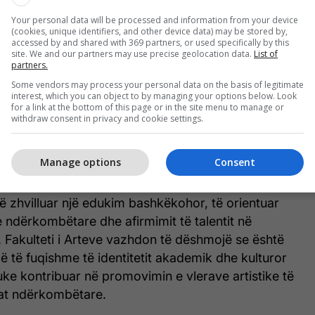
. ma. Gjulian Bytyqi, duke konfirmuar potencialin
Your personal data will be processed and information from your device
 zhvillimin artistik.
(cookies, unique identifiers, and other device data) may be stored by,
accessed by and shared with 369 partners, or used specifically by this
site. We and our partners may use precise geolocation data.
List of
antë u shënua edhe nga Kuarteti i Gitarave, i përbërë
partners.
, Blina Nushi, Lindi Rudi dhe Sidrit Haliti, të cilët në
Some vendors may process your personal data on the basis of legitimate
Chamber Music) fituan Çmimin e Parë, nën
interest, which you can object to by managing your options below. Look
for a link at the bottom of this page or in the site menu to manage or
. Ass. Gjulian Bytyqi. Ky sukses përfaqëson jo
withdraw consent in privacy and cookie settings.
istike, por edhe një nivel të lartë të bashkëpunimit
zikore.
Manage options
Consent
 një reflektim i drejtpërdrejtë i vizionit të
 të zhvilluar një edukim bashkëkohor, të orientuar
 ndërkombëtare dhe afirmimit të talentit në
 Fakulteti i Arteve vazhdon të dëshmojë se është
më të fuqishme të identitetit akademik dhe kulturor
 duke kontribuar në promovimin e vlerave artistike të
at ndërkombëtare.