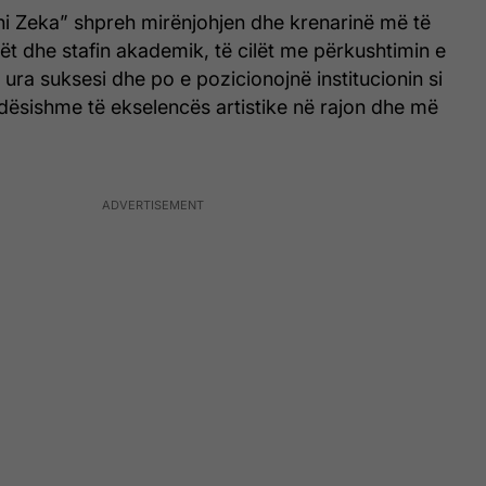
hi Zeka” shpreh mirënjohjen dhe krenarinë më të
tët dhe stafin akademik, të cilët me përkushtimin e
 ura suksesi dhe po e pozicionojnë institucionin si
dësishme të ekselencës artistike në rajon dhe më