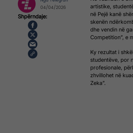
Nga
Telegrafi
artistike, student
04/04/2026
në Pejë kanë shë
skenën ndërkombë
dhe vendin në gar
Competition”, e m
Ky rezultat i shkë
studentëve, por nj
profesionale, për
zhvillohet në kuad
Zeka”.