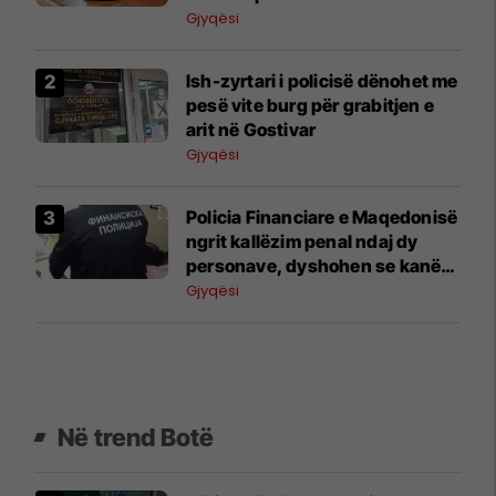
Gjyqësi
Ish-zyrtari i policisë dënohet me
pesë vite burg për grabitjen e
arit në Gostivar
Gjyqësi
Policia Financiare e Maqedonisë
ngrit kallëzim penal ndaj dy
personave, dyshohen se kanë
dëmtuar buxhetin e shtetit për
Gjyqësi
3.85 milionë denarë
Në trend Botë