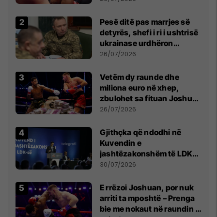
Pesë ditë pas marrjes së
detyrës, shefi i ri i ushtrisë
ukrainase urdhëron
kontroll të madh
26/07/2026
Vetëm dy raunde dhe
miliona euro në xhep,
zbulohet sa fituan Joshua
e Prenga
26/07/2026
Gjithçka që ndodhi në
Kuvendin e
jashtëzakonshëm të LDK-
së
30/07/2026
E rrëzoi Joshuan, por nuk
arriti ta mposhtë – Prenga
bie me nokaut në raundin e