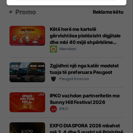
Promo
Reklamo këtu
Këtë herë me kartelë
gërvishtëse plotësisht digjitale
dhe mbi 40 mijë shpërblime
instant!
Meridian
Zgjidhni një nga katër modelet
tuaja të preferuara Peugeot
Peugot Kosova
IPKO vazhdon partneritetin me
Sunny Hill Festival 2026
IPKO
EXPO DIASPORA 2026 mbahet
më 3, 4 dhe 5 gusht në Prishtinë