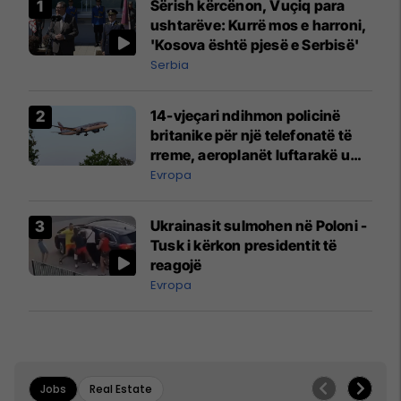
Sërish kërcënon, Vuçiq para
ushtarëve: Kurrë mos e harroni,
'Kosova është pjesë e Serbisë'
Serbia
14-vjeçari ndihmon policinë
britanike për një telefonatë të
rreme, aeroplanët luftarakë u
ngritën në ajër për të
Evropa
interceptuar fluturaken e Qatar
Airways që po shkonte drejt
Ukrainasit sulmohen në Poloni -
Mançesterit
Tusk i kërkon presidentit të
reagojë
Evropa
Jobs
Real Estate