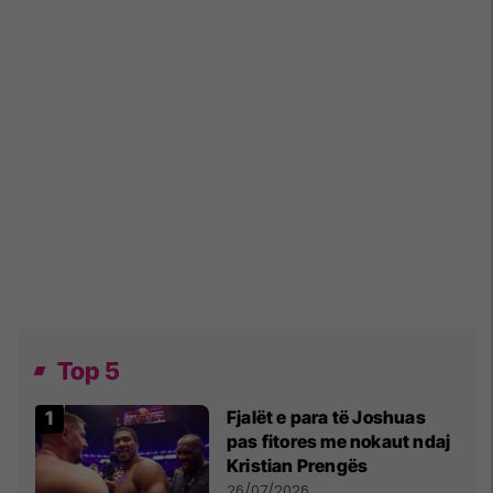
Top 5
Fjalët e para të Joshuas
pas fitores me nokaut ndaj
Kristian Prengës
26/07/2026