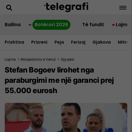
Ballina
Botërori 2026
Të fundit
Lajme
Prishtina
Prizreni
Peja
Ferizaj
Gjakova
Mitrov
Lajme
>
Maqedonia e Veriut
>
Gjyqësi
Stefan Bogoev lirohet nga
paraburgimi me një garanci prej
55.000 eurosh