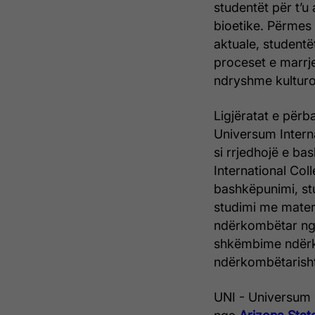
studentët për t’u
bioetike. Përmes
aktuale, studentë
proceset e marrj
ndryshme kulturo
Ligjëratat e për
Universum Interna
si rrjedhojë e b
International Col
bashkëpunimi, st
studimi me materi
ndërkombëtar nga 
shkëmbime ndërko
ndërkombëtarisht
UNI - Universum 