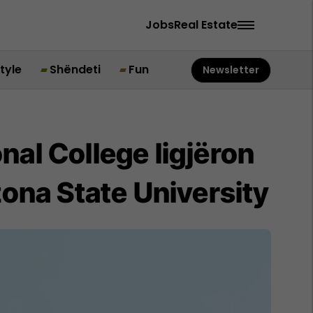
Jobs
Real Estate
style
Shëndeti
Fun
Newsletter
nal College ligjëron
zona State University