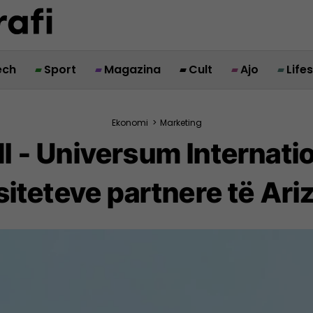
ech
Sport
Magazina
Cult
Ajo
Life
Ekonomi
>
Marketing
I - Universum Internatio
rsiteteve partnere të Ari