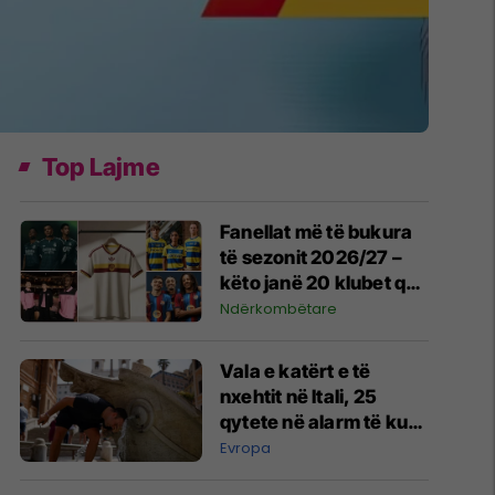
Top Lajme
Fanellat më të bukura
të sezonit 2026/27 –
këto janë 20 klubet që
spikatën me dizajnin e
Ndërkombëtare
tyre
Vala e katërt e të
nxehtit në Itali, 25
qytete në alarm të kuq
- probleme me
Evropa
mungesën e ujit