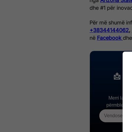
nga
Arizona Stat
dhe #1 për inovac
Për më shumë info
+38344144062
,
në
Facebook
dh