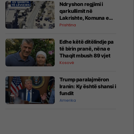
Ndryshon regjimi i
qarkullimit në
Lakrishte, Komuna e
Prishtinës ofron
Prishtina
shpjegime
Edhe këtë ditëlindje pa
të birin pranë, nëna e
Thaqit mbush 89 vjet
Kosovë
Trump paralajmëron
Iranin: Ky është shansi i
fundit
Amerika