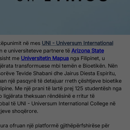
hkëpunimit në mes
UNI - Universum International
in e universiteteve partnere të
Arizona State
sisht me
Universitetin Mapua
nga Filipinet, u
gjërata transformuese mbi temën e Bioetikën. Nën
sorëve Tevide Shabani dhe Jairus Diesta Espiritu,
ruan një pasqyrë të detajuar rreth çështjeve bioetike
ipine. Me një prani të lartë prej 125 studentësh nga
o ligjërata theksuan rëndësinë e rritur të
bal të UNI - Universum International College në
tjeve shoqërore.
tura ofruan një platformë gjithëpërfshirëse për