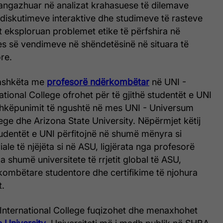
 angazhuar në analizat krahasuese të dilemave
 diskutimeve interaktive dhe studimeve të rasteve
t eksploruan problemet etike të përfshira në
es së vendimeve në shëndetësinë në situara të
re.
bashkëta me
profesorë ndërkombëtar
në UNI -
tional College ofrohet për të gjithë studentët e UNI
ashkëpunimit të ngushtë në mes UNI - Universum
lege dhe Arizona State University. Nëpërmjet këtij
udentët e UNI përfitojnë në shumë mënyra si
ale të njëjëta si në ASU, ligjërata nga profesorë
shumë universitete të rrjetit global të ASU,
mbëtare studentore dhe certifikime të njohura
.
International College fuqizohet dhe menaxhohet