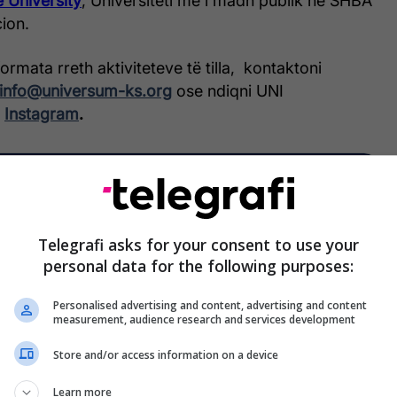
e University
, Universiteti më i madh publik në SHBA
ion.
rmata rreth aktiviteteve të tilla, kontaktoni
info@universum-ks.org
ose ndiqni UNI
e
Instagram
.
Telegrafi asks for your consent to use your
personal data for the following purposes:
Personalised advertising and content, advertising and content
measurement, audience research and services development
Store and/or access information on a device
Learn more