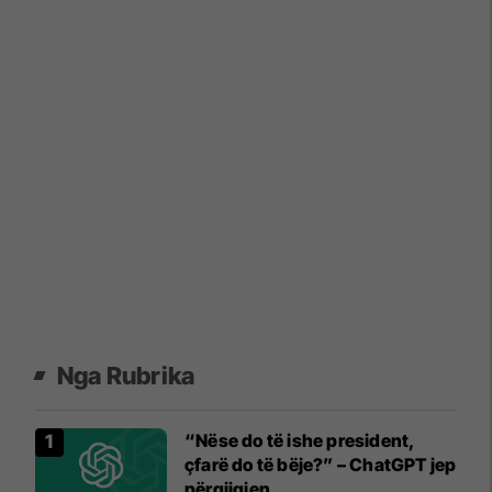
Nga Rubrika
“Nëse do të ishe president,
çfarë do të bëje?” – ChatGPT jep
përgjigjen