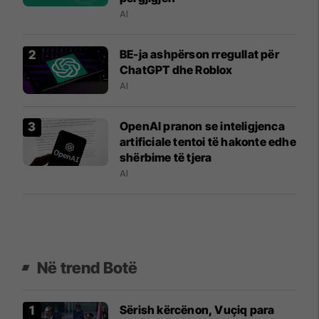
AI
BE-ja ashpërson rregullat për
ChatGPT dhe Roblox
AI
OpenAI pranon se inteligjenca
artificiale tentoi të hakonte edhe
shërbime të tjera
AI
Në trend Botë
Sërish kërcënon, Vuçiq para