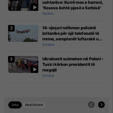
ushtarëve: Kurrë mos e harroni,
'Kosova është pjesë e Serbisë'
Serbia
14-vjeçari ndihmon policinë
britanike për një telefonatë të
rreme, aeroplanët luftarakë u
ngritën në ajër për të
Evropa
interceptuar fluturaken e Qatar
Airways që po shkonte drejt
Ukrainasit sulmohen në Poloni -
Mançesterit
Tusk i kërkon presidentit të
reagojë
Evropa
Jobs
Real Estate