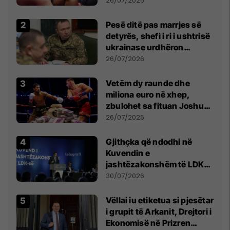
26/07/2026
Pesë ditë pas marrjes së
detyrës, shefi i ri i ushtrisë
ukrainase urdhëron
kontroll të madh
26/07/2026
Vetëm dy raunde dhe
miliona euro në xhep,
zbulohet sa fituan Joshua
e Prenga
26/07/2026
Gjithçka që ndodhi në
Kuvendin e
jashtëzakonshëm të LDK-
së
30/07/2026
Vëllai iu etiketua si pjesëtar
i grupit të Arkanit, Drejtori i
Ekonomisë në Prizren