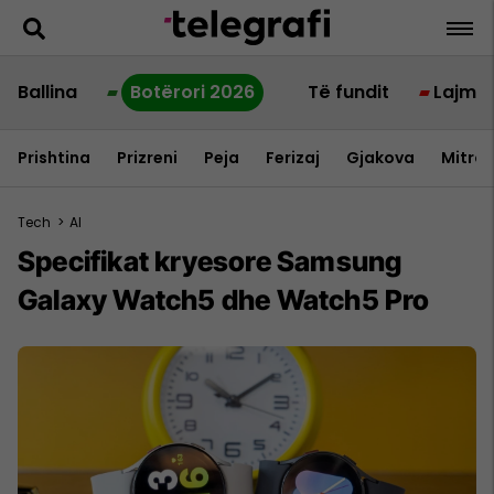
Ballina
Botërori 2026
Të fundit
Lajme
Prishtina
Prizreni
Peja
Ferizaj
Gjakova
Mitrov
Tech
>
AI
Specifikat kryesore Samsung
Galaxy Watch5 dhe Watch5 Pro