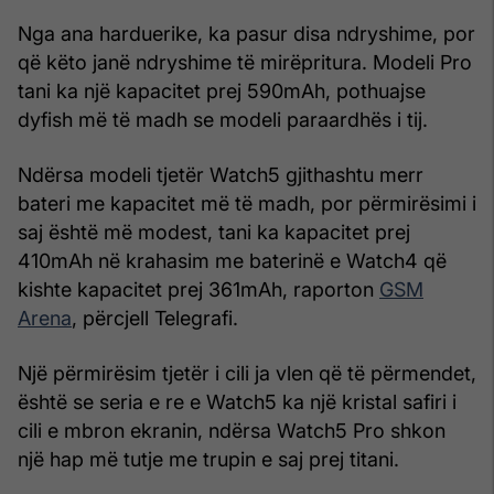
Nga ana harduerike, ka pasur disa ndryshime, por
që këto janë ndryshime të mirëpritura. Modeli Pro
tani ka një kapacitet prej 590mAh, pothuajse
dyfish më të madh se modeli paraardhës i tij.
Ndërsa modeli tjetër Watch5 gjithashtu merr
bateri me kapacitet më të madh, por përmirësimi i
saj është më modest, tani ka kapacitet prej
410mAh në krahasim me baterinë e Watch4 që
kishte kapacitet prej 361mAh, raporton
GSM
Arena
, përcjell Telegrafi.
Një përmirësim tjetër i cili ja vlen që të përmendet,
është se seria e re e Watch5 ka një kristal safiri i
cili e mbron ekranin, ndërsa Watch5 Pro shkon
një hap më tutje me trupin e saj prej titani.