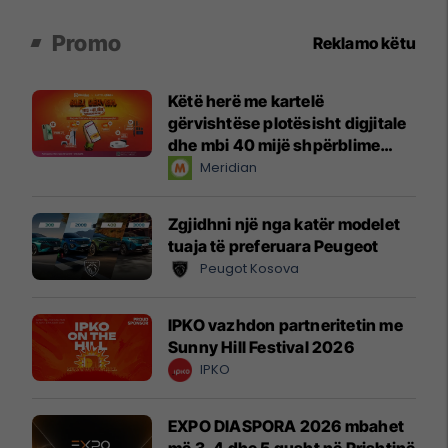
Promo
Reklamo këtu
Këtë herë me kartelë
gërvishtëse plotësisht digjitale
dhe mbi 40 mijë shpërblime
instant!
Meridian
Zgjidhni një nga katër modelet
tuaja të preferuara Peugeot
Peugot Kosova
IPKO vazhdon partneritetin me
Sunny Hill Festival 2026
IPKO
EXPO DIASPORA 2026 mbahet
më 3, 4 dhe 5 gusht në Prishtinë