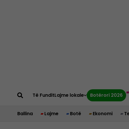
Të Fundit
Lajme lokale
Botërori 2026
Ballina
Lajme
Botë
Ekonomi
T