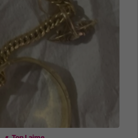
Top Lajme