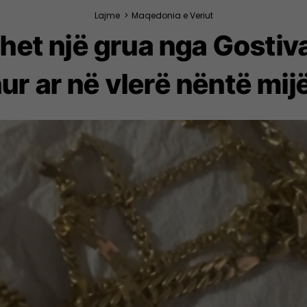
Lajme
>
Maqedonia e Veriut
het një grua nga Gostiva
ur ar në vlerë nëntë mij