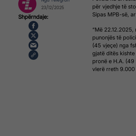
Nga
Telegrafi
për vjedhje të sto
23/12/2025
Sipas MPB-së, ar
“Më 22.12.2025, n
punonjës të polic
(45 vjeçe) nga fs
gjatë ditës kishte
pronë e H.A. (49 v
vlerë rreth 9.000