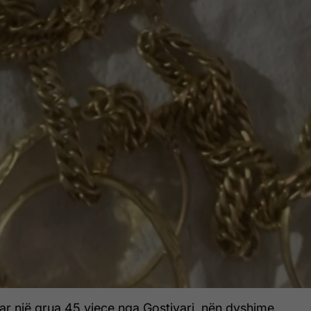
uar një grua 45 vjeçe nga Gostivari, nën dyshime