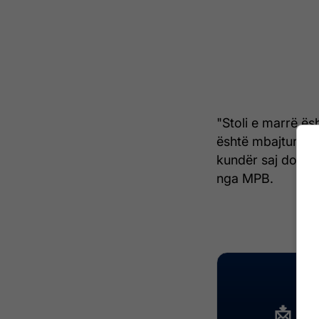
"Stoli e marrë ës
është mbajtur në 
kundër saj do të 
nga MPB.