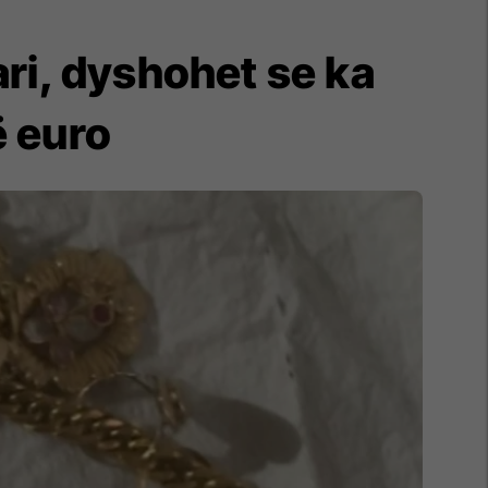
ri, dyshohet se ka
ë euro