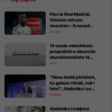
Plas te Real Madridi,
Vinicius refuzon
rinovimin – Arsenali
gati ofertën 140
La Liga
milionëshe
14 vende mbështesin
propozimin e aleancës
shumëkombëshe të
mbrojtjes detare të
Azia
udhëhequr nga Arabia
Saudite
"Nëse është përfshirë,
ka gabuar rëndë, nuk i
falet", Abdixhiku i çon
“selam” Përparim
Politikë
Ramës
Abdixhiku i mbijetoi