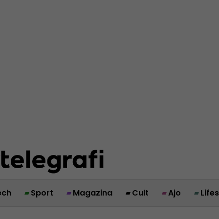
ech
Sport
Magazina
Cult
Ajo
Life