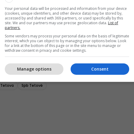
Your personal data will be processed and information from your device
(cookies, unique identifiers, and other device data) may be stored by,
accessed by and shared with 369 partners, or used specifically by this
site. We and our partners may use precise geolocation data.
List of
partners.
Some vendors may process your personal data on the basis of legitimate
interest, which you can object to by managing your options below. Look
for a link at the bottom of this page or in the site menu to manage or
withdraw consent in privacy and cookie settings.
Manage options
Consent