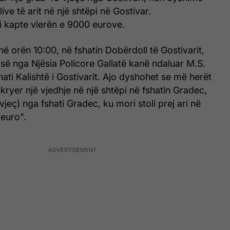
live të arit në një shtëpi në Gostivar.
i kapte vlerën e 9000 eurove.
ë orën 10:00, në fshatin Dobërdoll të Gostivarit,
isë nga Njësia Policore Gallatë kanë ndaluar M.S.
hati Kalishtë i Gostivarit. Ajo dyshohet se më herët
 kryer një vjedhje në një shtëpi në fshatin Gradec,
jeç) nga fshati Gradec, ku mori stoli prej ari në
 euro".