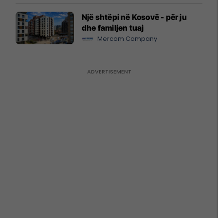
Një shtëpi në Kosovë - për ju
dhe familjen tuaj
Mercom Company