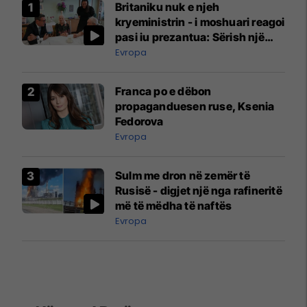
Britaniku nuk e njeh
kryeministrin - i moshuari reagoi
pasi iu prezantua: Sërish një
tjetër? A ndërroheni çdo pesë
Evropa
minuta atje?
Franca po e dëbon
propaganduesen ruse, Ksenia
Fedorova
Evropa
Sulm me dron në zemër të
Rusisë - digjet një nga rafineritë
më të mëdha të naftës
Evropa