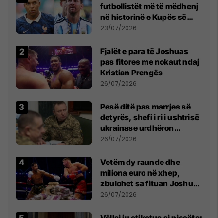
futbollistët më të mëdhenj
në historinë e Kupës së
Botës, Messi mbetet i dyti
23/07/2026
Fjalët e para të Joshuas
pas fitores me nokaut ndaj
Kristian Prengës
26/07/2026
Pesë ditë pas marrjes së
detyrës, shefi i ri i ushtrisë
ukrainase urdhëron
kontroll të madh
26/07/2026
Vetëm dy raunde dhe
miliona euro në xhep,
zbulohet sa fituan Joshua
e Prenga
26/07/2026
Vëllai iu etiketua si pjesëtar