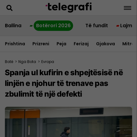
Ballina
Botërori 2026
Të fundit
Lajme
Prishtina
Prizreni
Peja
Ferizaj
Gjakova
Mitrov
Botë
>
Nga Bota
>
Evropa
Spanja ul kufirin e shpejtësisë në
linjën e njohur të trenave pas
zbulimit të një defekti