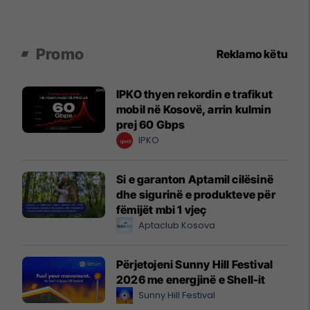
Promo
Reklamo këtu
IPKO thyen rekordin e trafikut
mobil në Kosovë, arrin kulmin
prej 60 Gbps
IPKO
Si e garanton Aptamil cilësinë
dhe sigurinë e produkteve për
fëmijët mbi 1 vjeç
Aptaclub Kosova
Përjetojeni Sunny Hill Festival
2026 me energjinë e Shell-it
Sunny Hill Festival