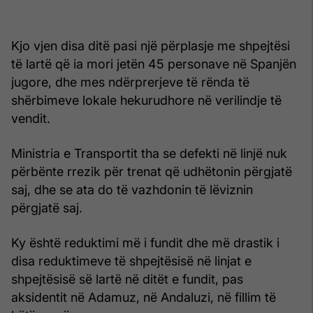
Kjo vjen disa ditë pasi një përplasje me shpejtësi
të lartë që ia mori jetën 45 personave në Spanjën
jugore, dhe mes ndërprerjeve të rënda të
shërbimeve lokale hekurudhore në verilindje të
vendit.
Ministria e Transportit tha se defekti në linjë nuk
përbënte rrezik për trenat që udhëtonin përgjatë
saj, dhe se ata do të vazhdonin të lëviznin
përgjatë saj.
Ky është reduktimi më i fundit dhe më drastik i
disa reduktimeve të shpejtësisë në linjat e
shpejtësisë së lartë në ditët e fundit, pas
aksidentit në Adamuz, në Andaluzi, në fillim të