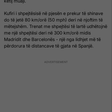
këtij muaji.
Kufiri i shpejtësisë në pjesën e prekur të shinave
do të jetë 80 km/orë (50 mph) deri në njoftim të
mëtejshëm. Trenat me shpejtësi të lartë udhëtojnë
me një shpejtësi deri në 300 km/orë midis
Madridit dhe Barcelonës - një nga lidhjet më të
përdorura të distancave të gjata në Spanjë.