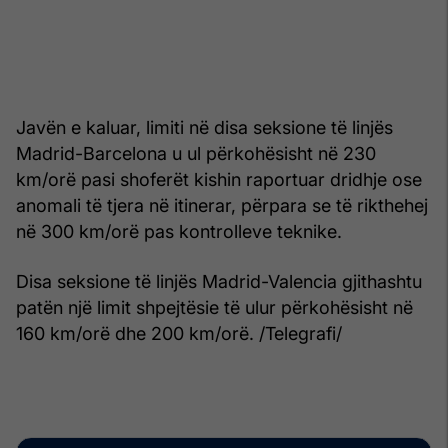
Javën e kaluar, limiti në disa seksione të linjës
Madrid-Barcelona u ul përkohësisht në 230
km/orë pasi shoferët kishin raportuar dridhje ose
anomali të tjera në itinerar, përpara se të rikthehej
në 300 km/orë pas kontrolleve teknike.
Disa seksione të linjës Madrid-Valencia gjithashtu
patën një limit shpejtësie të ulur përkohësisht në
160 km/orë dhe 200 km/orë. /Telegrafi/