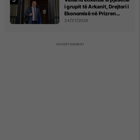
i grupit të Arkanit, Drejtori i
Ekonomisë në Prizren
mohon pretendimet
24/07/2026