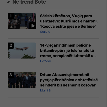
Në trend Botë
Sërish kërcënon, Vuçiq para
ushtarëve: Kurrë mos e harroni,
'Kosova është pjesë e Serbisë'
Serbia
14-vjeçari ndihmon policinë
britanike për një telefonatë të
rreme, aeroplanët luftarakë u
ngritën në ajër për të
Evropa
interceptuar fluturaken e Qatar
Airways që po shkonte drejt
Dritan Abazoviqi merret në
Mançesterit
pyetje për dhënien e shtetësisë
së nderit biznesmenit kosovar
Mali i Zi