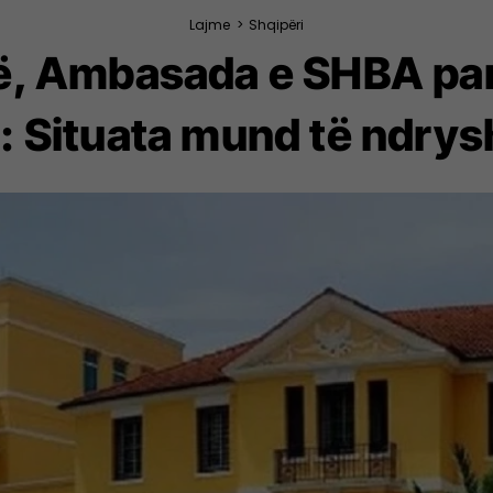
Lajme
>
Shqipëri
së, Ambasada e SHBA par
 Situata mund të ndrys