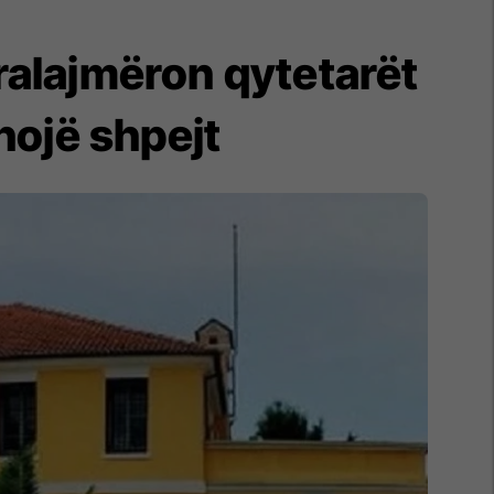
alajmëron qytetarët
hojë shpejt