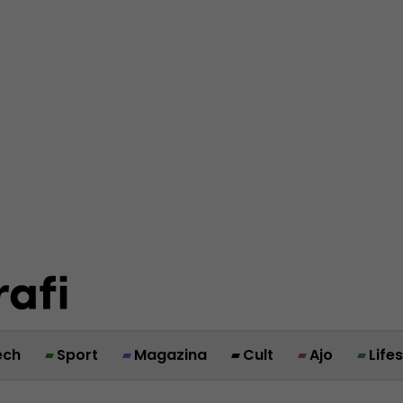
ech
Sport
Magazina
Cult
Ajo
Life