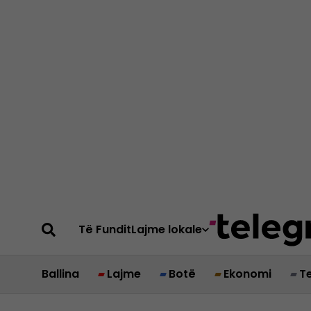
Të Fundit
Lajme lokale
Ballina
Lajme
Botë
Ekonomi
T