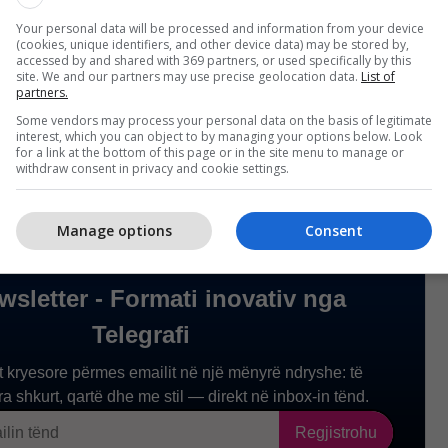
Your personal data will be processed and information from your device
e protestës, jini të vëmendshëm ndaj mjedisit
(cookies, unique identifiers, and other device data) may be stored by,
ediat lokale për përditësime, te keni një plan
accessed by and shared with 369 partners, or used specifically by this
site. We and our partners may use precise geolocation data.
List of
ugë alternative largimi dhe të ruajnë një profil të
partners.
eve në publik”, njofton ambasada.
Some vendors may process your personal data on the basis of legitimate
interest, which you can object to by managing your options below. Look
for a link at the bottom of this page or in the site menu to manage or
withdraw consent in privacy and cookie settings.
Manage options
Consent