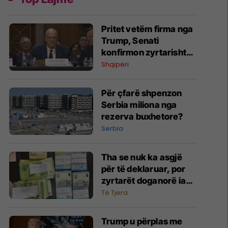
Pritet vetëm firma nga
Trump, Senati
konfirmon zyrtarisht
Eric Wendt ambasador
Shqipëri
në Shqipëri
Për çfarë shpenzon
Serbia miliona nga
rezerva buxhetore?
Serbia
Tha se nuk ka asgjë
për të deklaruar, por
zyrtarët doganorë ia
gjejnë 30 mijë euro
Të Tjera
Trump u përplas me