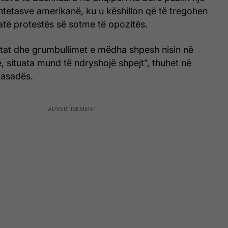
shtetasve amerikanë, ku u këshillon që të tregohen
atë protestës së sotme të opozitës.
tat dhe grumbullimet e mëdha shpesh nisin në
 situata mund të ndryshojë shpejt”, thuhet në
basadës.