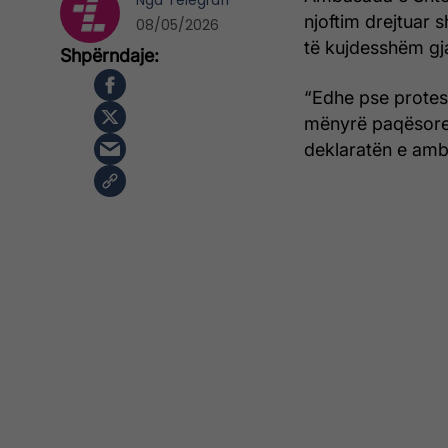
Nga
Telegrafi
njoftim drejtuar 
08/05/2026
të kujdesshëm gj
“Edhe pse protes
mënyrë paqësore,
deklaratën e am