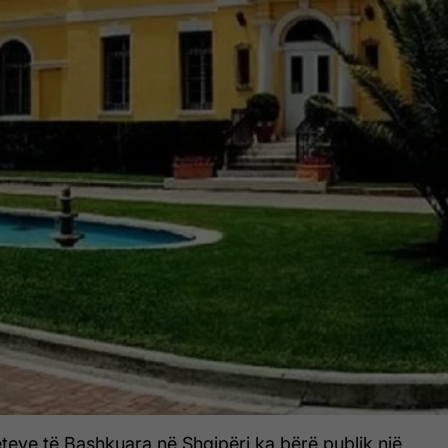
eve të Bashkuara në Shqipëri ka bërë publik një