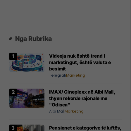
Nga Rubrika
Videoja nuk është trend i
marketingut, është valuta e
besimit
Telegrafi
Marketing
IMAX/ Cineplexx në Albi Mall,
thyen rekorde rajonale me
"Odisea"
Albi Mall
Marketing
Pensionet e kategorive të luftës,