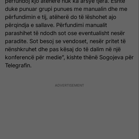
përfundoj kjo atëherë nuk ka arsye tjera. Është
duke punuar grupi punues me manualin dhe me
përfundimin e tij, atëherë do të lëshohet ajo
përqindja e sallave. Përfundimi manualit
parashihet të ndodh sot ose eventualisht nesër
paradite. Sot besoj se vendoset, nesër pritet të
nënshkruhet dhe pas kësaj do të dalim në një
konferencë për medie”, kishte thënë Sogojeva për
Telegrafin.