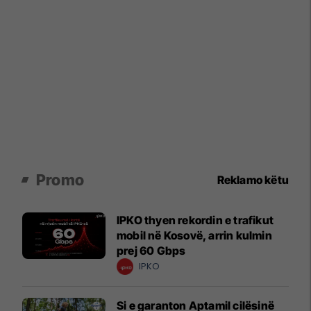
Promo
Reklamo këtu
IPKO thyen rekordin e trafikut
mobil në Kosovë, arrin kulmin
prej 60 Gbps
IPKO
Si e garanton Aptamil cilësinë