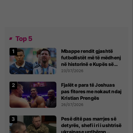
Top 5
Mbappe rendit gjashtë
futbollistët më të mëdhenj
në historinë e Kupës së
Botës, Messi mbetet i dyti
23/07/2026
Fjalët e para të Joshuas
pas fitores me nokaut ndaj
Kristian Prengës
26/07/2026
Pesë ditë pas marrjes së
detyrës, shefi i ri i ushtrisë
ukrainase urdhëron