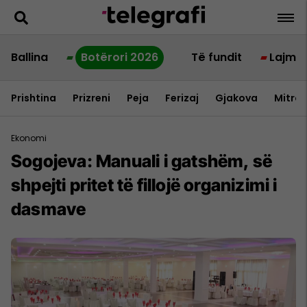
Ballina
Botërori 2026
Të fundit
Lajme
Prishtina
Prizreni
Peja
Ferizaj
Gjakova
Mitrov
Ekonomi
Sogojeva: Manuali i gatshëm, së
shpejti pritet të fillojë organizimi i
dasmave