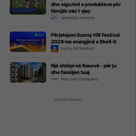
dhe sigurinë e produkteve për
fëmijët mbi 1 vjeç
Aptaclub Kosova
Përjetojeni Sunny Hill Festival
2026 me energjinë e Shell-it
Sunny Hill Festival
Një shtëpi në Kosovë - për ju
dhe familjen tuaj
Mercom Company