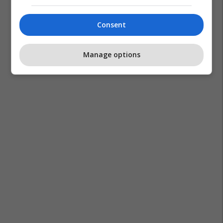
Oda E Hotelerisë Dhe Turizmit Të Kosovës
Hysen Sogojeva
Consent
Manage options