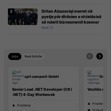
interceptuar fluturaken e Qatar
Airways që po shkonte drejt
Dritan Abazoviqi merret në
Mançesterit
pyetje për dhënien e shtetësisë
së nderit biznesmenit kosovar
Mali i Zi
Jobs
Real Estate
cpit comparit GmbH
Dardan
Senior Lead .NET Developer (C# /
Vozitës me K
.NET) 4-Day Workweek
Prishtinë
Prishtinë
13 Gusht 20