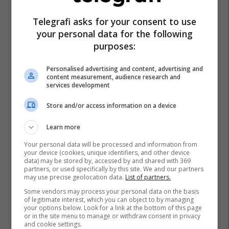
Telegrafi asks for your consent to use
your personal data for the following
purposes:
Personalised advertising and content, advertising and
content measurement, audience research and
services development
Store and/or access information on a device
Learn more
Your personal data will be processed and information from
your device (cookies, unique identifiers, and other device
data) may be stored by, accessed by and shared with 369
partners, or used specifically by this site. We and our partners
may use precise geolocation data.
List of partners.
Some vendors may process your personal data on the basis
of legitimate interest, which you can object to by managing
your options below. Look for a link at the bottom of this page
Ministria E Shëndetësisë
or in the site menu to manage or withdraw consent in privacy
and cookie settings.