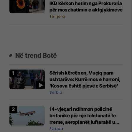
IKD kërkon hetim nga Prokuroria
për moszbatimin e aktgjykimeve
Të Tjera
Në trend Botë
Sërish kërcënon, Vuçiq para
ushtarëve: Kurrë mos e harroni,
'Kosova është pjesë e Serbisë'
Serbia
14-vjeçari ndihmon policinë
britanike për një telefonatë të
rreme, aeroplanët luftarakë u
ngritën në ajër për të
Evropa