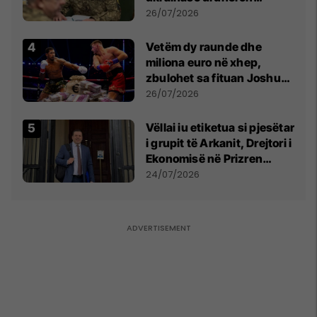
kontroll të madh
26/07/2026
Vetëm dy raunde dhe
miliona euro në xhep,
zbulohet sa fituan Joshua
e Prenga
26/07/2026
Vëllai iu etiketua si pjesëtar
i grupit të Arkanit, Drejtori i
Ekonomisë në Prizren
mohon pretendimet
24/07/2026