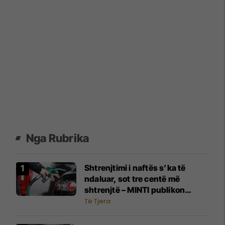
Nga Rubrika
Shtrenjtimi i naftës s’ka të
ndaluar, sot tre centë më
shtrenjtë – MINTI publikon
çmimet
Të Tjera