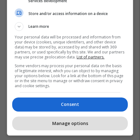
services development
Store and/or access information on a device
Learn more
Your personal data will be processed and information from
your device (cookies, unique identifiers, and other device
data) may be stored by, accessed by and shared with 369
partners, or used specifically by this site. We and our partners
may use precise geolocation data.
List of partners.
Hysen Sogojeva
Dasmat
Coronavirus
Some vendors may process your personal data on the basis
of legitimate interest, which you can object to by managing
your options below. Look for a link at the bottom of this page
or in the site menu to manage or withdraw consent in privacy
and cookie settings.
Consent
Manage options