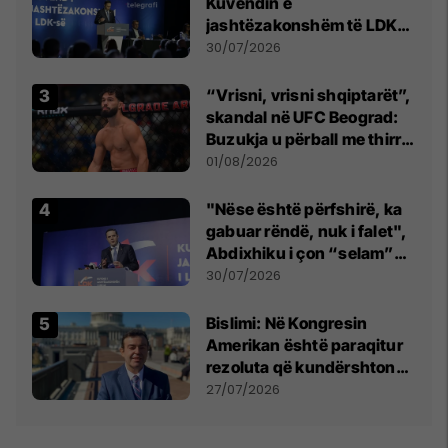
Kuvendin e
jashtëzakonshëm të LDK-
së
30/07/2026
“Vrisni, vrisni shqiptarët”,
skandal në UFC Beograd:
Buzukja u përball me thirrje
anti-shqiptare nga
01/08/2026
tribunat
"Nëse është përfshirë, ka
gabuar rëndë, nuk i falet",
Abdixhiku i çon “selam”
Përparim Ramës
30/07/2026
Bislimi: Në Kongresin
Amerikan është paraqitur
rezoluta që kundërshton
mbajtjen e Asamblesë
27/07/2026
Parlamentare të OSBE-së
në Beograd