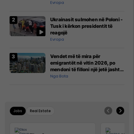
ngritën në ajër për të
Evropa
interceptuar fluturaken e Qatar
Airways që po shkonte drejt
Ukrainasit sulmohen në Poloni -
Mançesterit
Tusk i kërkon presidentit të
reagojë
Evropa
Vendet më të mira për
emigrantët në vitin 2026, po
mendoni të filloni një jetë jashtë
vendit?
Nga Bota
Jobs
Real Estate