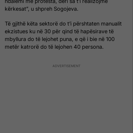
ndalemi me protesta, deri sa t’i realizojmë
kërkesat”, u shpreh Sogojeva.
Të gjithë këta sektorë do t’i përshtaten manualit
ekzistues ku në 30 për qind të hapësirave të
mbyllura do të lejohet puna, e që i bie në 100
metër katrorë do të lejohen 40 persona.