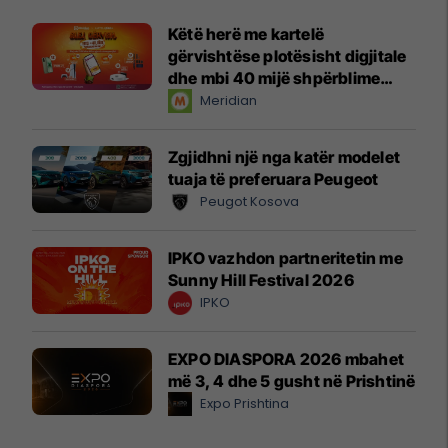
Këtë herë me kartelë
gërvishtëse plotësisht digjitale
dhe mbi 40 mijë shpërblime
instant!
Meridian
Zgjidhni një nga katër modelet
tuaja të preferuara Peugeot
Peugot Kosova
IPKO vazhdon partneritetin me
Sunny Hill Festival 2026
IPKO
EXPO DIASPORA 2026 mbahet
më 3, 4 dhe 5 gusht në Prishtinë
Expo Prishtina