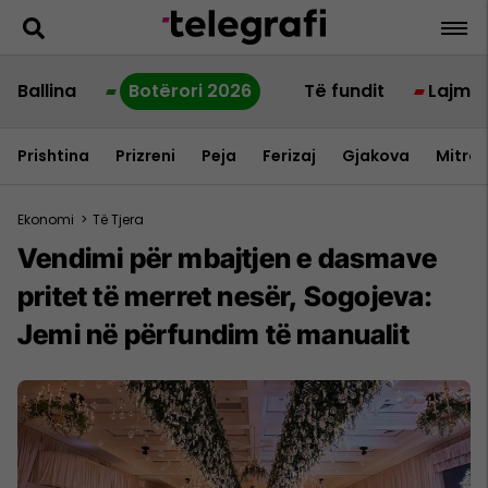
Ballina
Botërori 2026
Të fundit
Lajme
Prishtina
Prizreni
Peja
Ferizaj
Gjakova
Mitrov
Ekonomi
>
Të Tjera
Vendimi për mbajtjen e dasmave
pritet të merret nesër, Sogojeva:
Jemi në përfundim të manualit