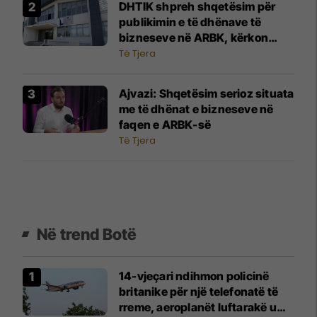
DHTIK shpreh shqetësim për
publikimin e të dhënave të
bizneseve në ARBK, kërkon
ndërhyrje urgjente të
Të Tjera
institucioneve
Ajvazi: Shqetësim serioz situata
me të dhënat e bizneseve në
faqen e ARBK-së
Të Tjera
Në trend Botë
14-vjeçari ndihmon policinë
britanike për një telefonatë të
rreme, aeroplanët luftarakë u