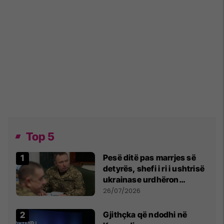
Top 5
Pesë ditë pas marrjes së
detyrës, shefi i ri i ushtrisë
ukrainase urdhëron
kontroll të madh
26/07/2026
Gjithçka që ndodhi në