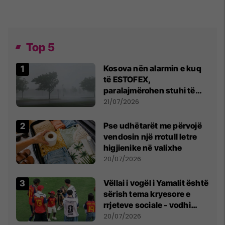
Top 5
Kosova nën alarmin e kuq
të ESTOFEX,
paralajmërohen stuhi të
fuqishme me breshër dhe
21/07/2026
erëra të forta
Pse udhëtarët me përvojë
vendosin një rrotull letre
higjienike në valixhe
20/07/2026
Vëllai i vogël i Yamalit është
sërish tema kryesore e
rrjeteve sociale - vodhi
vëmendjen pas finales së
20/07/2026