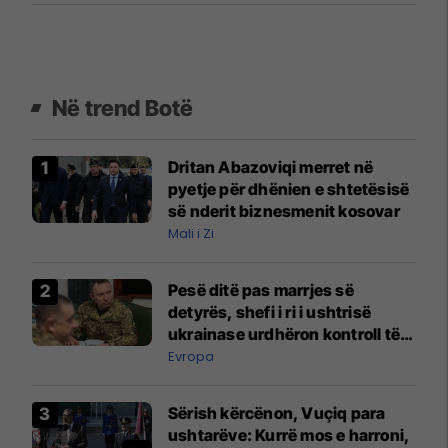
Në trend Botë
Dritan Abazoviqi merret në
pyetje për dhënien e shtetësisë
së nderit biznesmenit kosovar
Mali i Zi
Pesë ditë pas marrjes së
detyrës, shefi i ri i ushtrisë
ukrainase urdhëron kontroll të
madh
Evropa
Sërish kërcënon, Vuçiq para
ushtarëve: Kurrë mos e harroni,