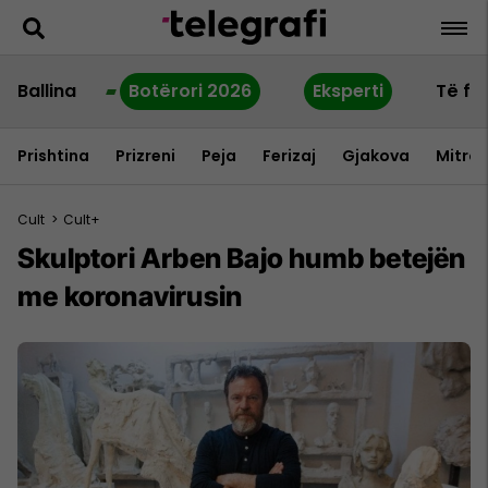
Ballina
Botërori 2026
Eksperti
Të fu
Prishtina
Prizreni
Peja
Ferizaj
Gjakova
Mitrov
Cult
>
Cult+
Skulptori Arben Bajo humb betejën
me koronavirusin