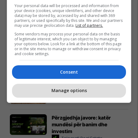
Your personal data will be processed and information from
your device (cookies, unique identifiers, and other device
data) may be stored by, accessed by and shared with 369
partners, or used specifically by this site. We and our partners
may use precise geolocation data.
List of partners.
Some vendors may process your personal data on the basis
of legitimate interest, which you can object to by managing
your options below. Look for a link at the bottom of this page
or in the site menu to manage or withdraw consent in privacy
and cookie settings.
Promo
Reklamo këtu
Consent
Sempre nga Liri – e krijuar me
Manage options
përkushtim, e dalluar për cilësi
Liri Prizren
Përzgjedhja javore: katër
mundësi për banim dhe
investim