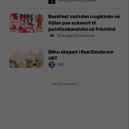
Telegrafi Real Estate
BookFest vazhdon rrugëtimin në
Gjilan pas suksesit të
jashtëzakonshëm në Prishtinë
Dukagjini Bookstore
Bëhu ekspert i Real Estate me
UBT
UBT