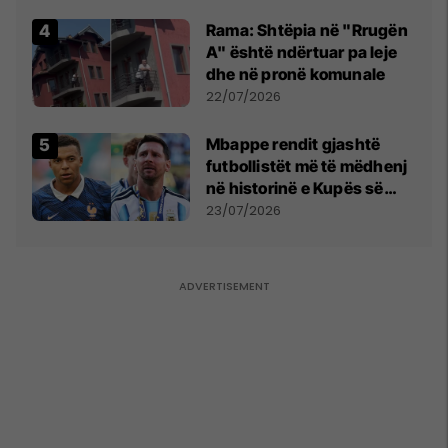
Kupës së Botës
Rama: Shtëpia në "Rrugën
A" është ndërtuar pa leje
dhe në pronë komunale
22/07/2026
Mbappe rendit gjashtë
futbollistët më të mëdhenj
në historinë e Kupës së
Botës, Messi mbetet i dyti
23/07/2026