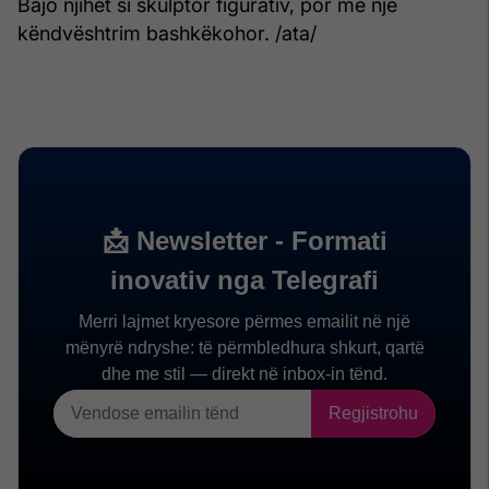
Bajo njihet si skulptor figurativ, por me një
këndvështrim bashkëkohor. /ata/