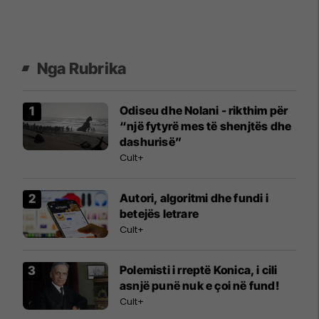
Nga Rubrika
Odiseu dhe Nolani - rikthim për
“një fytyrë mes të shenjtës dhe
dashurisë”
Cult+
Autori, algoritmi dhe fundi i
betejës letrare
Cult+
Polemisti i rreptë Konica, i cili
asnjë punë nuk e çoi në fund!
Cult+