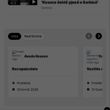
'Kosova është pjesë e Serbisë'
Serbia
Jobs
Real Estate
Avedo Kosovo
Dardan
Recepsioniste
Vozitës me K
Prishtinë
Prishtinë
31 Korrik 2026
13 Gusht 20
×