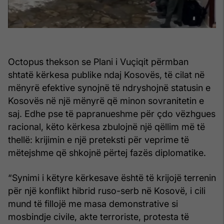
Octopus thekson se Plani i Vuçiqit përmban
shtatë kërkesa publike ndaj Kosovës, të cilat në
mënyrë efektive synojnë të ndryshojnë statusin e
Kosovës në një mënyrë që minon sovranitetin e
saj. Edhe pse të papranueshme për çdo vëzhgues
racional, këto kërkesa zbulojnë një qëllim më të
thellë: krijimin e një preteksti për veprime të
mëtejshme që shkojnë përtej fazës diplomatike.
“Synimi i këtyre kërkesave është të krijojë terrenin
për një konflikt hibrid ruso-serb në Kosovë, i cili
mund të fillojë me masa demonstrative si
mosbindje civile, akte terroriste, protesta të