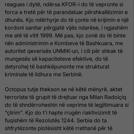
reagues i dytë, ndërsa KFOR-i do të vepronte si
forca e tretë për të parandaluar përshkallëzimin e
dhunës. Kjo ndërhyrje do të çonte në krijimin e një
kordoni sanitar përgjatë vijës ndarëse, i ngjashëm
me atë të vitit 1999. Më pas, kjo zonë do të binte
nën administrimin e Kombeve të Bashkuara, me
autoritet qeverisës UNMIK-un, i cili për shkak të
mungesës së kapaciteteve efektive, do të
detyrohej të bashkëpunonte me strukturat
kriminale të lidhura me Serbinë.
Octopus tutje thekson se në këtë mënyrë, aktet
terroriste të grupit të drejtuar nga Milan Radoiçiq
do të shndërroheshin në veprime të legjitimuara si
“çlirim”. Kjo do t'i hapte rrugën riaktivizimit të
fuqishëm të Rezolutës 1244. Serbia do ta
shfrytëzonte plotësisht këtë rrethanë për të