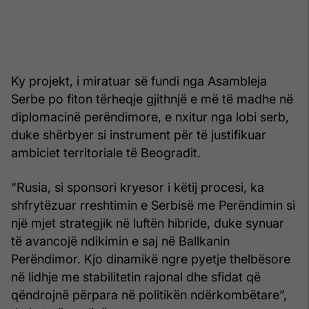
Ky projekt, i miratuar së fundi nga Asambleja
Serbe po fiton tërheqje gjithnjë e më të madhe në
diplomacinë perëndimore, e nxitur nga lobi serb,
duke shërbyer si instrument për të justifikuar
ambiciet territoriale të Beogradit.
“Rusia, si sponsori kryesor i këtij procesi, ka
shfrytëzuar rreshtimin e Serbisë me Perëndimin si
një mjet strategjik në luftën hibride, duke synuar
të avancojë ndikimin e saj në Ballkanin
Perëndimor. Kjo dinamikë ngre pyetje thelbësore
në lidhje me stabilitetin rajonal dhe sfidat që
qëndrojnë përpara në politikën ndërkombëtare”,