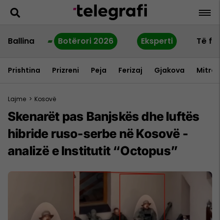
Ballina
Botërori 2026
Eksperti
Të fu
Prishtina
Prizreni
Peja
Ferizaj
Gjakova
Mitrov
Lajme
>
Kosovë
Skenarët pas Banjskës dhe luftës
hibride ruso-serbe në Kosovë -
analizë e Institutit “Octopus”