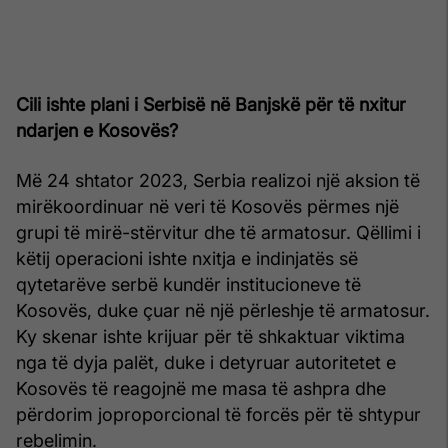
Cili ishte plani i Serbisë në Banjsk
ë për të nxitur
ndarjen e Kosovës?
Më 24 shtator 2023, Serbia realizoi një aksion të
mirëkoordinuar në veri të Kosovës përmes një
grupi të mirë-stërvitur dhe të armatosur. Qëllimi i
këtij operacioni ishte nxitja e indinjatës së
qytetarëve serbë kundër institucioneve të
Kosovës, duke çuar në një përleshje të armatosur.
Ky skenar ishte krijuar për të shkaktuar viktima
nga të dyja palët, duke i detyruar autoritetet e
Kosovës të reagojnë me masa të ashpra dhe
përdorim joproporcional të forcës për të shtypur
rebelimin.