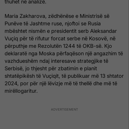
thuhet në analizë.
Maria Zakharova, zëdhënëse e Ministrisë së
Punëve të Jashtme ruse, njoftoi se Rusia
mbështet nismën e presidentit serb Aleksandar
Vuçiq për të rifutur forcat serbe në Kosovë, në
përputhje me Rezolutën 1244 të OKB-së. Kjo
deklaratë nga Moska përfaqëson një angazhim të
vazhdueshëm ndaj interesave strategjike të
Serbisë, jo thjesht për zbatimin e planit
shtatëpikësh të Vuçiqit, të publikuar më 13 shtator
2024, por për një lëvizje më të thellë dhe më të
mirëllogaritur.