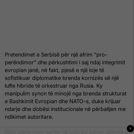
Pretendimet e Serbisë për një afrim “pro-
perëndimor” dhe përkushtimi i saj ndaj integrimit
evropian janë, në fakt, pjesë e një loje të
sofistikuar diplomatike brenda kornizës së një
lufte hibride të orkestruar nga Rusia. Ky
manipulim synon të minojë nga brenda strukturat
e Bashkimit Evropian dhe NATO-s, duke krijuar
ndarje dhe dobësi institucionale në përballjen me
ndikimet autoritare.
×
Këto plane ruso-serbe, të cilat po bëhen gjithnjë e