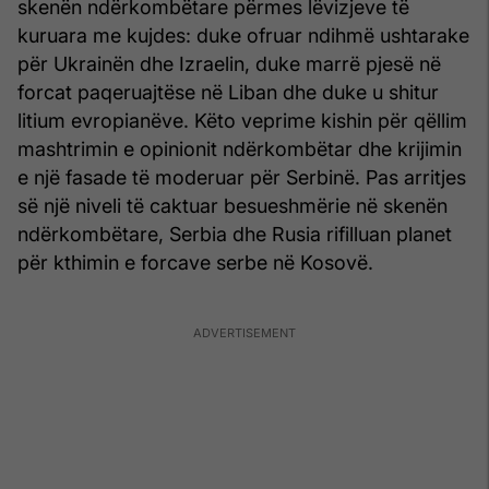
skenën ndërkombëtare përmes lëvizjeve të
kuruara me kujdes: duke ofruar ndihmë ushtarake
për Ukrainën dhe Izraelin, duke marrë pjesë në
forcat paqeruajtëse në Liban dhe duke u shitur
litium evropianëve. Këto veprime kishin për qëllim
mashtrimin e opinionit ndërkombëtar dhe krijimin
e një fasade të moderuar për Serbinë. Pas arritjes
së një niveli të caktuar besueshmërie në skenën
ndërkombëtare, Serbia dhe Rusia rifilluan planet
për kthimin e forcave serbe në Kosovë.