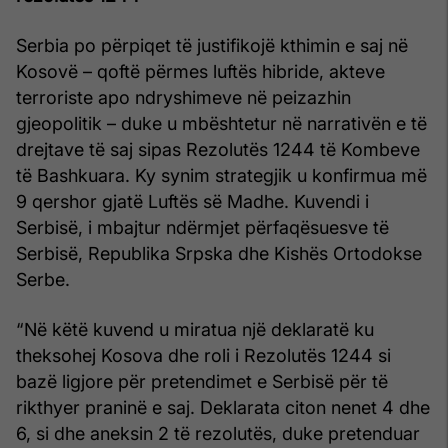
Serbia po përpiqet të justifikojë kthimin e saj në
Kosovë – qoftë përmes luftës hibride, akteve
terroriste apo ndryshimeve në peizazhin
gjeopolitik – duke u mbështetur në narrativën e të
drejtave të saj sipas Rezolutës 1244 të Kombeve
të Bashkuara. Ky synim strategjik u konfirmua më
9 qershor gjatë Luftës së Madhe. Kuvendi i
Serbisë, i mbajtur ndërmjet përfaqësuesve të
Serbisë, Republika Srpska dhe Kishës Ortodokse
Serbe.
“Në këtë kuvend u miratua një deklaratë ku
theksohej Kosova dhe roli i Rezolutës 1244 si
bazë ligjore për pretendimet e Serbisë për të
rikthyer praninë e saj. Deklarata citon nenet 4 dhe
6, si dhe aneksin 2 të rezolutës, duke pretenduar