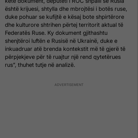
këtë dokument, deputeti i ROC shpalli se Rusia
është krijuesi, shtylla dhe mbrojtësi i botës ruse,
duke pohuar se kufijtë e kësaj bote shpirtërore
dhe kulturore shtrihen përtej territorit aktual të
Federatës Ruse. Ky dokument gjithashtu
shenjtëroi luftën e Rusisë në Ukrainë, duke e
inkuadruar atë brenda kontekstit më të gjerë të
përpjekjeve për të ruajtur një rend qytetërues
rus”, thuhet tutje në analizë.