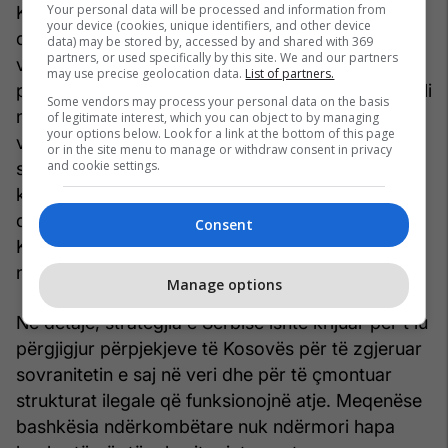
Your personal data will be processed and information from
Këto përpjekje të përsëritura të Serbisë për të
your device (cookies, unique identifiers, and other device
destabilizuar Kosovën dhe kërcënimet e saj të
data) may be stored by, accessed by and shared with 369
partners, or used specifically by this site. We and our partners
vazhdueshme pasuan planin e dështuar që
may use precise geolocation data.
List of partners.
përfshin aktin terrorist në Banjskë, në Zveçan, i cili
Some vendors may process your personal data on the basis
nuk pati sukses të ndezë një kryengritje serbe në
of legitimate interest, which you can object to by managing
your options below. Look for a link at the bottom of this page
veri të Kosovës. Ky skenar i paramenduar
or in the site menu to manage or withdraw consent in privacy
and cookie settings.
synonte të krijonte një situatë lufte që do të
kërkonte ndërhyrjen ndërkombëtare – si
diplomatikisht ashtu edhe ushtarakisht përmes
Consent
KFOR-it – për të imponuar ndarjen e Veriut, të
ngjashme me zhvillimet e vitit 1999.
Manage options
Në detaje, strategjia e Serbisë ishte krijuar për t'iu
përgjigjur përpjekjeve të Kosovës për të zgjeruar
sovranitetin e saj në veri dhe për të çmontuar
strukturat ilegale që funksionojnë atje. Meqenëse
bashkësia ndërkombëtare nuk ndërmori hapa