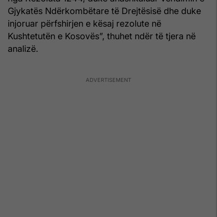
Gjykatës Ndërkombëtare të Drejtësisë dhe duke
injoruar përfshirjen e kësaj rezolute në
Kushtetutën e Kosovës”, thuhet ndër të tjera në
analizë.