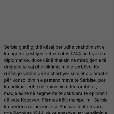
Serbia gjatë gjithë kësaj periudhe vazhdimisht e
ka ngritur çështjen e Rezolutës 1244 në tryezën
diplomatike, duke vënë theksin në mbrojtjen e të
drejtave të saj dhe viktimizimin e serbëve. Ky
rrëfim jo vetëm që ka shërbyer si mjet diplomatik
për konsolidimin e pretendimeve të Serbisë, por
ka ndikuar edhe në opinionin ndërkombëtar,
madje edhe në segmente të caktuara të opinionit
në vetë Kosovën. Përmes këtij manipulimi, Serbia
ka përforcuar nocionin se Kosova është e varur
nga Rezoluta 1244, duke anashkaluar vendimin e