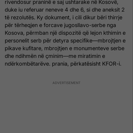
rivendosur praninë e saj ushtarake në Kosovë,
duke iu referuar neneve 4 dhe 6, si dhe aneksit 2
të rezolutës. Ky dokument, i cili dikur bëri thirrje
për tërheqjen e forcave jugosllavo-serbe nga
Kosova, përmban një dispozitë që lejon kthimin e
personelit serb për detyra specifike—mbrojtjen e
pikave kufitare, mbrojtjen e monumenteve serbe
dhe ndihmën në çminim—me miratimin e
ndërkombëtarëve. prania, përkatësisht KFOR-i.