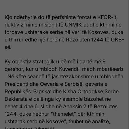
Kjo ndërhyrje do të përfshinte forcat e KFOR-it,
riaktivizimin e misionit të UNMIK-ut dhe kthimin e
forcave ushtarake serbe në veri të Kosovës, duke
u thirrur edhe një herë në Rezolutën 1244 të OKB-
së.
Ky objektiv strategjik u bë më i qartë më 9
qershor, kur u mblodh Kuvendi i madh mbarëserb
. Në këtë seancë të jashtëzakonshme u mblodhën
Presidenti dhe Qeveria e Serbisë, qeveria e
Republikës ‘Srpska’ dhe Kisha Ortodokse Serbe.
Deklarata e dalë nga ky asamble bazohet në
nenet 4 dhe 6, si dhe në Aneksin 2 të Rezolutës
1244, duke hedhur “themelet” për kthimin
ushtarak serb në Kosovë”, thuhet në analizë,
transmeton Telegrafi.