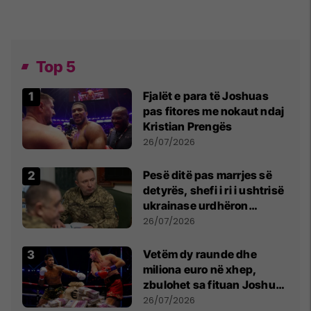
Top 5
Fjalët e para të Joshuas
pas fitores me nokaut ndaj
Kristian Prengës
26/07/2026
Pesë ditë pas marrjes së
detyrës, shefi i ri i ushtrisë
ukrainase urdhëron
kontroll të madh
26/07/2026
Vetëm dy raunde dhe
miliona euro në xhep,
zbulohet sa fituan Joshua
e Prenga
26/07/2026