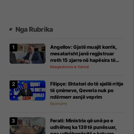
Nga Rubrika
Angellov: Gjatë muajit korrik,
mesatarisht janë regjistruar
rreth 15 zjarre në hapësira të
hapura çdo ditë
Maqedonia e Veriut
Filipçe: Shtatori do të sjellë rritje
të çmimeve, Qeveria nuk po
ndërmerr asnjë veprim
Ekonomi
Ferati: Ministria që unë po e
udhëheq ka 139 të punësuar,
nga udhëheqësitë e kaluara