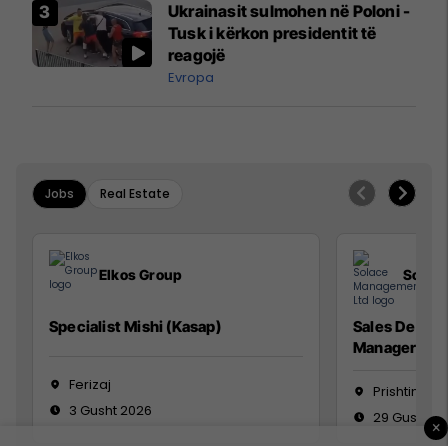
Ukrainasit sulmohen në Poloni -
Mançesterit
Tusk i kërkon presidentit të
reagojë
Evropa
Jobs
Real Estate
Elkos Group
Solac
Specialist Mishi (Kasap)
Sales Devel
Manager
Ferizaj
Prishtinë
3 Gusht 2026
29 Gusht 2
×