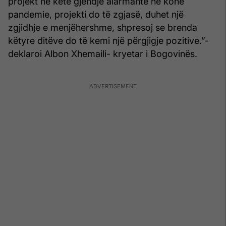
projekt në këtë gjendje alarmante në kohë
pandemie, projekti do të zgjasë, duhet një
zgjidhje e menjëhershme, shpresoj se brenda
këtyre ditëve do të kemi një përgjigje pozitive.”-
deklaroi Albon Xhemaili- kryetar i Bogovinës.