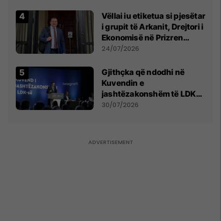
Vëllai iu etiketua si pjesëtar
i grupit të Arkanit, Drejtori i
Ekonomisë në Prizren
mohon pretendimet
24/07/2026
Gjithçka që ndodhi në
Kuvendin e
jashtëzakonshëm të LDK-
së
30/07/2026