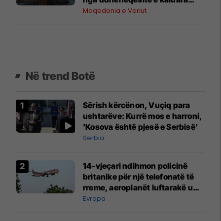
rreth 30 % e të punësuarve nuk
Maqedonia e Veriut
kanë kushte elementare pune
Në trend Botë
Sërish kërcënon, Vuçiq para
ushtarëve: Kurrë mos e harroni,
'Kosova është pjesë e Serbisë'
Serbia
14-vjeçari ndihmon policinë
britanike për një telefonatë të
rreme, aeroplanët luftarakë u
ngritën në ajër për të
Evropa
interceptuar fluturaken e Qatar
Airways që po shkonte drejt