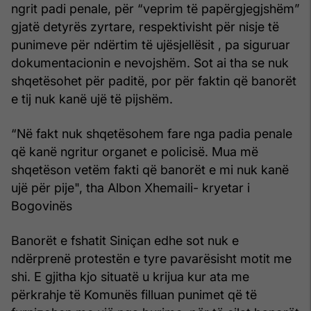
ngrit padi penale, për “veprim të papërgjegjshëm”
gjatë detyrës zyrtare, respektivisht për nisje të
punimeve për ndërtim të ujësjellësit , pa siguruar
dokumentacionin e nevojshëm. Sot ai tha se nuk
shqetësohet për paditë, por për faktin që banorët
e tij nuk kanë ujë të pijshëm.
“Në fakt nuk shqetësohem fare nga padia penale
që kanë ngritur organet e policisë. Mua më
shqetëson vetëm fakti që banorët e mi nuk kanë
ujë për pije", tha Albon Xhemaili- kryetar i
Bogovinës
Banorët e fshatit Siniçan edhe sot nuk e
ndërprenë protestën e tyre pavarësisht motit me
shi. E gjitha kjo situatë u krijua kur ata me
përkrahje të Komunës filluan punimet që të