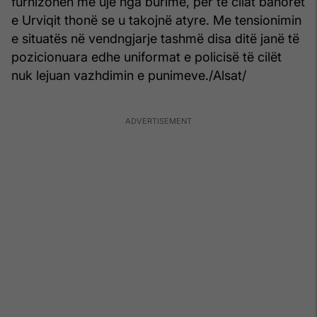
furnizohen me ujë nga burime, për të cilat banorët
e Urviqit thonë se u takojnë atyre. Me tensionimin
e situatës në vendngjarje tashmë disa ditë janë të
pozicionuara edhe uniformat e policisë të cilët
nuk lejuan vazhdimin e punimeve./Alsat/