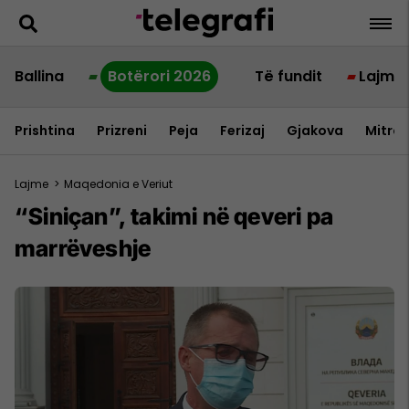
Ballina
Botërori 2026
Të fundit
Lajme
Prishtina
Prizreni
Peja
Ferizaj
Gjakova
Mitrov
Lajme
>
Maqedonia e Veriut
“Siniçan”, takimi në qeveri pa
marrëveshje