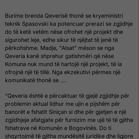
Burime brenda Qeverisë thonë se kryeministri
teknik Spasovski ka potencuar prerazi se zgjidhje
do të ketë vetëm nëse ofrohet një projekt dhe
sigurohet leje, edhe sikur të njëjtat të jenë të
përkohshme. Madje, "Alsat" mëson se nga
Qeveria kanë shprehur gatishmëri që nëse
Komuna nuk mund të hartojë një projekt, të ia
ofrojnë një të tillë. Nga ekzekutivi përmes një
komunikatë thonë se ….
“Qeveria është e përcaktuar të gjejë zgjidhje për
problemin aktual lidhur me ujin e pijshëm për
banorët e fshatit Siniçan si dhe për gjetjen e një
zgjidhjeje afatgjate për furnizim me ujë të të gjitha
fshatrave në Komunën e Bogovinës. Do ti
shqyrtojmë të gjitha mundësitë juridike dhe ligjore