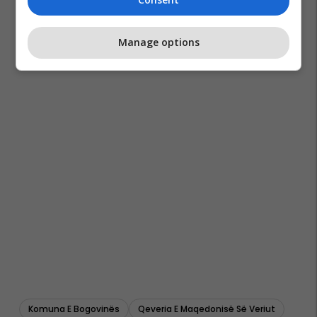
Manage options
Komuna E Bogovinës
Qeveria E Maqedonisë Së Veriut