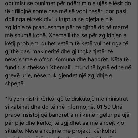
optimist se punimet për ndërtimin e ujësjellësit do
të rifillojnë sonte ose më së voni nesër, por pasi
doli nga ekzekutivi u kuptua se gjetja e një
zgjidhje të pranueshme për të gjithë do të marrë
më shumë kohë. Xhemaili tha se për zgjidhjen e
këtij problemi duhet vetëm të ketë vullnet nga të
gjithë pasi makineritë dhe gjithçka tjetër të
nevojshme e ofron Komuna dhe banorët. Këta të
fundit, si thekson Xhemaili, mund të hynë edhe në
grevë urie, nëse nuk gjendet një zgjidhje e
shpejtë.
“Kryeministri kërkoi që të diskutojë me ministrat
si kabinet dhe do të më informojnë. 01:50 Unë
prapë insistoj që banorët e mi kanë ngelur pa ujë
për pije dhe kërkoj të zgjidhet sa më shpejt kjo
situatë. Nëse shkojmë me projekt, kërkohet