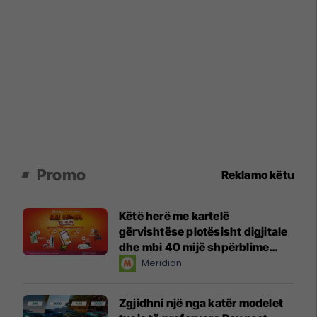
Promo
Reklamo këtu
Këtë herë me kartelë
gërvishtëse plotësisht digjitale
dhe mbi 40 mijë shpërblime
instant!
Meridian
Zgjidhni një nga katër modelet