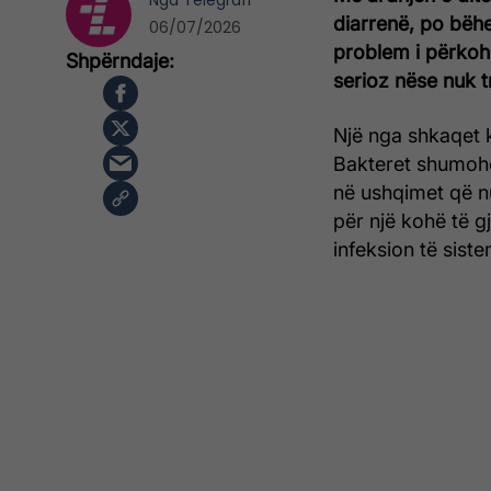
Nga
Telegrafi
diarrenë, po bëh
06/07/2026
problem i përkoh
serioz nëse nuk t
Një nga shkaqet 
Bakteret shumohe
në ushqimet që nu
për një kohë të g
infeksion të siste