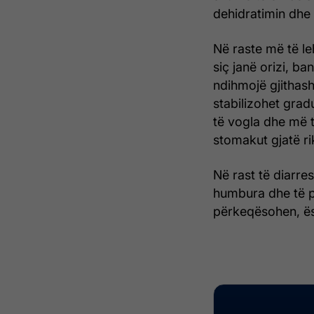
dehidratimin dhe t
Në raste më të le
siç janë orizi, b
ndihmojë gjithash
stabilizohet grad
të vogla dhe më t
stomakut gjatë ri
Në rast të diarre
humbura dhe të p
përkeqësohen, ës