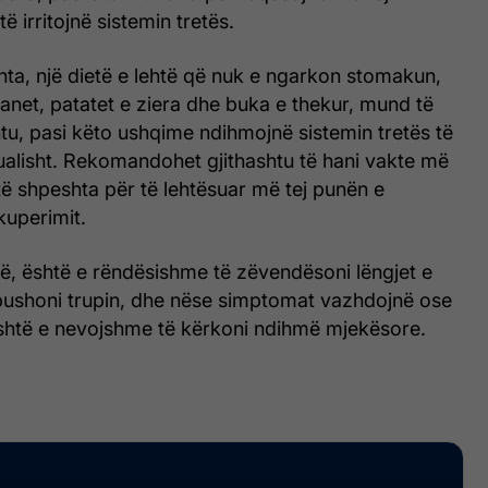
ë irritojnë sistemin tretës.
hta, një dietë e lehtë që nuk e ngarkon stomakun,
ananet, patatet e ziera dhe buka e thekur, mund të
tu, pasi këto ushqime ndihmojnë sistemin tretës të
ualisht. Rekomandohet gjithashtu të hani vakte më
ë shpeshta për të lehtësuar më tej punën e
kuperimit.
së, është e rëndësishme të zëvendësoni lëngjet e
ushoni trupin, dhe nëse simptomat vazhdojnë ose
htë e nevojshme të kërkoni ndihmë mjekësore.