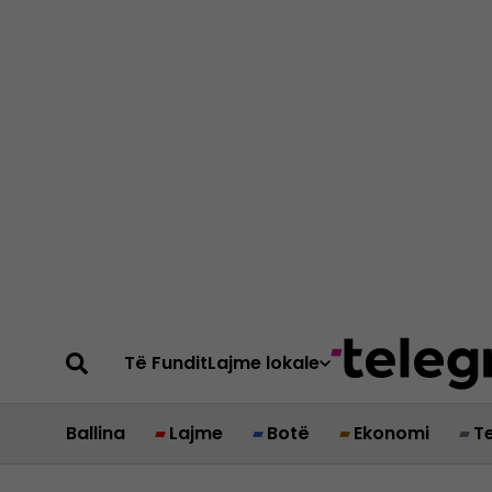
Të Fundit
Lajme lokale
Ballina
Lajme
Botë
Ekonomi
T