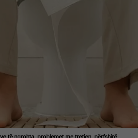
ve të ngrohta, problemet me tretjen, përfshirë