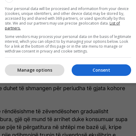
ë. Në raste më të rënda, temperaturat e larta mund
Your personal data will be processed and information from your device
lodhje nga nxehtësia, e cila e ngarkon më tej trupin.
(cookies, unique identifiers, and other device data) may be stored by,
accessed by and shared with 369 partners, or used specifically by this
site. We and our partners may use precise geolocation data.
List of
istem tretës të ndjeshëm, nxehtësia e verës mund t’i
partners.
ej problemet ekzistuese, veçanërisht nëse janë të
Some vendors may process your personal data on the basis of legitimate
resit ose nxehtësisë së zgjatur.
interest, which you can object to by managing your options below. Look
for a link at the bottom of this page or in the site menu to manage or
withdraw consent in privacy and cookie settings.
r probleme të tilla, rekomandohet të pini lëngje
 ditës, të shmangni ekspozimin e zgjatur ndaj
Manage options
Consent
larta dhe të ruani e përgatitni ushqimin në mënyrë
het. Ushqimet duhet të mbahen në kushte të
 duhet të shmangen për periudha të gjata kohore
 e rëndësishme të zëvendësohen gradualisht
umbura, gjë që mund të arrihet duke konsumuar supa
se pije të përgatitura në shtëpi me bazë uji, kripe
 pije ndihmojnë trupin të rivendosë ekuilibrin e