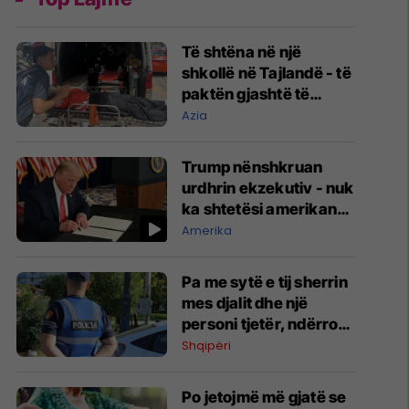
Të shtëna në një
shkollë në Tajlandë - të
paktën gjashtë të
vrarë, eliminohet edhe
Azia
i dyshuari 14-vjeçar
Trump nënshkruan
urdhrin ekzekutiv - nuk
ka shtetësi amerikane
përmes lindjes së
Amerika
fëmijëve
Pa me sytë e tij sherrin
mes djalit dhe një
personi tjetër, ndërron
jetë nga arresti kardiak
Shqipëri
69-vjeçari në
Roskovec
Po jetojmë më gjatë se