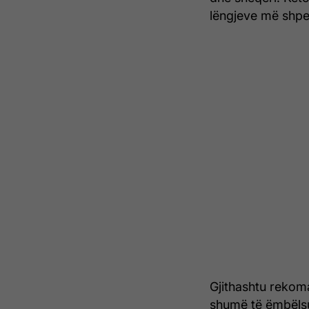
lëngjeve më shpej
Gjithashtu rekom
shumë të ëmbëlsu