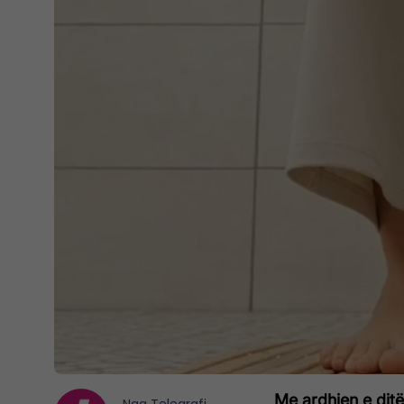
Me ardhjen e ditë