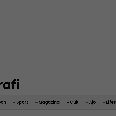
ech
Sport
Magazina
Cult
Ajo
Life