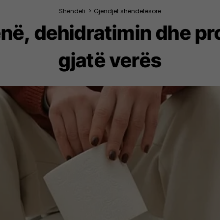
Shëndeti
>
Gjendjet shëndetësore
renë, dehidratimin dhe p
gjatë verës