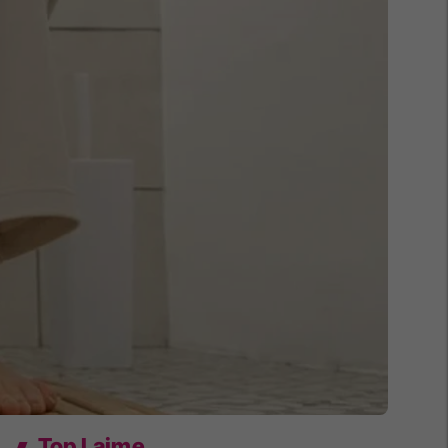
Top Lajme