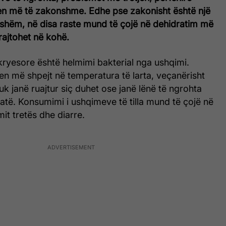
en më të zakonshme. Edhe pse zakonisht është një
shëm, në disa raste mund të çojë në dehidratim më
rajtohet në kohë.
kryesore është helmimi bakterial nga ushqimi.
n më shpejt në temperatura të larta, veçanërisht
k janë ruajtur siç duhet ose janë lënë të ngrohta
jatë. Konsumimi i ushqimeve të tilla mund të çojë në
mit tretës dhe diarre.