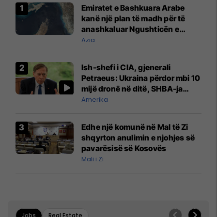
Emiratet e Bashkuara Arabe
kanë një plan të madh për të
anashkaluar Ngushticën e
Hormuzit
Azia
Ish-shefi i CIA, gjenerali
Petraeus: Ukraina përdor mbi 10
mijë dronë në ditë, SHBA-ja
mbetet shumë prapa në
Amerika
prodhim
Edhe një komunë në Mal të Zi
shqyrton anulimin e njohjes së
pavarësisë së Kosovës
Mali i Zi
Jobs
Real Estate