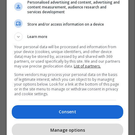
Personalised advertising and content, advertising and
content measurement, audience research and
services development
Store and/or access information on a device
Learn more
Your personal data will be processed and information from
your device (cookies, unique identifiers, and other device
data) may be stored by, accessed by and shared with 369
partners, or used specifically by this site. We and our partners
may use precise geolocation data.
List of partners.
Lpk
Albin Kurti
Shtëpia Muze
Some vendors may process your personal data on the basis
of legitimate interest, which you can object to by managing
your options below. Look for a link at the bottom of this page
or in the site menu to manage or withdraw consent in privacy
and cookie settings.
Consent
Manage options