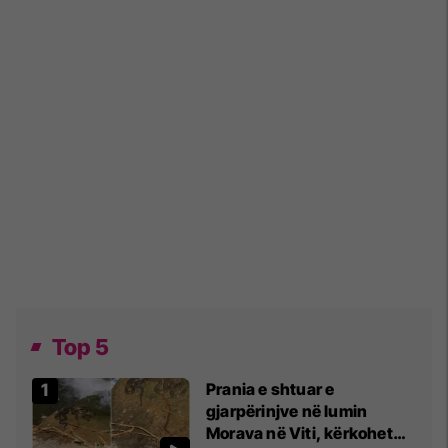
Top 5
Prania e shtuar e
gjarpërinjve në lumin
Morava në Viti, kërkohet