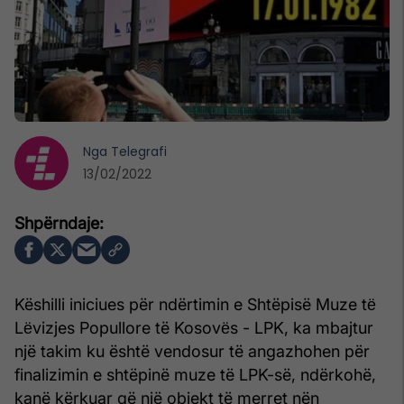
Nga
Telegrafi
13/02/2022
Këshilli iniciues për ndërtimin e Shtëpisë Muze tё
Lёvizjes Popullore të Kosovёs - LPK, ka mbajtur
një takim ku është vendosur të angazhohen për
finalizimin e shtëpinë muze të LPK-së, ndërkohë,
kanë kërkuar që një objekt të merret nën