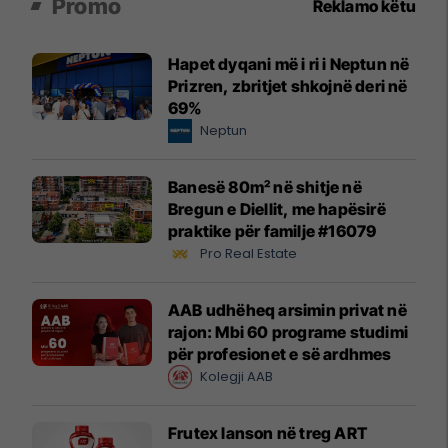
Promo
Reklamo këtu
Hapet dyqani më i ri i Neptun në
Prizren, zbritjet shkojnë deri në
69%
Neptun
Banesë 80m² në shitje në
Bregun e Diellit, me hapësirë
praktike për familje #16079
Pro Real Estate
AAB udhëheq arsimin privat në
rajon: Mbi 60 programe studimi
për profesionet e së ardhmes
Kolegji AAB
Frutex lanson në treg ART