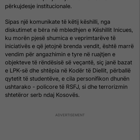
përkujdesje institucionale.
Sipas një komunikate të këtij këshilli, nga
diskutimet e bёra në mbledhjen e Këshillit Inicues,
ku morën pjesë shumica e veprimtarëve të
iniciativës e që jetojnë brenda vendit, është marrë
vendim për angazhimin e tyre në ruajtjen e
objekteve të rëndësisë së veçantë, siç janë bazat
e LPK-së dhe shtëpia në Kodër të Diellit, përballë
qytetit të studentëve, e cila personifikon dhunën
ushtarako - policore të RSFJ, si dhe terrorizmin
shtetëror serb ndaj Kosovës.