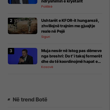
ndryshimin e kryetarit
Politikë
Ushtarët e KFOR-it hungarezë,
zhvillojnë trajnim me gjuajtje
reale në Pejë
Siguri
Muja nesër në Istog pas dëmeve
nga breshri: Do t’i takoj fermerët
dhe do të koordinojmë hapat e
mëtejmë
Kosovë
Në trend Botë