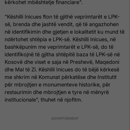
kërkohet mbështetje financiare".
"Këshilli Inicues fton të gjithë veprimtarët e LPK-
së, brenda dhe jashtë vendit, që të angazhohen
në identifikimin dhe gjetjen e lokalitetit ku mund të
ndërtohet shtëpia e LPK-së. Këshilli Inicues, në
bashkëpunim me veprimtarët e LPK-së, do të
identifikojnë të gjitha shtëpitë baza të LPK-së në
Kosovë dhe viset e saja në Preshevë, Maqedoni
dhe Mal të Zi. Këshilli Inicues do të bëjë kërkesë
me shkrim në Komunat përkatëse dhe Institutit
për mbrojtjen e monumenteve historike, për
restaurimin dhe mbrojtjen e tyre në mënyrë
institucionale”, thuhet në njofitm.