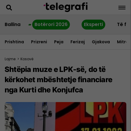
Ballina
Botërori 2026
Eksperti
Të fu
Prishtina
Prizreni
Peja
Ferizaj
Gjakova
Mitrov
Lajme
>
Kosovë
Shtëpia muze e LPK-së, do të
kërkohet mbështetje financiare
nga Kurti dhe Konjufca