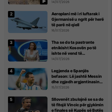
kujdes nga qytetarët
14/07/2026
Aeroplani më i ri luftarak i
Gjermanisë u ngrit për herë
të parë në qiell
16/07/2026
Tha se do ta pastronte
etnikisht Kosovën po të
ishte në vend të
Millosheviqit, Lëvizja e
14/07/2026
Qytetarëve të Lirë në Serbi
kërkon shkarkimin e
Legjenda e Spanjës
menjëhershëm të
befason: Lë jashtë Messin
Snezhana Paunoviq
dhe zgjedh argjentinasin
më të mirë në botë
15/07/2026
Sllovenët zbulojnë se sa do
të fitojë Vincic për gjykimin
e finales së Kupës së Botës