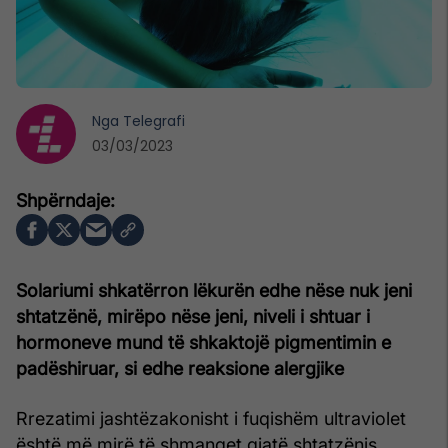
Nga
Telegrafi
03/03/2023
Solariumi shkatërron lëkurën edhe nëse nuk jeni
shtatzënë, mirëpo nëse jeni, niveli i shtuar i
hormoneve mund të shkaktojë pigmentimin e
padëshiruar, si edhe reaksione alergjike
Rrezatimi jashtëzakonisht i fuqishëm ultraviolet
është më mirë të shmanget gjatë shtatzënis.