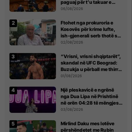
paguaj për t’u takuar e
bashkëbiseduar jam i
06/08/2026
lumtur ta bëj këtë
Ftohet nga prokuroria e
Kosovës për krime lufte,
ish-gjenerali serb thotë se
dikush e tradhtoi në
02/08/2026
Beograd
“Vrisni, vrisni shqiptarët”,
skandal në UFC Beograd:
Buzukja u përball me thirrje
anti-shqiptare nga
01/08/2026
tribunat
Një pleskavicë e ngrënë
nga Dua Lipa në Prishtinë
në orën 04:28 të mëngjesit
- dhe bota digjitale serbe
03/08/2026
shpall gjendjen e luftës
Mirlind Daku mes lotëve
përshëndetet me Rubin