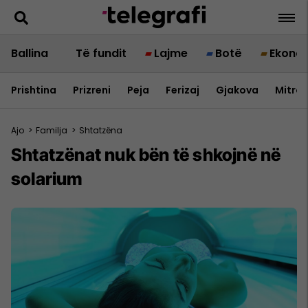
Ballina
Të fundit
Lajme
Botë
Ekono
Prishtina
Prizreni
Peja
Ferizaj
Gjakova
Mitrov
Ajo
>
Familja
>
Shtatzëna
Shtatzënat nuk bën të shkojnë në
solarium