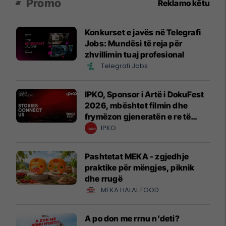
Promo
Reklamo këtu
Konkurset e javës në Telegrafi
Jobs: Mundësi të reja për
zhvillimin tuaj profesional
Telegrafi Jobs
IPKO, Sponsor i Artë i DokuFest
2026, mbështet filmin dhe
frymëzon gjeneratën e re të
krijuesve
IPKO
Pashtetat MEKA - zgjedhje
praktike për mëngjes, piknik
dhe rrugë
MEKA HALAL FOOD
A po don me rrnu n’deti?