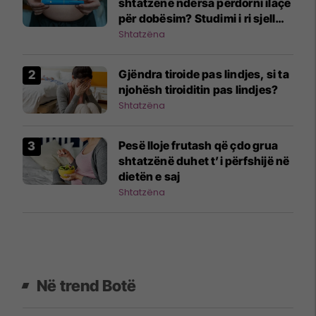
shtatzënë ndërsa përdorni ilaçe
për dobësim? Studimi i ri sjell
përgjigje
Shtatzëna
Gjëndra tiroide pas lindjes, si ta
njohësh tiroiditin pas lindjes?
Shtatzëna
Pesë lloje frutash që çdo grua
shtatzënë duhet t’i përfshijë në
dietën e saj
Shtatzëna
Në trend Botë