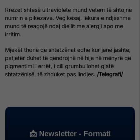
Rrezet shtesë ultraviolete mund vetëm të shtojnë
numrin e pikëzave. Veç kësaj, lëkura e ndjeshme
mund të reagojë ndaj diellit me alergji apo me
irritim.
Mjekët thonë që shtatzënat edhe kur janë jashtë,
patjetër duhet të qëndrojnë në hije në mënyrë që
pigmentimi i errët, i cili grumbullohet gjatë
shtatzënisë, të zhduket pas lindjes.
/Telegrafi/