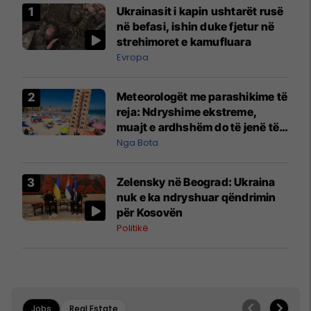
Ukrainasit i kapin ushtarët rusë
në befasi, ishin duke fjetur në
strehimoret e kamufluara
Evropa
Meteorologët me parashikime të
reja: Ndryshime ekstreme,
muajt e ardhshëm do të jenë të
pazakontë
Nga Bota
Zelensky në Beograd: Ukraina
nuk e ka ndryshuar qëndrimin
për Kosovën
Politikë
Jobs
Real Estate