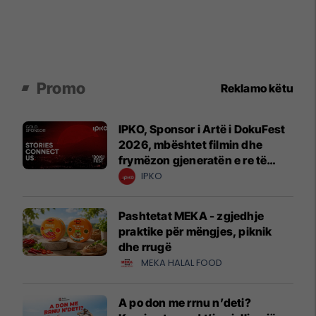
Promo
Reklamo këtu
IPKO, Sponsor i Artë i DokuFest
2026, mbështet filmin dhe
frymëzon gjeneratën e re të
krijuesve
IPKO
Pashtetat MEKA - zgjedhje
praktike për mëngjes, piknik
dhe rrugë
MEKA HALAL FOOD
A po don me rrnu n’deti?