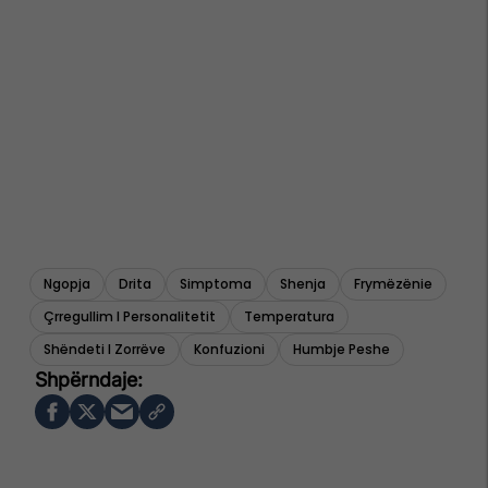
Ngopja
Drita
Simptoma
Shenja
Frymëzënie
Çrregullim I Personalitetit
Temperatura
Shëndeti I Zorrëve
Konfuzioni
Humbje Peshe