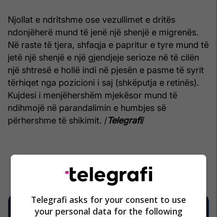
Njollat e ndritshme ose vezullimet e dritës
ndonjëherë mund të jenë një shenjë e migrenës.
Në raste të tjera, shfaqja e papritur e tyre mund të
jetë një shenjë e një gjendjeje serioze në të cilën
një shtresë e hollë indi në pjesën e pasme të syrit
tërhiqet nga pozicioni i saj (shkëputja e retinës).
Kujdesi i menjëhershëm mjekësor mund të
ndihmojë në parandalimin e humbjes së
përhershme të shikimit. /
Telegrafi
/
Telegrafi asks for your consent to use
your personal data for the following