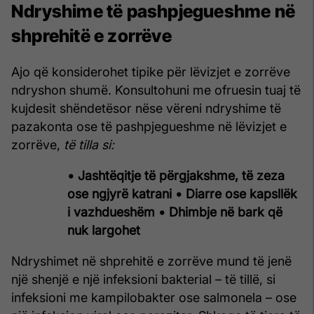
Ndryshime të pashpjegueshme në
shprehitë e zorrëve
Ajo që konsiderohet tipike për lëvizjet e zorrëve
ndryshon shumë. Konsultohuni me ofruesin tuaj të
kujdesit shëndetësor nëse vëreni ndryshime të
pazakonta ose të pashpjegueshme në lëvizjet e
zorrëve,
të tilla si:
• Jashtëqitje të përgjakshme, të zeza
ose ngjyrë katrani
• Diarre ose kapsllëk
i vazhdueshëm
• Dhimbje në bark që
nuk largohet
Ndryshimet në shprehitë e zorrëve mund të jenë
një shenjë e një infeksioni bakterial – të tillë, si
infeksioni me kampilobakter ose salmonela – ose