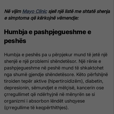
Në vijim
Mayo Clinic
sjell një listë me shtatë shenja
e simptoma që kërkojnë vëmendje:
Humbja e pashpjegueshme e
peshës
Humbja e peshës pa u përpjekur mund të jetë një
shenjë e një problemi shëndetësor. Një rënie e
pashpjegueshme në peshë mund të shkaktohet
nga shumë gjendje shëndetësore. Këto përfshijnë
tiroiden tepër aktive (hipertiroidizëm), diabetin,
depresionin, sëmundjet e mëlçisë, kancerin ose
çrregullimet që ndërhyjnë në mënyrën se si
organizmi i absorbon lëndët ushqyese
(çrregullime të keqpërthithjes).