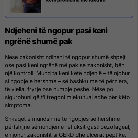
Ndjeheni të ngopur pasi keni
ngrënë shumë pak
Nëse zakonisht ndiheni të ngopur shumë shpejt
ose pasi keni ngrënë më pak se zakonisht, bëni
një kontroll. Mund ta keni këtë ndjenjë – të njohur
si ngopje e hershme – së bashku me të përziera,
të vjella, fryrje ose humbje peshe. Nëse po,
sigurohuni që t’i tregoni mjeku tuaj edhe për këto
simptoma.
Shkaqet e mundshme të ngopjes së hershme
përfshijnë sëmundjen e refluksit gastroezofageal,
e njohur zakonisht si GERD dhe ulcerat peptike.