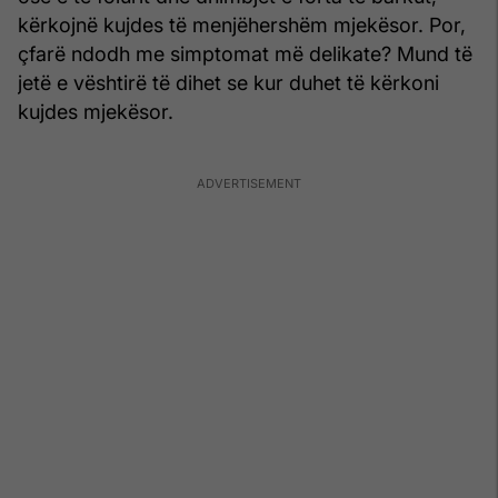
kërkojnë kujdes të menjëhershëm mjekësor. Por,
çfarë ndodh me simptomat më delikate? Mund të
jetë e vështirë të dihet se kur duhet të kërkoni
kujdes mjekësor.