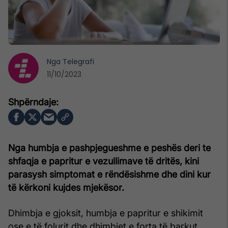
Nga
Telegrafi
11/10/2023
Nga humbja e pashpjegueshme e peshës deri te
shfaqja e papritur e vezullimave të dritës, kini
parasysh simptomat e rëndësishme dhe dini kur
të kërkoni kujdes mjekësor.
Dhimbja e gjoksit, humbja e papritur e shikimit
ose e të folurit dhe dhimbjet e forta të barkut,