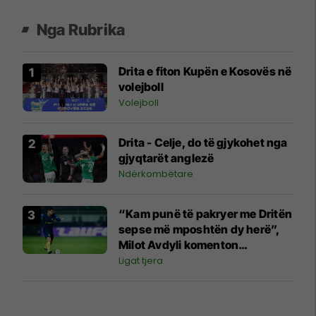
Nga Rubrika
Drita e fiton Kupën e Kosovës në
volejboll
Volejboll
Drita - Celje, do të gjykohet nga
gjyqtarët anglezë
Ndërkombëtare
“Kam punë të pakryer me Dritën
sepse më mposhtën dy herë”,
Milot Avdyli komenton
përballjen ndaj “Intelektualëve”
Ligat tjera