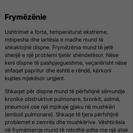
Frymëzënie
Ushtrimet e forta, temperaturat ekstreme,
mbipesha dhe lartësia e madhe mund të
shkaktojnë dispne. Frymëzënia mund të jetë
shenjë e një problemi tjetër shëndetësor. Nëse
keni dispne të pashpjegueshme, veçanërisht nëse
shfaqet papritur dhe është e rëndë, kërkoni
kujdes mjekësor urgjent.
Shkaqet për dispne mund të përfshijnë sëmundje
kronike obstruktive pulmonare, bronkit, astmë,
pneumoni ose një mpiksje gjaku në mushkëri
(emboli pulmonare). Shkaqe të tjera përfshijnë
problemet e zemrës dhe mushkërive. Vështirësia
në frymëmarrje mund të ndodhë edhe me një atak