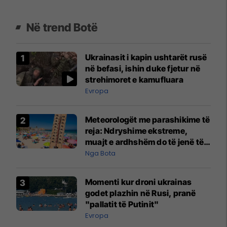
Në trend Botë
Ukrainasit i kapin ushtarët rusë
në befasi, ishin duke fjetur në
strehimoret e kamufluara
Evropa
Meteorologët me parashikime të
reja: Ndryshime ekstreme,
muajt e ardhshëm do të jenë të
pazakontë
Nga Bota
Momenti kur droni ukrainas
godet plazhin në Rusi, pranë
"pallatit të Putinit"
Evropa