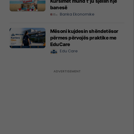
Kursimet mund t’ju sjellin një
banesë
Banka Ekonomike
Mësoni kujdesin shëndetësor
përmes përvojës praktike me
EduCare
Edu Care