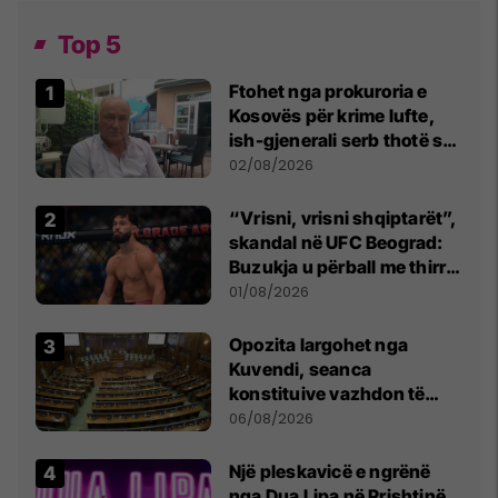
Top 5
Ftohet nga prokuroria e
Kosovës për krime lufte,
ish-gjenerali serb thotë se
dikush e tradhtoi në
02/08/2026
Beograd
“Vrisni, vrisni shqiptarët”,
skandal në UFC Beograd:
Buzukja u përball me thirrje
anti-shqiptare nga
01/08/2026
tribunat
Opozita largohet nga
Kuvendi, seanca
konstituive vazhdon të
shtunën në orën 11:00
06/08/2026
Një pleskavicë e ngrënë
nga Dua Lipa në Prishtinë