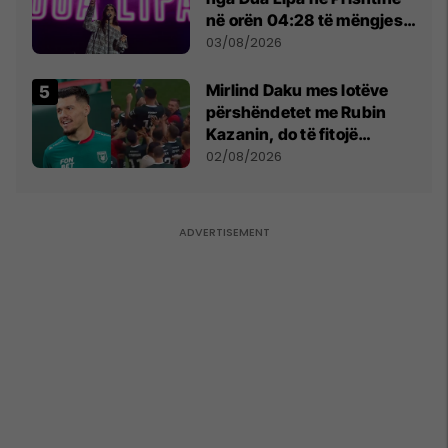
në orën 04:28 të mëngjesit
- dhe bota digjitale serbe
03/08/2026
shpall gjendjen e luftës
Mirlind Daku mes lotëve
përshëndetet me Rubin
Kazanin, do të fitojë
miliona te Spartak Moska
02/08/2026