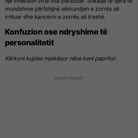
një infeksion viral ose parazitar. Shkaqe të tjera të
mundshme përfshijnë sëmundjen e zorrës së
irrituar dhe kancerin e zorrës së trashë.
Konfuzion ose ndryshime të
personalitetit
Kërkoni kujdes mjekësor nëse keni papritur: