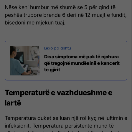
Nëse keni humbur më shumë se 5 për qind të
peshës trupore brenda 6 deri në 12 muajt e fundit,
bisedoni me mjekun tuaj.
Disa simptoma më pak të njohura
që tregojnë mundësinë e kancerit
të gjirit
Temperaturë e vazhdueshme e
lartë
Temperatura duket se luan një rol kyç në luftimin e
infeksionit. Temperatura persistente mund të