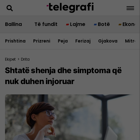
Ballina
Të fundit
Lajme
Botë
Ekono
Prishtina
Prizreni
Peja
Ferizaj
Gjakova
Mitrov
Ekipet
>
Drita
Shtatë shenja dhe simptoma që
nuk duhen injoruar