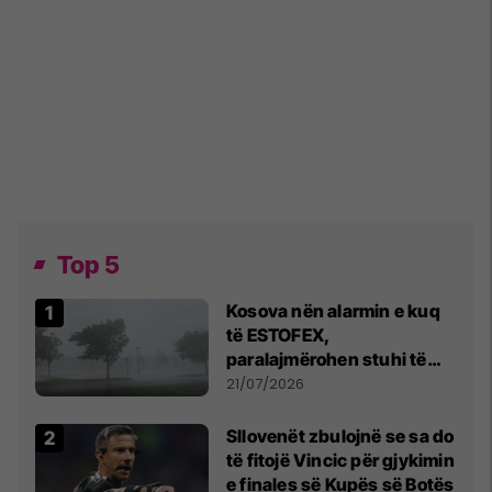
Top 5
Kosova nën alarmin e kuq
të ESTOFEX,
paralajmërohen stuhi të
fuqishme me breshër dhe
21/07/2026
erëra të forta
Sllovenët zbulojnë se sa do
të fitojë Vincic për gjykimin
e finales së Kupës së Botës