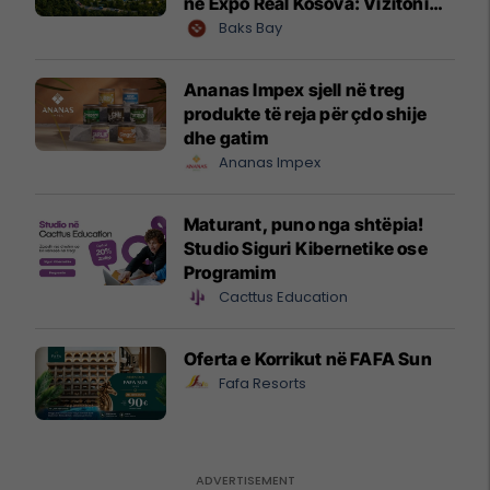
ne Expo Real Kosova: Vizitoni
shtandin dhe zbuloni
Baks Bay
mundësitë e investimit
Ananas Impex sjell në treg
produkte të reja për çdo shije
dhe gatim
Ananas Impex
Maturant, puno nga shtëpia!
Studio Siguri Kibernetike ose
Programim
Cacttus Education
Oferta e Korrikut në FAFA Sun
Fafa Resorts