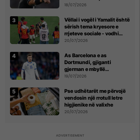
18/07/2026
Vëllai i vogël i Yamalit është
sërish tema kryesore e
rrjeteve sociale - vodhi
vëmendjen pas finales së
20/07/2026
Kupës së Botës
As Barcelona e as
Dortmundi, gjiganti
gjerman e mbyllë
marrëveshjen për Fisnik
19/07/2026
Asllanin
Pse udhëtarët me përvojë
vendosin një rrotull letre
higjienike në valixhe
20/07/2026