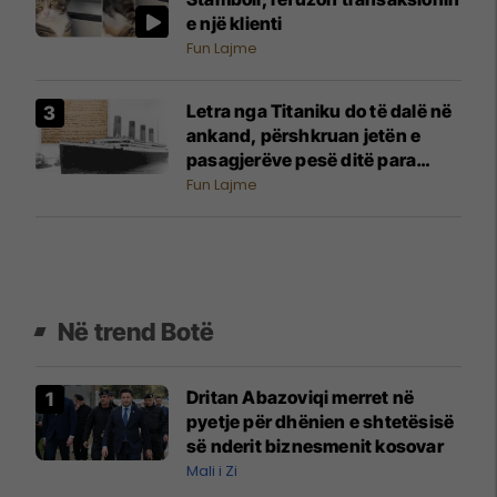
e një klienti
Fun Lajme
Letra nga Titaniku do të dalë në
ankand, përshkruan jetën e
pasagjerëve pesë ditë para
tragjedisë
Fun Lajme
Në trend Botë
Dritan Abazoviqi merret në
pyetje për dhënien e shtetësisë
së nderit biznesmenit kosovar
Mali i Zi