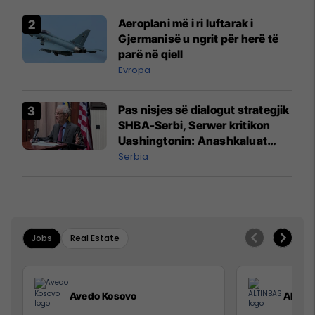
Aeroplani më i ri luftarak i
Gjermanisë u ngrit për herë të
parë në qiell
Evropa
Pas nisjes së dialogut strategjik
SHBA-Serbi, Serwer kritikon
Uashingtonin: Anashkaluat
Banjskën, sulmin ndaj KFOR-it
Serbia
dhe rrëmbimin e Policëve të
Kosovës
Jobs
Real Estate
Avedo Kosovo
ALTIN