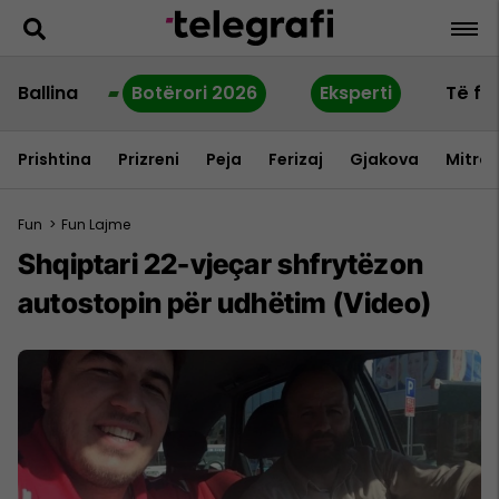
Ballina
Botërori 2026
Eksperti
Të fu
Prishtina
Prizreni
Peja
Ferizaj
Gjakova
Mitrov
Fun
>
Fun Lajme
Shqiptari 22-vjeçar shfrytëzon
autostopin për udhëtim (Video)