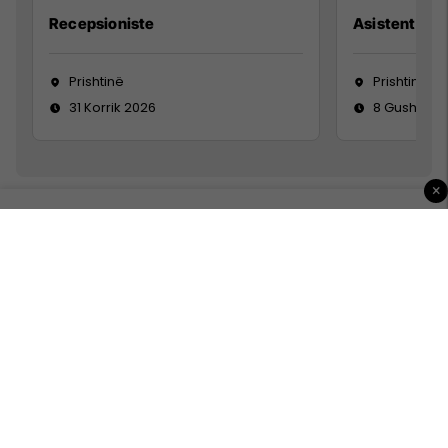
Recepsioniste
Asistente e S
Prishtinë
Prishtinë
31 Korrik 2026
8 Gusht 20
×