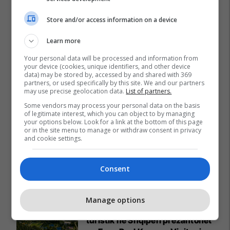
Store and/or access information on a device
Learn more
Your personal data will be processed and information from
your device (cookies, unique identifiers, and other device
data) may be stored by, accessed by and shared with 369
partners, or used specifically by this site. We and our partners
may use precise geolocation data.
List of partners.
Some vendors may process your personal data on the basis
of legitimate interest, which you can object to by managing
your options below. Look for a link at the bottom of this page
or in the site menu to manage or withdraw consent in privacy
and cookie settings.
Consent
Promo
Reklamo këtu
Manage options
Baks Bay, projekti me i madh
turistik në Shqipëri prezantohet