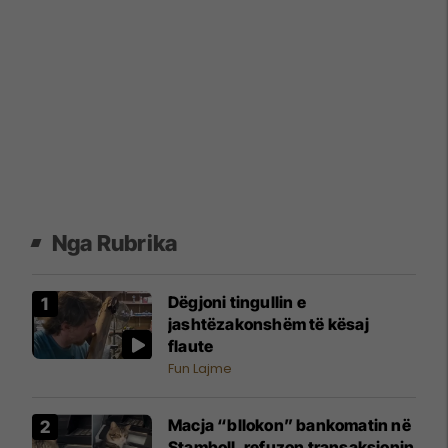
Nga Rubrika
Dëgjoni tingullin e
jashtëzakonshëm të kësaj
flaute
Fun Lajme
Macja “bllokon” bankomatin në
Stamboll, refuzon transaksionin