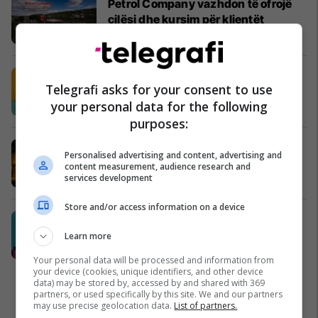
Petrol Company vazhdon të ofrojë
cilësi dhe kursim për klientët
Petrol Company
Shija më e re e verës në Popeyes ka
Telegrafi asks for your consent to use
arritur: Lime & Jalapeño.
your personal data for the following
Popeyes
purposes:
Me VIPA, çdo ndeshje shijohet
Personalised advertising and content, advertising and
ndryshe
content measurement, audience research and
services development
Vipa Chips
Store and/or access information on a device
Swinto – Financimi digjital në pak
minuta
Learn more
Swinto
Your personal data will be processed and information from
your device (cookies, unique identifiers, and other device
data) may be stored by, accessed by and shared with 369
partners, or used specifically by this site. We and our partners
may use precise geolocation data.
List of partners.