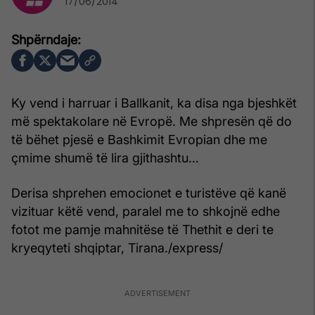
17/06/2014
Ky vend i harruar i Ballkanit, ka disa nga bjeshkët
më spektakolare në Evropë. Me shpresën që do
të bëhet pjesë e Bashkimit Evropian dhe me
çmime shumë të lira gjithashtu...
Derisa shprehen emocionet e turistëve që kanë
vizituar këtë vend, paralel me to shkojnë edhe
fotot me pamje mahnitëse të Thethit e deri te
kryeqyteti shqiptar, Tirana./express/