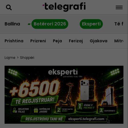
Ballina
Botërori 2026
Eksperti
Të fu
Prishtina
Prizreni
Peja
Ferizaj
Gjakova
Mitrov
Lajme
>
Shqipëri