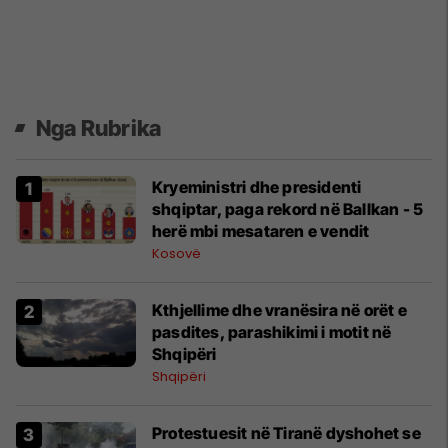
Nga Rubrika
Kryeministri dhe presidenti
shqiptar, paga rekord në Ballkan - 5
herë mbi mesataren e vendit
Kosovë
Kthjellime dhe vranësira në orët e
pasdites, parashikimi i motit në
Shqipëri
Shqipëri
Protestuesit në Tiranë dyshohet se