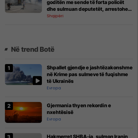
goditën me sende të forta policët
dhe sulmuan deputetët, arrestohen
19 persona
Shqipëri
Në trend Botë
Shpallet gjendje e jashtëzakonshme
në Krime pas sulmeve të fuqishme
të Ukrainës
Evropa
Gjermania thyen rekordin e
nxehtësisë
Evropa
Hakmerret SHBA-ja, sulmon Iranin