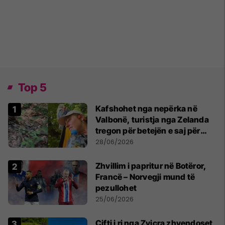
Top 5
Kafshohet nga nepërka në
Valbonë, turistja nga Zelanda
tregon për betejën e saj për
mbijetesë
28/06/2026
Zhvillim i papritur në Botëror,
Francë – Norvegji mund të
pezullohet
25/06/2026
Çifti i ri nga Zvicra zhvendoset