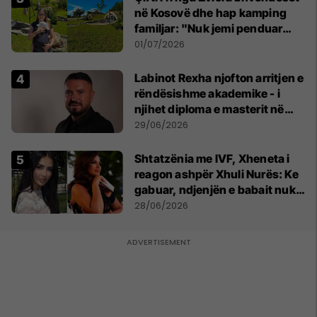
në Kosovë dhe hap kamping
familjar: "Nuk jemi penduar
asnjë ditë"
01/07/2026
Labinot Rexha njofton arritjen e
rëndësishme akademike - i
njihet diploma e masterit në
Psikologji në Zvicër
29/06/2026
Shtatzënia me IVF, Xheneta i
reagon ashpër Xhuli Nurës: Ke
gabuar, ndjenjën e babait nuk
mund t'ia plotësosh kurrë
28/06/2026