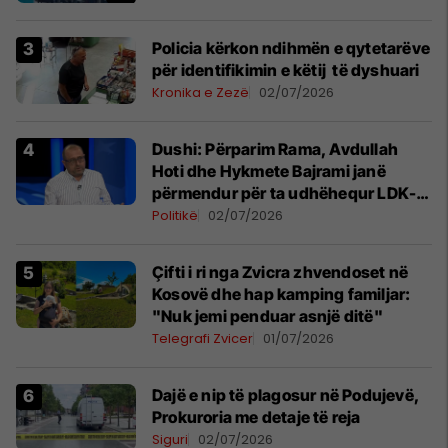
Policia kërkon ndihmën e qytetarëve
për identifikimin e këtij të dyshuari
Kronika e Zezë
02/07/2026
Dushi: Përparim Rama, Avdullah
Hoti dhe Hykmete Bajrami janë
përmendur për ta udhëhequr LDK-
në
Politikë
02/07/2026
Çifti i ri nga Zvicra zhvendoset në
Kosovë dhe hap kamping familjar:
"Nuk jemi penduar asnjë ditë"
Telegrafi Zvicer
01/07/2026
Dajë e nip të plagosur në Podujevë,
Prokuroria me detaje të reja
Siguri
02/07/2026