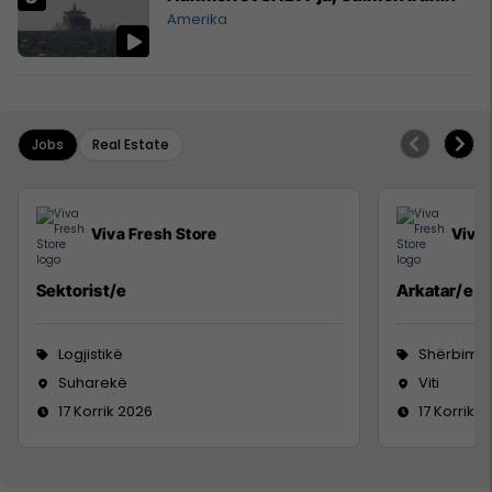
Amerika
Jobs
Real Estate
Viva Fresh Store
Viva 
Sektorist/e
Arkatar/e
Logjistikë
Shërbime 
Suharekë
Viti
17 Korrik 2026
17 Korrik 