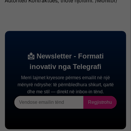
Autoriteti Kontraktues, thotë njoftimi. /Monitor/