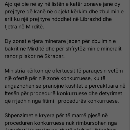
Ajo që bie në sy në listën e katër zonave janë dy
prej tyre që kanë në objekt kërkim dhe zbulimin e
arit ku një prej tyre ndodhet në Librazhd dhe
tjetra në Mirditë.
Dy zonat e tjera minerare jepen për zbulimin e
bakrit në Mirditë dhe për shfrytëzimin e mineralit
ranor pllakor në Skrapar.
Ministria kërkon që ofertuesit të paraqesin vetëm
një ofertë për një zonë konkurruese, ku të
angazhohen se pranojnë kushtet e përcaktuara në
ftesën për procedurë konkurruese dhe detyrimet
që rrjedhin nga fitimi i procedurës konkurruese.
Shpenzimet e kryera për të marrë pjesë në
procedurën konkurruese nuk rimbursohen nga