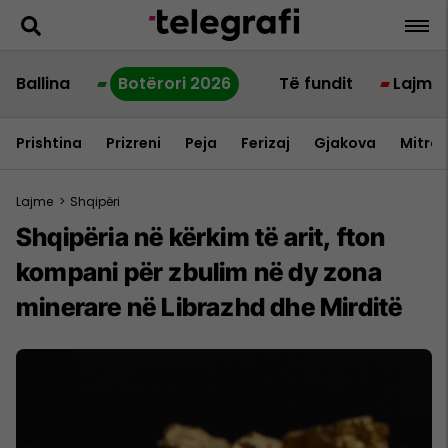
Ballina
Botërori 2026
Të fundit
Lajme
Prishtina
Prizreni
Peja
Ferizaj
Gjakova
Mitrov
Lajme
>
Shqipëri
Shqipëria në kërkim të arit, fton
kompani për zbulim në dy zona
minerare në Librazhd dhe Mirditë