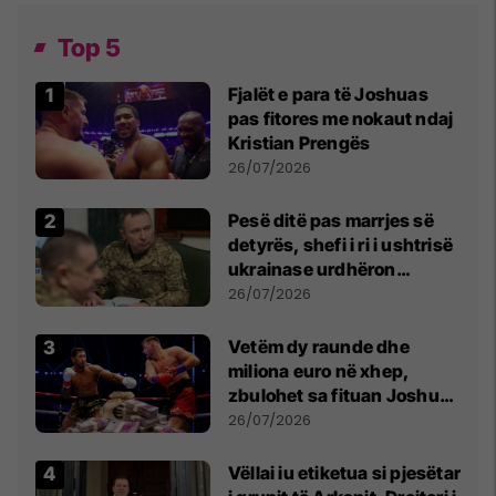
Top 5
Fjalët e para të Joshuas
pas fitores me nokaut ndaj
Kristian Prengës
26/07/2026
Pesë ditë pas marrjes së
detyrës, shefi i ri i ushtrisë
ukrainase urdhëron
kontroll të madh
26/07/2026
Vetëm dy raunde dhe
miliona euro në xhep,
zbulohet sa fituan Joshua
e Prenga
26/07/2026
Vëllai iu etiketua si pjesëtar