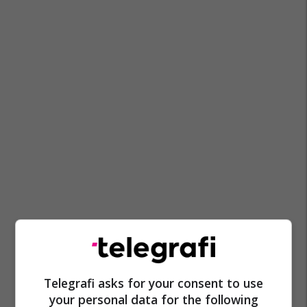
Telegrafi asks for your consent to use
Minerale
Shqipëri
Ari
Minierat
your personal data for the following