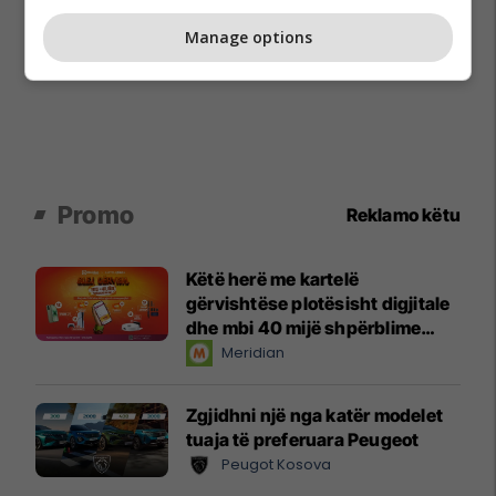
Manage options
Promo
Reklamo këtu
Këtë herë me kartelë
gërvishtëse plotësisht digjitale
dhe mbi 40 mijë shpërblime
instant!
Meridian
Zgjidhni një nga katër modelet
tuaja të preferuara Peugeot
Peugot Kosova