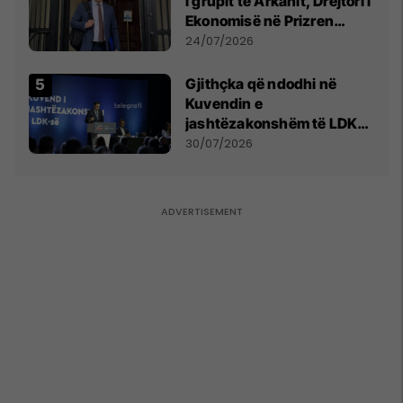
i grupit të Arkanit, Drejtori i
Ekonomisë në Prizren
mohon pretendimet
24/07/2026
Gjithçka që ndodhi në
Kuvendin e
jashtëzakonshëm të LDK-
së
30/07/2026