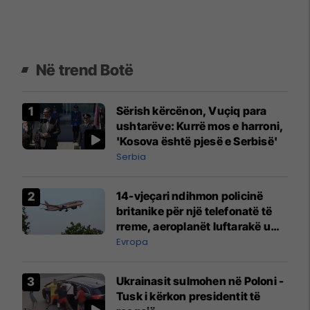
Në trend Botë
Sërish kërcënon, Vuçiq para
ushtarëve: Kurrë mos e harroni,
'Kosova është pjesë e Serbisë'
Serbia
14-vjeçari ndihmon policinë
britanike për një telefonatë të
rreme, aeroplanët luftarakë u
ngritën në ajër për të
Evropa
interceptuar fluturaken e Qatar
Airways që po shkonte drejt
Ukrainasit sulmohen në Poloni -
Mançesterit
Tusk i kërkon presidentit të