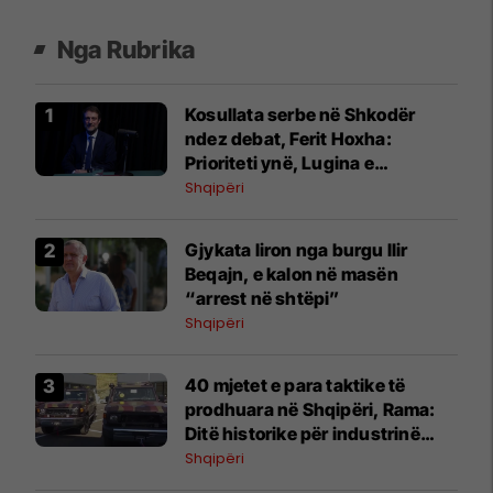
Nga Rubrika
Kosullata serbe në Shkodër
ndez debat, Ferit Hoxha:
Prioriteti ynë, Lugina e
Preshevës
Shqipëri
Gjykata liron nga burgu Ilir
Beqajn, e kalon në masën
“arrest në shtëpi”
Shqipëri
40 mjetet e para taktike të
prodhuara në Shqipëri, Rama:
Ditë historike për industrinë
ushtarake
Shqipëri