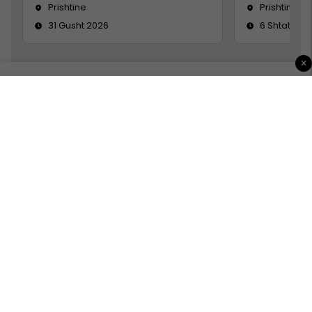
Prishtine
Prishtinë
31 Gusht 2026
6 Shtator 2
×