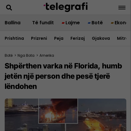
Ballina
Të fundit
Lajme
Botë
Ekono
Prishtina
Prizreni
Peja
Ferizaj
Gjakova
Mitrov
Botë
>
Nga Bota
>
Amerika
Shpërthen varka në Florida, humb
jetën një person dhe pesë tjerë
lëndohen