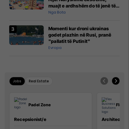
muajt e ardhshëm do të jenë të
pazakontë
Nga Bota
Momenti kur droni ukrainas
godet plazhin në Rusi, pranë
"pallatit të Putinit"
Evropa
Jobs
Real Estate
Padel Zone
Flex B
Recepsionist/e
Architect