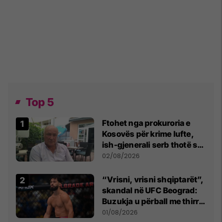
Top 5
Ftohet nga prokuroria e
Kosovës për krime lufte,
ish-gjenerali serb thotë se
dikush e tradhtoi në
02/08/2026
Beograd
“Vrisni, vrisni shqiptarët”,
skandal në UFC Beograd:
Buzukja u përball me thirrje
anti-shqiptare nga
01/08/2026