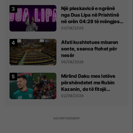
tribunat
Një pleskavicë e ngrënë
nga Dua Lipa në Prishtinë
në orën 04:28 të mëngjesit
- dhe bota digjitale serbe
03/08/2026
shpall gjendjen e luftës
Afati kushtetues mbaron
sonte, seanca ftohet për
nesër
06/08/2026
Mirlind Daku mes lotëve
përshëndetet me Rubin
Kazanin, do të fitojë
miliona te Spartak Moska
02/08/2026