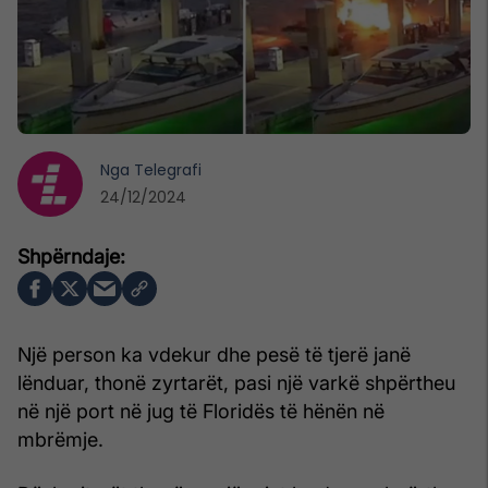
Nga
Telegrafi
24/12/2024
Një person ka vdekur dhe pesë të tjerë janë
lënduar, thonë zyrtarët, pasi një varkë shpërtheu
në një port në jug të Floridës të hënën në
mbrëmje.