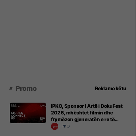
Promo
Reklamo këtu
IPKO, Sponsor i Artë i DokuFest
2026, mbështet filmin dhe
frymëzon gjeneratën e re të
krijuesve
IPKO