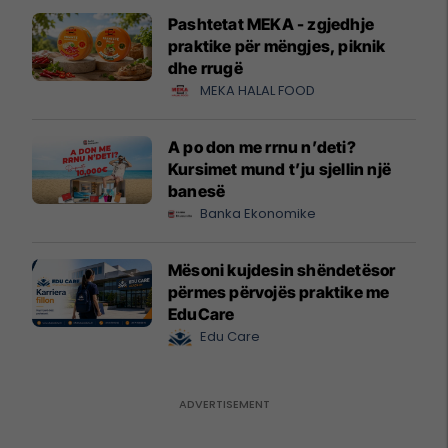
Pashtetat MEKA - zgjedhje
praktike për mëngjes, piknik
dhe rrugë
MEKA HALAL FOOD
A po don me rrnu n’deti?
Kursimet mund t’ju sjellin një
banesë
Banka Ekonomike
Mësoni kujdesin shëndetësor
përmes përvojës praktike me
EduCare
Edu Care