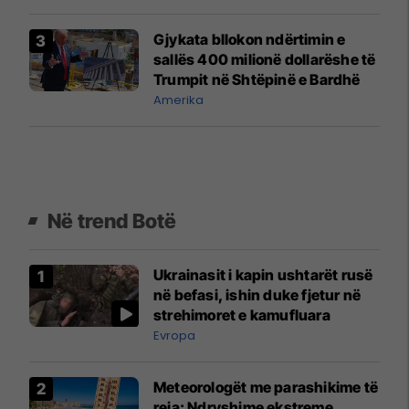
Gjykata bllokon ndërtimin e
sallës 400 milionë dollarëshe të
Trumpit në Shtëpinë e Bardhë
Amerika
Në trend Botë
Ukrainasit i kapin ushtarët rusë
në befasi, ishin duke fjetur në
strehimoret e kamufluara
Evropa
Meteorologët me parashikime të
reja: Ndryshime ekstreme,