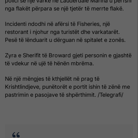
polici se një varkë në Lauderdale Marina u përfshi
nga flakët përpara se një tjetër të merrte flakë.
Incidenti ndodhi në afërsi të Fisheries, një
restorant i njohur nga turistët dhe varkatarët.
Pesë të lënduarit u dërguan në spitalet e zonës.
Zyra e Sherifit të Broward gjeti personin e gjashtë
të vdekur në ujë të hënën mbrëma.
Në një mëngjes të kthjellët në prag të
Krishtlindjeve, punëtorët e portit ishin të zënë me
pastrimin e pasojave të shpërthimit. /Telegrafi/