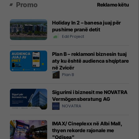
Promo
Reklamo këtu
Holiday In 2 – banesa juaj për
pushime pranë detit
Edil Project
Plan B – reklamoni biznesin tuaj
aty ku është audienca shqiptare
në Zvicër
Plan B
Sigurimi i biznesit me NOVATRA
Vermögensberatung AG
NOVATRA
IMAX/ Cineplexx në Albi Mall,
thyen rekorde rajonale me
"Odisea"