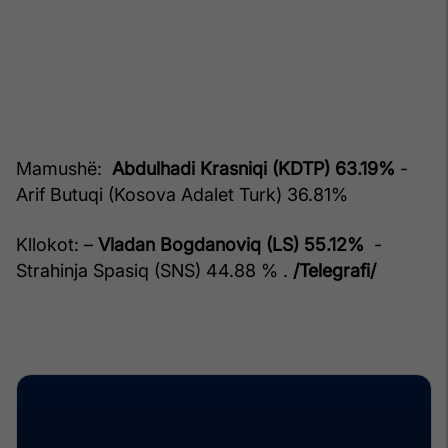
Mamushë:
Abdulhadi Krasniqi (KDTP) 63.19%
-
Arif Butuqi (Kosova Adalet Turk) 36.81%
Kllokot: –
Vladan Bogdanoviq (LS) 55.12%
-
Strahinja Spasiq (SNS) 44.88 % .
/Telegrafi/