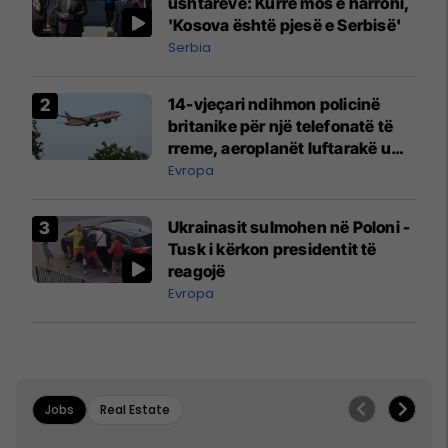
ushtarëve: Kurrë mos e harroni,
'Kosova është pjesë e Serbisë'
Serbia
14-vjeçari ndihmon policinë
britanike për një telefonatë të
rreme, aeroplanët luftarakë u
ngritën në ajër për të
Evropa
interceptuar fluturaken e Qatar
Airways që po shkonte drejt
Ukrainasit sulmohen në Poloni -
Mançesterit
Tusk i kërkon presidentit të
reagojë
Evropa
Jobs
Real Estate