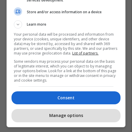
services development
Store and/or access information on a device
Learn more
Your personal data will be processed and information from
your device (cookies, unique identifiers, and other device
data) may be stored by, accessed by and shared with 369
partners, or used specifically by this site. We and our partners
may use precise geolocation data.
List of partners.
Some vendors may process your personal data on the basis
of legitimate interest, which you can object to by managing
Zgjedhjet Lokale 2021
Balotazhi 2021
Kqz
your options below. Look for a link at the bottom of this page
or in the site menu to manage or withdraw consent in privacy
and cookie settings.
Consent
Manage options