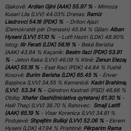
Gjakovë:
Ardian Gjini (AAK) 55.97 %
- Mimoza
Kusari Lila (LVV) 44.03%
Drenas:
Ramiz
Lladrovci 54.16 (PDK) %
- Driton Ajazi
(Demokratët për Drenasin) 45.84 %
Gjilan:
Alban
Hyseni (LVV) 51.10 %
- Lutfi Haziri (LDK) 48.90%
Istog:
Ilir Ferati (LDK) 56.16 %
- Bekë Berisha
(AAK) 43.84 %
Kaçanik:
Besim Ilazi (PDK) 53.91
%
- Jeton Raka (LVV) 46.09 %
Klinë:
Zenun Elezaj
(AAK) 55.16 %
- Esat Raci (PDK) 44.84 %
Fushë
Kosovë:
Burim Berisha (LDK) 65.45 %
- Enver
Bajqinca (LVV) 34.55 %
Kamenicë:
Kadri Brahimaj
(LVV) 53.34 %
- Qëndron Kastrati (PSD) 46.66 %
Obiliq:
Xhafer Gashi(Iniciativa qytetare) 61.30 %
-
Halil Thaçi (LVV) 38.70 %
Rahovec:
Smajl Latifi
(AAK) 65.19 %
- Visar Korenica (LVV) 34.81 %
Podujevë:
Shpejtim Bulliqi (LVV) 52.06 %
- Ekrem
Hyseni (LDK) 47.94 %
Prishtinë:
Përparim Rama