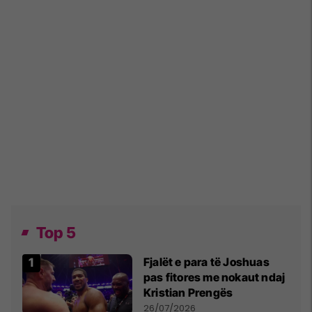
Top 5
Fjalët e para të Joshuas
pas fitores me nokaut ndaj
Kristian Prengës
26/07/2026