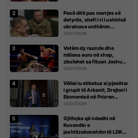
Pesë ditë pas marrjes së
detyrës, shefi i ri i ushtrisë
ukrainase urdhëron
kontroll të madh
26/07/2026
Vetëm dy raunde dhe
miliona euro në xhep,
zbulohet sa fituan Joshua
e Prenga
26/07/2026
Vëllai iu etiketua si pjesëtar
i grupit të Arkanit, Drejtori i
Ekonomisë në Prizren
mohon pretendimet
24/07/2026
Gjithçka që ndodhi në
Kuvendin e
jashtëzakonshëm të LDK-