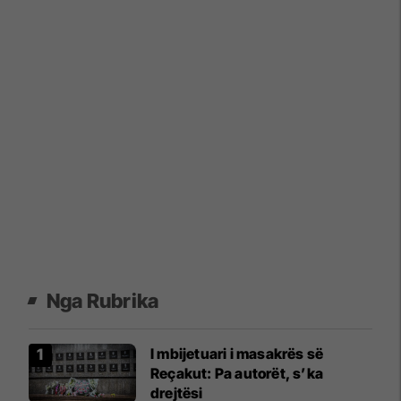
Nga Rubrika
I mbijetuari i masakrës së
Reçakut: Pa autorët, s’ka
drejtësi