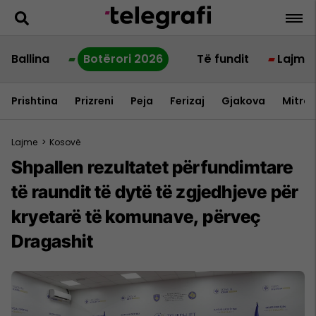
Ballina
Botërori 2026
Të fundit
Lajme
Prishtina
Prizreni
Peja
Ferizaj
Gjakova
Mitrov
Lajme
>
Kosovë
Shpallen rezultatet përfundimtare
të raundit të dytë të zgjedhjeve për
kryetarë të komunave, përveç
Dragashit