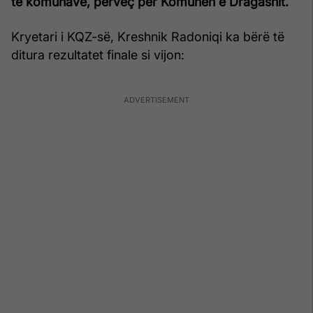
të komunave, përveç për Komunën e Dragashit.
Kryetari i KQZ-së, Kreshnik Radoniqi ka bërë të
ditura rezultatet finale si vijon: