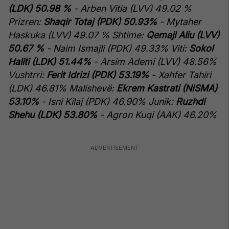
(LDK) 50.98 %
- Arben Vitia (LVV) 49.02 %
Prizren:
Shaqir Totaj (PDK) 50.93%
- Mytaher
Haskuka (LVV) 49.07 %
Shtime:
Qemajl Aliu (LVV)
50.67 %
- Naim Ismajli (PDK) 49.33%
Viti:
Sokol
Haliti (LDK) 51.44%
- Arsim Ademi (LVV) 48.56%
Vushtrri:
Ferit Idrizi (PDK) 53.19%
- Xahfer Tahiri
(LDK) 46.81%
Malishevë:
Ekrem Kastrati (NISMA)
53.10%
- Isni Kilaj (PDK) 46.90%
Junik:
Ruzhdi
Shehu (LDK) 53.80%
- Agron Kuqi (AAK) 46.20%