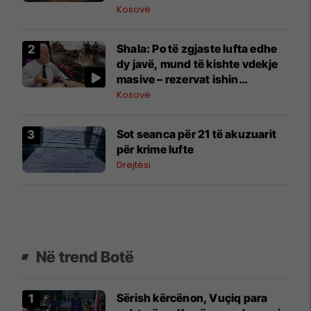
Kosovë
Shala: Po të zgjaste lufta edhe
dy javë, mund të kishte vdekje
masive – rezervat ishin
harxhuar
Kosovë
​Sot seanca për 21 të akuzuarit
për krime lufte
Drejtësi
Në trend Botë
Sërish kërcënon, Vuçiq para