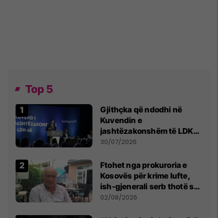
Top 5
Gjithçka që ndodhi në
Kuvendin e
jashtëzakonshëm të LDK-
së
30/07/2026
Ftohet nga prokuroria e
Kosovës për krime lufte,
ish-gjenerali serb thotë se
dikush e tradhtoi në
02/08/2026
Beograd