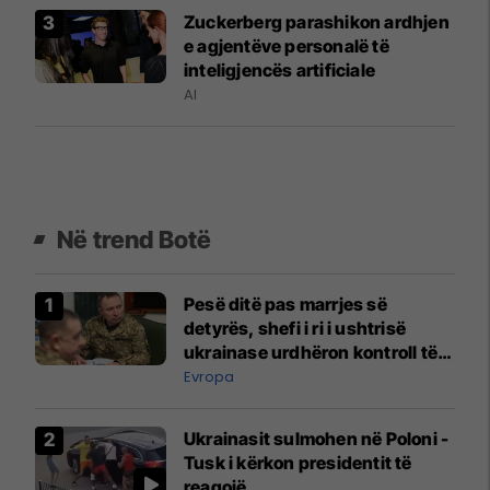
Zuckerberg parashikon ardhjen
e agjentëve personalë të
inteligjencës artificiale
AI
Në trend Botë
Pesë ditë pas marrjes së
detyrës, shefi i ri i ushtrisë
ukrainase urdhëron kontroll të
madh
Evropa
Ukrainasit sulmohen në Poloni -
Tusk i kërkon presidentit të
reagojë