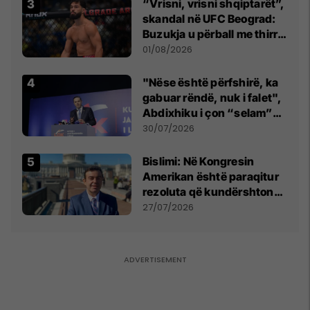
“Vrisni, vrisni shqiptarët”,
skandal në UFC Beograd:
Buzukja u përball me thirrje
anti-shqiptare nga
01/08/2026
tribunat
"Nëse është përfshirë, ka
gabuar rëndë, nuk i falet",
Abdixhiku i çon “selam”
Përparim Ramës
30/07/2026
Bislimi: Në Kongresin
Amerikan është paraqitur
rezoluta që kundërshton
mbajtjen e Asamblesë
27/07/2026
Parlamentare të OSBE-së
në Beograd