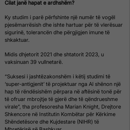
Cilat janë hapat e ardhshëm?
Ky studim i parë përfshinte një numër të vogël
pjesëmarrësish dhe ishte hartuar për të vlerësuar
sigurinë, tolerancën dhe përgjigjen imune të
shkaktuar.
Midis dhjetorit 2021 dhe shtatorit 2023, u
vaksinuan 39 vullnetarë.
“Suksesi i jashtëzakonshëm i këtij studimi të
‘super-antigjenit’ të projektuar nga Al shënon një
hap të rëndësishëm përpara në aftësinë tonë për
të ofruar mbrojtje të gjerë dhe të qëndrueshme
virale”, tha profesoresha Marian Knight, Drejtore
Shkencore në Institutin Kombëtar për Kërkime
Shëndetësore dhe Kujdestare (NIHR) të
Mbretërisë së Bashkuar.