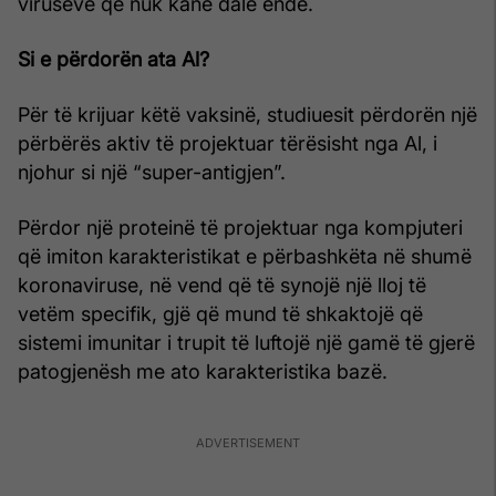
viruseve që nuk kanë dalë ende.
Si e përdorën ata Al?
Për të krijuar këtë vaksinë, studiuesit përdorën një
përbërës aktiv të projektuar tërësisht nga Al, i
njohur si një “super-antigjen”.
Përdor një proteinë të projektuar nga kompjuteri
që imiton karakteristikat e përbashkëta në shumë
koronaviruse, në vend që të synojë një lloj të
vetëm specifik, gjë që mund të shkaktojë që
sistemi imunitar i trupit të luftojë një gamë të gjerë
patogjenësh me ato karakteristika bazë.