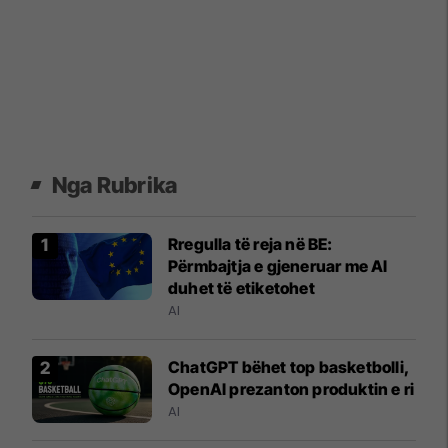
Nga Rubrika
Rregulla të reja në BE:
Përmbajtja e gjeneruar me AI
duhet të etiketohet
AI
ChatGPT bëhet top basketbolli,
OpenAI prezanton produktin e ri
AI