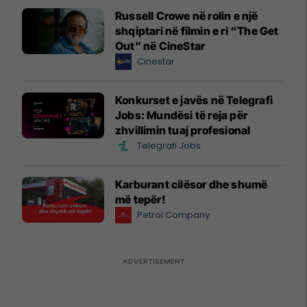
Russell Crowe në rolin e një
shqiptari në filmin e ri “The Get
Out” në CineStar
Cinestar
Konkurset e javës në Telegrafi
Jobs: Mundësi të reja për
zhvillimin tuaj profesional
Telegrafi Jobs
Karburant cilësor dhe shumë
më tepër!
Petrol Company