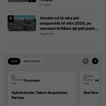
Evropa
Vendet më të mira për
emigrantët në vitin 2026, po
mendoni të filloni një jetë jashtë
vendit?
Nga Bota
Jobs
Real Estate
Transcom
Hebs 
Hybrid Senior Talent Acquisition
Staf Restora
Partner