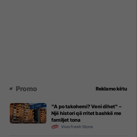
Promo
Reklamo këtu
"A po takohemi? Veni dihet" –
Një histori që rritet bashkë me
familjet tona
Viva Fresh Store