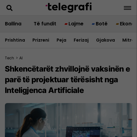
Ballina
Të fundit
Lajme
Botë
Ekono
Prishtina
Prizreni
Peja
Ferizaj
Gjakova
Mitrov
Tech
>
AI
Shkencëtarët zhvillojnë vaksinën e
parë të projektuar tërësisht nga
Inteligjenca Artificiale