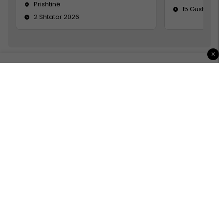
Prishtinë
15 Gusht 20
2 Shtator 2026
×