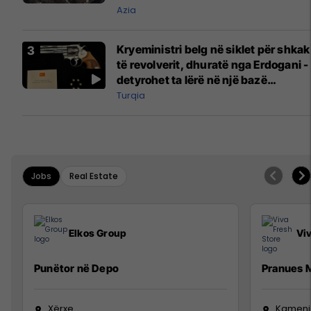
Azia
Kryeministri belg në siklet për shkak
të revolverit, dhuratë nga Erdogani -
detyrohet ta lërë në një bazë
ushtarake
Turqia
Jobs
Real Estate
Elkos Group
Vi
Punëtor në Depo
Pranues M
Xërxe
Kameni