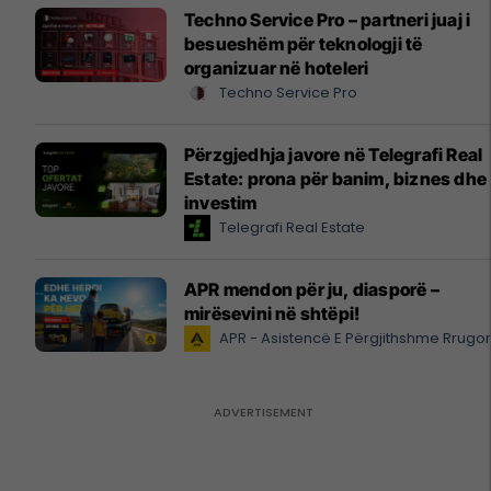
Techno Service Pro – partneri juaj i
besueshëm për teknologji të
organizuar në hoteleri
Techno Service Pro
Përzgjedhja javore në Telegrafi Real
Estate: prona për banim, biznes dhe
investim
Telegrafi Real Estate
APR mendon për ju, diasporë –
mirësevini në shtëpi!
APR - Asistencë E Përgjithshme Rrugo