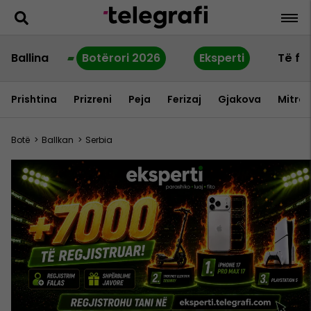
Ballina
Botërori 2026
Eksperti
Të fu
Prishtina
Prizreni
Peja
Ferizaj
Gjakova
Mitrov
Botë
>
Ballkan
>
Serbia