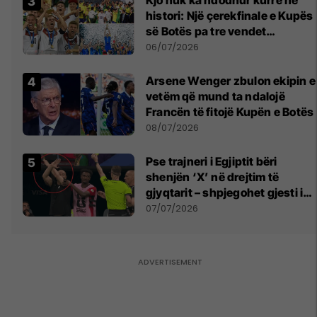
Kjo nuk ka ndodhur kurrë në
histori: Një çerekfinale e Kupës
së Botës pa tre vendet
legjendare të futbollit
06/07/2026
Arsene Wenger zbulon ekipin e
vetëm që mund ta ndalojë
Francën të fitojë Kupën e Botës
08/07/2026
Pse trajneri i Egjiptit bëri
shenjën ‘X’ në drejtim të
gjyqtarit – shpjegohet gjesti i
pazakontë
07/07/2026