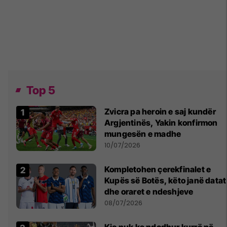
Top 5
Zvicra pa heroin e saj kundër
Argjentinës, Yakin konfirmon
mungesën e madhe
10/07/2026
Kompletohen çerekfinalet e
Kupës së Botës, këto janë datat
dhe oraret e ndeshjeve
08/07/2026