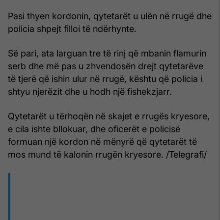
Pasi thyen kordonin, qytetarët u ulën në rrugë dhe
policia shpejt filloi të ndërhynte.
Së pari, ata larguan tre të rinj që mbanin flamurin
serb dhe më pas u zhvendosën drejt qytetarëve
të tjerë që ishin ulur në rrugë, kështu që policia i
shtyu njerëzit dhe u hodh një fishekzjarr.
Qytetarët u tërhoqën në skajet e rrugës kryesore,
e cila ishte bllokuar, dhe oficerët e policisë
formuan një kordon në mënyrë që qytetarët të
mos mund të kalonin rrugën kryesore. /Telegrafi/