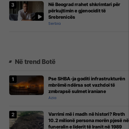
Në Beograd rrahet shkrimtari për
përkujtimin e gjenocidit të
Srebrenicës
Serbia
Në trend Botë
Pse SHBA-ja goditi infrastrukturën
mbrëmë ndërsa sot vazhdoi të
zmbrapsë sulmet iraniane
Azia
Varrimi më i madh në histori? Rreth
10.2 milionë persona morën pjesë në
funeralin e liderit të Iranit në 1989