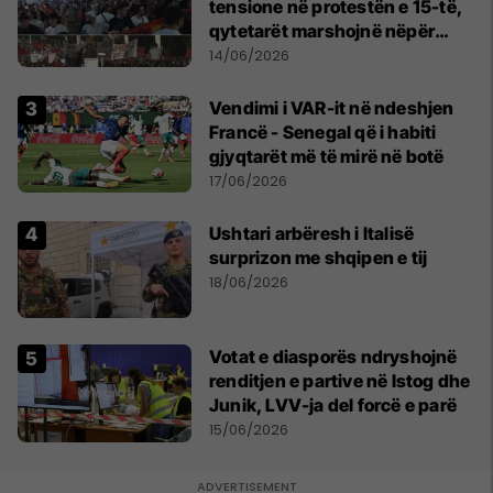
tensione në protestën e 15-të,
qytetarët marshojnë nëpër
kryeqytet
14/06/2026
Vendimi i VAR-it në ndeshjen
Francë - Senegal që i habiti
gjyqtarët më të mirë në botë
17/06/2026
Ushtari arbëresh i Italisë
surprizon me shqipen e tij
18/06/2026
Votat e diasporës ndryshojnë
renditjen e partive në Istog dhe
Junik, LVV-ja del forcë e parë
15/06/2026