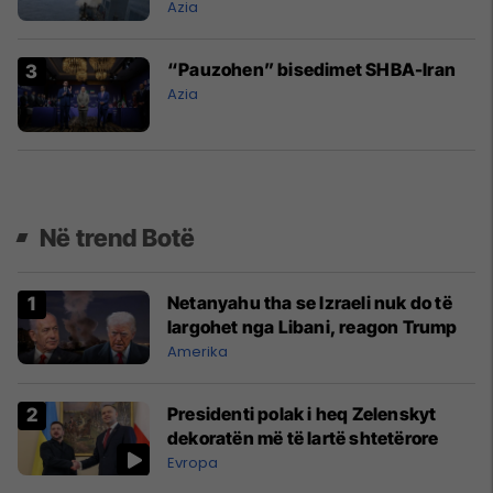
Azia
“Pauzohen” bisedimet SHBA-Iran
Azia
Në trend Botë
Netanyahu tha se Izraeli nuk do të
largohet nga Libani, reagon Trump
Amerika
Presidenti polak i heq Zelenskyt
dekoratën më të lartë shtetërore
Evropa