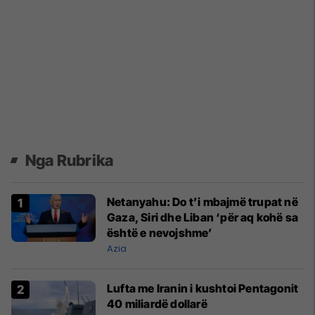
Nga Rubrika
Netanyahu: Do t’i mbajmë trupat në
Gaza, Siri dhe Liban ‘për aq kohë sa
është e nevojshme’
Azia
Lufta me Iranin i kushtoi Pentagonit
40 miliardë dollarë