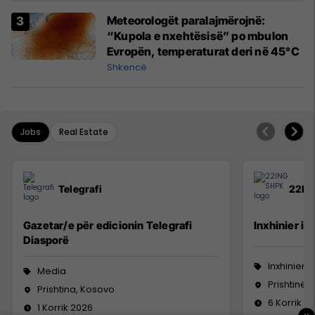
Meteorologët paralajmërojnë:
“Kupola e nxehtësisë” po mbulon
Evropën, temperaturat deri në 45°C
Shkencë
Jobs
Real Estate
Telegrafi
22IN
Gazetar/e për edicionin Telegrafi
Inxhinier i 
Diasporë
Inxhinieri
Media
Prishtinë
Prishtina, Kosovo
6 Korrik 2
1 Korrik 2026