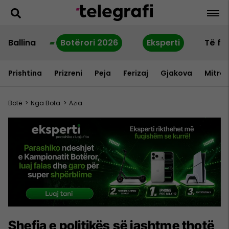
Ballina
Botërori 2026
Eksperti
Të fu
Prishtina
Prizreni
Peja
Ferizaj
Gjakova
Mitrov
Botë
>
Nga Bota
>
Azia
Shefja e politikës së jashtme thotë