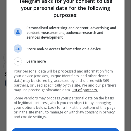
Telegrafi asks for your consent to use
your personal data for the following
purposes:
Personalised advertising and content, advertising and
content measurement, audience research and
services development
Store and/or access information on a device
Kaja Kallas
Bashkimi Evropian
Donald Trump
Shba
Learn more
Ngushtica E Hormuzit
Lufta Në Iran
Your personal data will be processed and information from
your device (cookies, unique identifiers, and other device
data) may be stored by, accessed by and shared with 369
partners, or used specifically by this site. We and our partners
may use precise geolocation data.
List of partners.
Some vendors may process your personal data on the basis
of legitimate interest, which you can object to by managing
your options below. Look for a link at the bottom of this page
or in the site menu to manage or withdraw consent in privacy
and cookie settings.