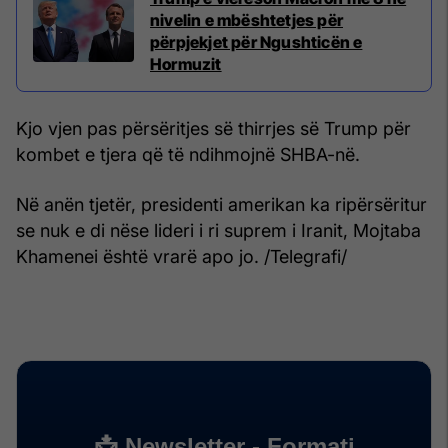
nivelin e mbështetjes për
përpjekjet për Ngushticën e
Hormuzit
Kjo vjen pas përsëritjes së thirrjes së Trump për
kombet e tjera që të ndihmojnë SHBA-në.
Në anën tjetër, presidenti amerikan ka ripërsëritur
se nuk e di nëse lideri i ri suprem i Iranit, Mojtaba
Khamenei është vrarë apo jo. /Telegrafi/