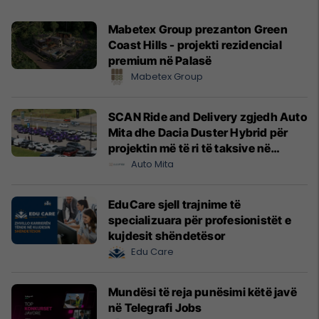
Mabetex Group prezanton Green
Coast Hills - projekti rezidencial
premium në Palasë
Mabetex Group
SCAN Ride and Delivery zgjedh Auto
Mita dhe Dacia Duster Hybrid për
projektin më të ri të taksive në
Prishtinë
Auto Mita
EduCare sjell trajnime të
specializuara për profesionistët e
kujdesit shëndetësor
Edu Care
Mundësi të reja punësimi këtë javë
në Telegrafi Jobs