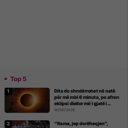
Top 5
Dita do shndërrohet në natë
për më mbi 6 minuta, po afron
eklipsi diellor më i gjatë i
shekullit të 21-të
16/06/2026
“Rama, jep dorëheqjen”,