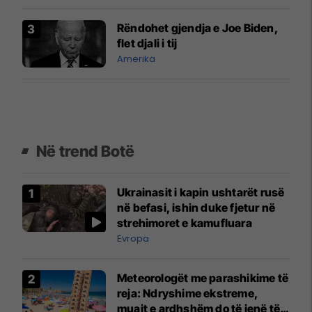
Rëndohet gjendja e Joe Biden,
flet djali i tij
Amerika
Në trend Botë
Ukrainasit i kapin ushtarët rusë
në befasi, ishin duke fjetur në
strehimoret e kamufluara
Evropa
Meteorologët me parashikime të
reja: Ndryshime ekstreme,
muajt e ardhshëm do të jenë të