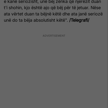
e kanë seriozisht, unë bëj zënka që njerëzit duan
t'i shohin, kjo është ajo që bëj për të jetuar. Nëse
ata vërtet duan ta bëjnë këtë dhe ata janë seriozë
unë do ta bëja absolutisht këtë".
/Telegrafi/