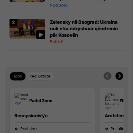
pazakontë
Nga Bota
Zelensky në Beograd: Ukraina
nuk e ka ndryshuar qëndrimin
për Kosovën
Politikë
Jobs
Real Estate
Padel Zone
Flex B
Recepsionist/e
Architect
Prishtine
Prishtinë