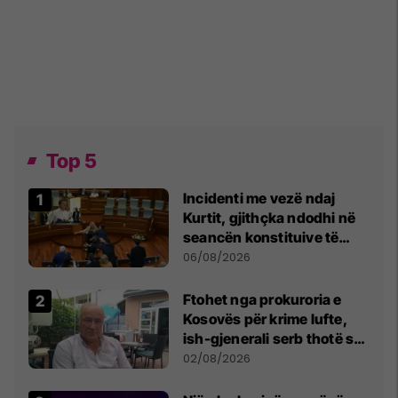
Top 5
Incidenti me vezë ndaj
Kurtit, gjithçka ndodhi në
seancën konstituive të
Kuvendit
06/08/2026
Ftohet nga prokuroria e
Kosovës për krime lufte,
ish-gjenerali serb thotë se
dikush e tradhtoi në
02/08/2026
Beograd