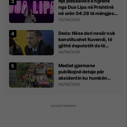
Një pleskavicë e ngrënë
nga Dua Lipa në Prishtinë
në orën 04:28 të mëngjesit
- dhe bota digjitale serbe
03/08/2026
shpall gjendjen e luftës
Deda: Nëse deri nesër nuk
konstituohet Kuvendi, të
gjithë deputetët do të
bëjnë shkelje të rëndë
06/08/2026
kushtetuese
Mediat gjermane
publikojnë detaje për
aksidentin ku humbën
jetën tre mërgimtarë nga
06/08/2026
Komogllava e Ferizajt