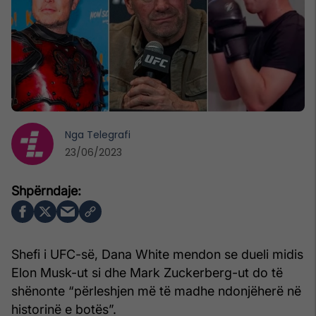
Nga
Telegrafi
23/06/2023
Shefi i UFC-së, Dana White mendon se dueli midis
Elon Musk-ut si dhe Mark Zuckerberg-ut do të
shënonte “përleshjen më të madhe ndonjëherë në
historinë e botës”.