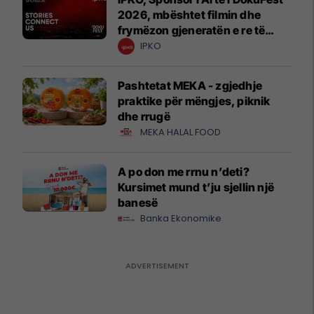
2026, mbështet filmin dhe
frymëzon gjeneratën e re të
krijuesve
IPKO
Pashtetat MEKA - zgjedhje
praktike për mëngjes, piknik
dhe rrugë
MEKA HALAL FOOD
A po don me rrnu n’deti?
Kursimet mund t’ju sjellin një
banesë
Banka Ekonomike