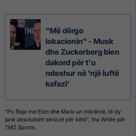
"Më dërgo
lokacionin" - Musk
dhe Zuckerberg bien
dakord për t'u
ndeshur në 'një luftë
kafazi'
“Po flisja me Elon dhe Mark-un mbrëmë, të dy
janë absolutisht seriozë për këtë”, tha White për
TMZ Sports.