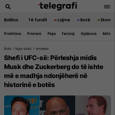
Ballina
Të fundit
Lajme
Botë
Ekono
Prishtina
Prizreni
Peja
Ferizaj
Gjakova
Mitrov
Botë
>
Nga-bota
>
Amerika
Shefi i UFC-së: Përleshja midis
Musk dhe Zuckerberg do të ishte
më e madhja ndonjëherë në
historinë e botës