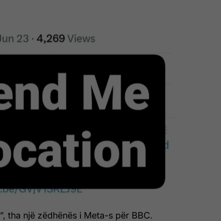
të”, tha një zëdhënës i Meta-s për BBC.