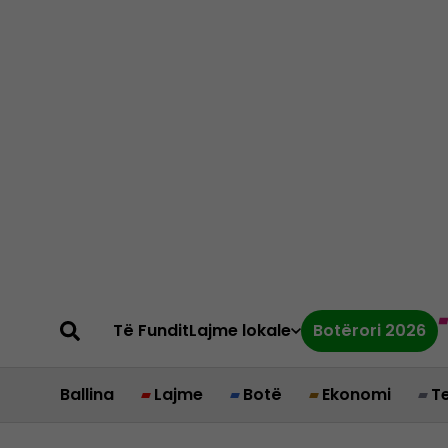
Të Fundit
Lajme lokale
Botërori 2026
Ballina
Lajme
Botë
Ekonomi
T