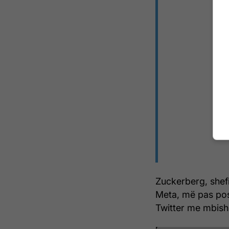
Zuckerberg, she
Meta, më pas post
Twitter me mbish