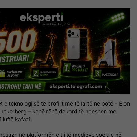
 e teknologjisë të profilit më të lartë në botë – Elon
uckerberg – kanë rënë dakord të ndeshen me
ë luftë kafazi’.
esazh në platformën e tij të medieve sociale në