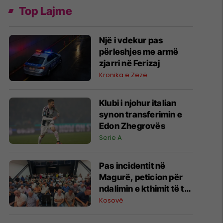
Top Lajme
Një i vdekur pas
përleshjes me armë
zjarri në Ferizaj
Kronika e Zezë
Klubi i njohur italian
synon transferimin e
Edon Zhegrovës
Serie A
​Pas incidentit në
Magurë, peticion për
ndalimin e kthimit të të
dyshuarve në fshat
Kosovë