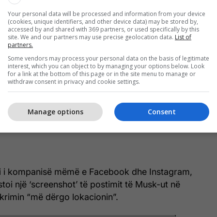
Your personal data will be processed and information from your device
(cookies, unique identifiers, and other device data) may be stored by,
accessed by and shared with 369 partners, or used specifically by this
site. We and our partners may use precise geolocation data.
List of
partners.
Some vendors may process your personal data on the basis of legitimate
interest, which you can object to by managing your options below. Look
for a link at the bottom of this page or in the site menu to manage or
withdraw consent in privacy and cookie settings.
Manage options
Consent
fi i kompanisë mëmë e Facebook dhe Instagram,
oi një ‘screenshot’ të postimit të Musk-ut në
krimin “më dërgo lokacionin”.