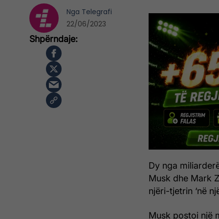
Nga
Telegrafi
22/06/2023
Dy nga miliarderët
Musk dhe Mark Z
njëri-tjetrin ‘në nj
Musk postoi një m