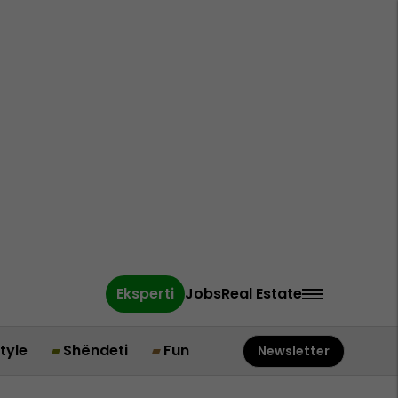
Eksperti
Jobs
Real Estate
style
Shëndeti
Fun
Newsletter