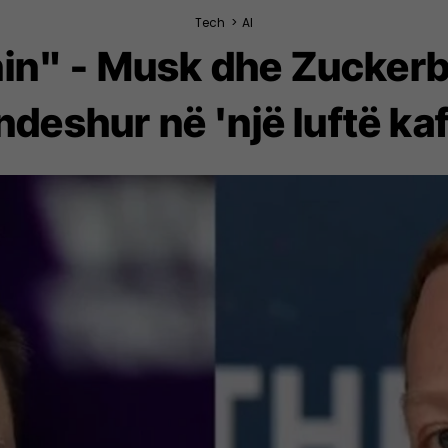
Tech
>
AI
in" - Musk dhe Zuckerb
 ndeshur në 'një luftë kaf