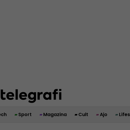
ech
Sport
Magazina
Cult
Ajo
Life