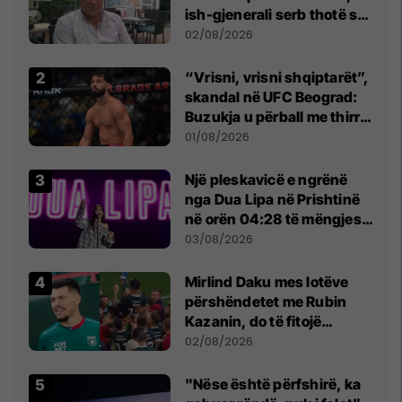
ish-gjenerali serb thotë se
dikush e tradhtoi në
02/08/2026
Beograd
“Vrisni, vrisni shqiptarët”,
skandal në UFC Beograd:
Buzukja u përball me thirrje
anti-shqiptare nga
01/08/2026
tribunat
Një pleskavicë e ngrënë
nga Dua Lipa në Prishtinë
në orën 04:28 të mëngjesit
- dhe bota digjitale serbe
03/08/2026
shpall gjendjen e luftës
Mirlind Daku mes lotëve
përshëndetet me Rubin
Kazanin, do të fitojë
miliona te Spartak Moska
02/08/2026
"Nëse është përfshirë, ka