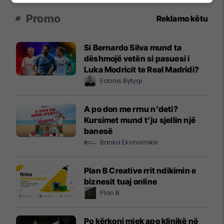
Promo
Reklamo këtu
Si Bernardo Silva mund ta
dëshmojë vetën si pasuesi i
Luka Modricit te Real Madridi?
Edonis Bytyqi
A po don me rrnu n’deti?
Kursimet mund t’ju sjellin një
banesë
Banka Ekonomike
Plan B Creative rrit ndikimin e
biznesit tuaj online
Plan B
Po kërkoni mjek apo klinikë në