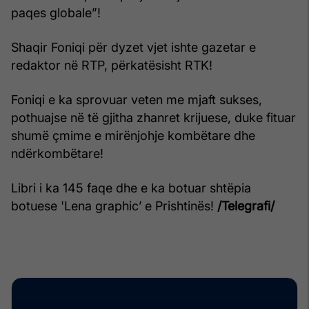
paqes globale”!
Shaqir Foniqi për dyzet vjet ishte gazetar e
redaktor në RTP, përkatësisht RTK!
Foniqi e ka sprovuar veten me mjaft sukses,
pothuajse në të gjitha zhanret krijuese, duke fituar
shumë çmime e mirënjohje kombëtare dhe
ndërkombëtare!
Libri i ka 145 faqe dhe e ka botuar shtëpia
botuese 'Lena graphic’ e Prishtinës!
/Telegrafi/