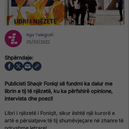
Nga
Telegrafi
05/03/2022
Publicisti Shaqir Foniqi së fundmi ka dalur me
librin e tij të njëzetë, ku ka përfshirë opinione,
intervista dhe poezi!
Libri i njëzetë i Foniqit, sikur është një kurorë e
artë e përsiatjeve të tij shumëvjeçare në zhanre të
ndryshme letrare!