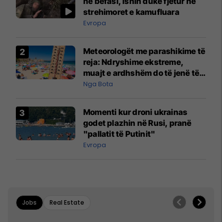
në befasi, ishin duke fjetur në
strehimoret e kamufluara
Evropa
Meteorologët me parashikime të
reja: Ndryshime ekstreme,
muajt e ardhshëm do të jenë të
pazakontë
Nga Bota
Momenti kur droni ukrainas
godet plazhin në Rusi, pranë
"pallatit të Putinit"
Evropa
Jobs
Real Estate