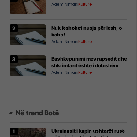
Adem Nimani
Kulturë
Nuk lëshohet nusja për lesh, o
baba!
Adem Nimani
Kulturë
Bashkëpunimi mes rapsodit dhe
shkrimtarit është i dobishëm
Adem Nimani
Kulturë
Në trend Botë
Ukrainasit i kapin ushtarët rusë