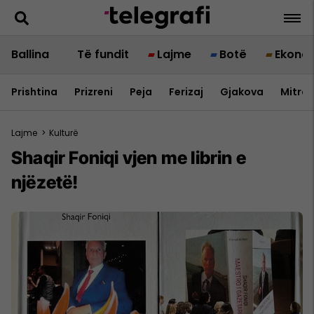
Ballina
Të fundit
Lajme
Botë
Ekono
Prishtina
Prizreni
Peja
Ferizaj
Gjakova
Mitrov
Lajme
>
Kulturë
Shaqir Foniqi vjen me librin e
njëzetë!