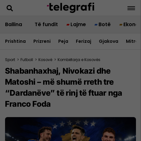
Ballina
Të fundit
Lajme
Botë
Ekono
Prishtina
Prizreni
Peja
Ferizaj
Gjakova
Mitrov
Sport
>
Futboll
>
Kosovë
>
Kombëtarja e Kosovës
Shabanhaxhaj, Nivokazi dhe
Matoshi – më shumë rreth tre
“Dardanëve” të rinj të ftuar nga
Franco Foda