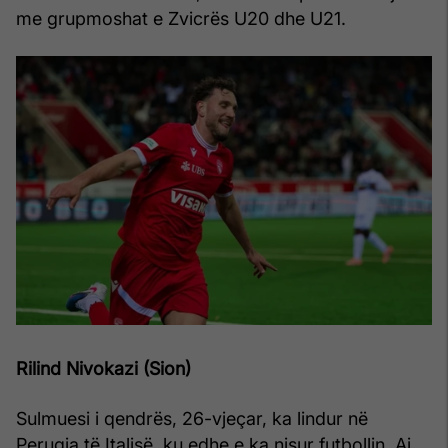
me grupmoshat e Zvicrës U20 dhe U21.
Rilind Nivokazi (Sion)
Sulmuesi i qendrës, 26-vjeçar, ka lindur në
Perugia të Italisë, ku edhe e ka nisur futbollin. Ai