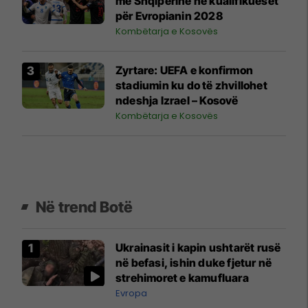
me Shqipërinë në kualifikueset
për Evropianin 2028
Kombëtarja e Kosovës
Zyrtare: UEFA e konfirmon
stadiumin ku do të zhvillohet
ndeshja Izrael – Kosovë
Kombëtarja e Kosovës
Në trend Botë
Ukrainasit i kapin ushtarët rusë
në befasi, ishin duke fjetur në
strehimoret e kamufluara
Evropa