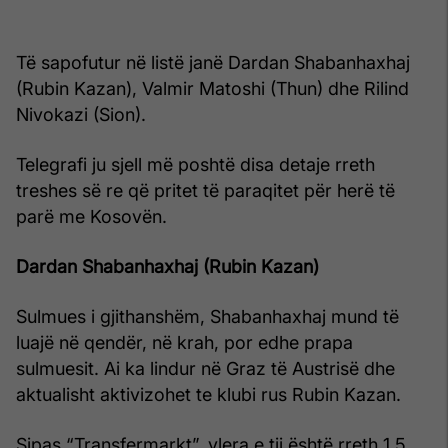
Të sapofutur në listë janë Dardan Shabanhaxhaj
(Rubin Kazan), Valmir Matoshi (Thun) dhe Rilind
Nivokazi (Sion).
Telegrafi ju sjell më poshtë disa detaje rreth
treshes së re që pritet të paraqitet për herë të
parë me Kosovën.
Dardan Shabanhaxhaj (Rubin Kazan)
Sulmues i gjithanshëm, Shabanhaxhaj mund të
luajë në qendër, në krah, por edhe prapa
sulmuesit. Ai ka lindur në Graz të Austrisë dhe
aktualisht aktivizohet te klubi rus Rubin Kazan.
Sipas “Transfermarkt”, vlera e tij është rreth 1.5