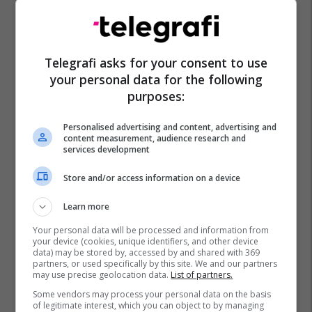
Telegrafi asks for your consent to use
your personal data for the following
purposes:
Personalised advertising and content, advertising and
content measurement, audience research and
services development
Store and/or access information on a device
Learn more
Your personal data will be processed and information from
Promo
your device (cookies, unique identifiers, and other device
Reklamo këtu
data) may be stored by, accessed by and shared with 369
partners, or used specifically by this site. We and our partners
may use precise geolocation data.
List of partners.
Banesë 98.96m² në shitje në
Some vendors may process your personal data on the basis
Lakrishtë – banim modern pranë
of legitimate interest, which you can object to by managing