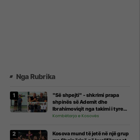
Nga Rubrika
"Së shpejti" - shkrimi prapa
shpinës së Ademit dhe
Ibrahimoviqit nga takimi i tyre
shihet si shenjë që ylli i Bayernit
Kombëtarja e Kosovës
mund të luajë për Kosovën
Kosova mund të jetë në një grup