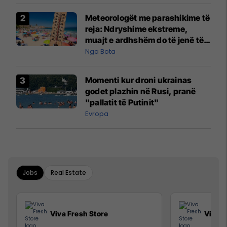
Meteorologët me parashikime të
reja: Ndryshime ekstreme,
muajt e ardhshëm do të jenë të
pazakontë
Nga Bota
Momenti kur droni ukrainas
godet plazhin në Rusi, pranë
"pallatit të Putinit"
Evropa
Jobs
Real Estate
Viva Fresh Store
Viva F