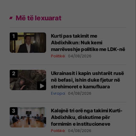
Më të lexuarat
Kurti pas takimit me
Abdixhikun: Nuk kemi
marrëveshje politike me LDK-në
Politikë
04/08/2026
Ukrainasit i kapin ushtarët rusë
në befasi, ishin duke fjetur në
strehimoret e kamufluara
Evropa
04/08/2026
Kalojnë tri orë nga takimi Kurti-
Abdixhiku, diskutime për
formimin e institucioneve
Politikë
04/08/2026