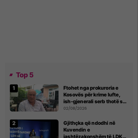
Top 5
Ftohet nga prokuroria e
Kosovës për krime lufte,
ish-gjenerali serb thotë se
dikush e tradhtoi në
02/08/2026
Beograd
Gjithçka që ndodhi në
Kuvendin e
jashtëzakonshëm të LDK-