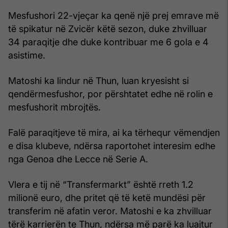
Mesfushori 22-vjeçar ka qenë një prej emrave më
të spikatur në Zvicër këtë sezon, duke zhvilluar
34 paraqitje dhe duke kontribuar me 6 gola e 4
asistime.
Matoshi ka lindur në Thun, luan kryesisht si
qendërmesfushor, por përshtatet edhe në rolin e
mesfushorit mbrojtës.
Falë paraqitjeve të mira, ai ka tërhequr vëmendjen
e disa klubeve, ndërsa raportohet interesim edhe
nga Genoa dhe Lecce në Serie A.
Vlera e tij në “Transfermarkt” është rreth 1.2
milionë euro, dhe pritet që të ketë mundësi për
transferim në afatin veror. Matoshi e ka zhvilluar
tërë karrierën te Thun, ndërsa më parë ka luajtur