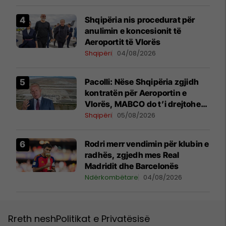
​Shqipëria nis procedurat për
anulimin e koncesionit të
Aeroportit të Vlorës
Shqipëri
04/08/2026
Pacolli: Nëse Shqipëria zgjidh
kontratën për Aeroportin e
Vlorës, MABCO do t’i drejtohet
arbitrazhit ndërkombëtar
Shqipëri
05/08/2026
Rodri merr vendimin për klubin e
radhës, zgjedh mes Real
Madridit dhe Barcelonës
Ndërkombëtare
04/08/2026
Rreth nesh
Politikat e Privatësisë