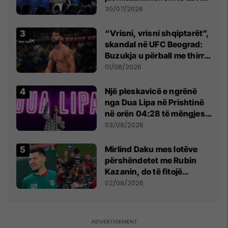
së
30/07/2026
“Vrisni, vrisni shqiptarët”,
skandal në UFC Beograd:
Buzukja u përball me thirrje
anti-shqiptare nga
01/08/2026
tribunat
Një pleskavicë e ngrënë
nga Dua Lipa në Prishtinë
në orën 04:28 të mëngjesit
- dhe bota digjitale serbe
03/08/2026
shpall gjendjen e luftës
Mirlind Daku mes lotëve
përshëndetet me Rubin
Kazanin, do të fitojë
miliona te Spartak Moska
02/08/2026