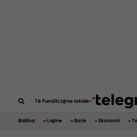
Të Fundit
Lajme lokale
Ballina
Lajme
Botë
Ekonomi
T