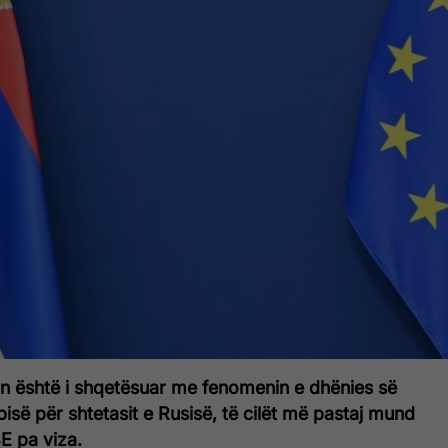
n është i shqetësuar me fenomenin e dhënies së
bisë për shtetasit e Rusisë, të cilët më pastaj mund
E pa viza.