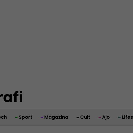
ech
Sport
Magazina
Cult
Ajo
Life