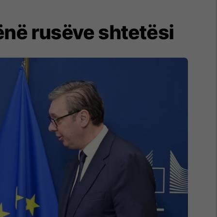
ënë rusëve shtetësi