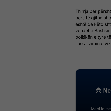
Thirrja për përsh
bërë të gjitha sht
është që këto sht
vendet e Bashkim
politikën e tyre 
liberalizimin e vi