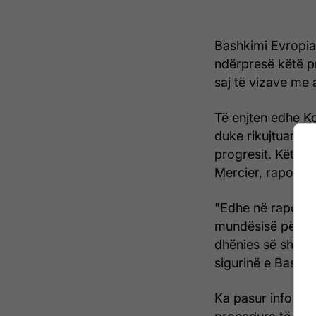
Bashkimi Evropian
ndërpresë këtë pr
saj të vizave me 
Të enjten edhe K
duke rikujtuar se 
progresit. Këtë e
Mercier, raporton
"Edhe në raportin 
mundësisë për ud
dhënies së shtet
sigurinë e Bashki
Ka pasur informa