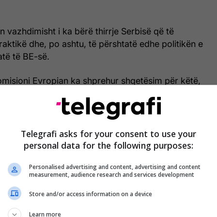
 vazhdimisht i ka bërë thirrje Serbisë që të
aktikë dhe, po ashtu, të përshtatë edhe politikën e
atë të BE-së.
omisioni Evropian ka shprehur shqetësim për këtë,
vërejtjet Serbisë i ishin dhënë edhe në raportet e
 ka thënë zëdhënësi i BE-së për zgjerim, Guillaume
 nga Brukseli për Kohën, Augustin Palokaj.
Telegrafi asks for your consent to use your
e vitit të shkuar u tha se, në veçanti, përfitimi i
personal data for the following purposes:
hëtim pa viza në BE nga shtetasit rusë, përmes
Personalised advertising and content, advertising and content
ësisë serbe, paraqet kërcënime të mundshme për
measurement, audience research and services development
mit Evropian", ka thënë ky zëdhënës.
Store and/or access information on a device
cione në media se në mesin e rusëve që pajisen me
Learn more