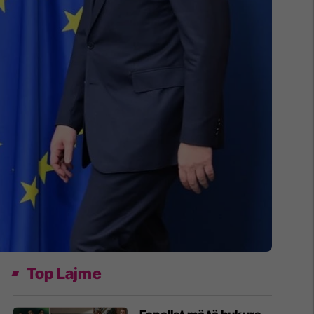
Top Lajme