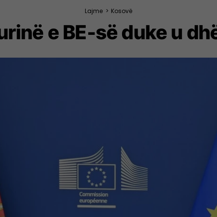
Lajme
>
Kosovë
gurinë e BE-së duke u dh