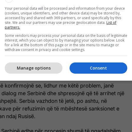
ejta dhe të dyshimta me shtetësi të Serbisë mund
ona të rrezikshëm dhe të tillë që janë në listën e
Your personal data will be processed and information from your device
(cookies, unique identifiers, and other device data) may be stored by,
E-së.
accessed by and shared with 369 partners, or used specifically by this
site. We and our partners may use precise geolocation data.
List of
partners.
Some vendors may process your personal data on the basis of legitimate
interest, which you can object to by managing your options below. Look
Serbia u jep shtetësi rusëve të
for a link at the bottom of this page or in the site menu to manage or
withdraw consent in privacy and cookie settings.
sanksionuar nga SHBA-ja dhe Ukraina
Manage options
Consent
ë konfirmojnë se, lidhur me këtë problem, janë
ë dialog me Serbinë dhe shpresojnë që të arrihet një
shpejtë. Serbia vazhdon të jetë, po ashtu, në
tikave për refuzimin që të mbështesë sanksionet e
an ndaj Rusisë.
ar Serbinë edhe për procesin shumë të ngadalshëm