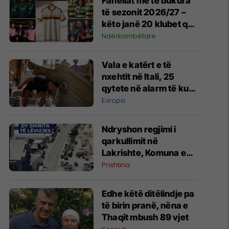
Fanellat më të bukura
të sezonit 2026/27 –
këto janë 20 klubet që
spikatën me dizajnin e
Ndërkombëtare
tyre
Vala e katërt e të
nxehtit në Itali, 25
qytete në alarm të kuq
- probleme me
Evropa
mungesën e ujit
Ndryshon regjimi i
qarkullimit në
Lakrishte, Komuna e
Prishtinës ofron
Prishtina
shpjegime
Edhe këtë ditëlindje pa
të birin pranë, nëna e
Thaqit mbush 89 vjet