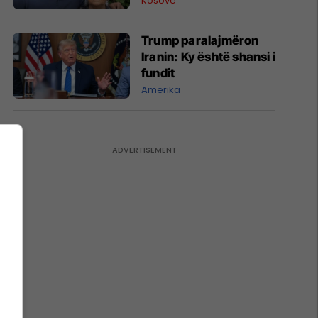
Kosovë
Trump paralajmëron
Iranin: Ky është shansi i
fundit
Amerika