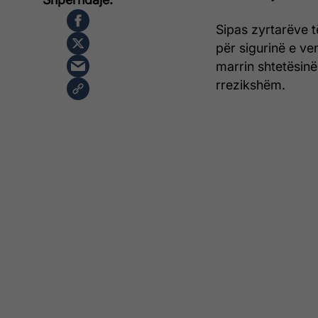
Sipas zyrtarëve 
për sigurinë e ve
marrin shtetësin
rrezikshëm.