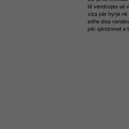
të vendosjes së v
viza për hyrje në
edhe disa vendeve 
për qëndrimet e 