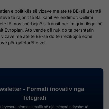
tatjen e politikës së vizave me atë të BE-së u është
eteve të rajonit të Ballkanit Perëndimor. Qëllimi
ete të mos shërbejnë si transit për imigrim ilegal në
it Evropian. Ato vende që nuk do ta përshtatin
të vizave me atë të BE-së do të rrezikojnë edhe
zave për qytetarët e vet.