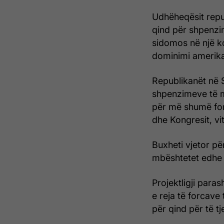
Udhëheqësit repu
qind për shpenzi
sidomos në një k
dominimi amerika
Republikanët në S
shpenzimeve të mb
për më shumë fon
dhe Kongresit, vi
Buxheti vjetor pë
mbështetet edhe n
Projektligji paras
e reja të forcave 
për qind për të tj