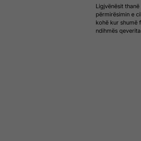
Ligjvënësit thanë 
përmirësimin e ci
kohë kur shumë f
ndihmës qeveritar