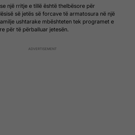
se një rritje e tillë është thelbësore për
lësisë së jetës së forcave të armatosura në një
amilje ushtarake mbështeten tek programet e
e për të përballuar jetesën.