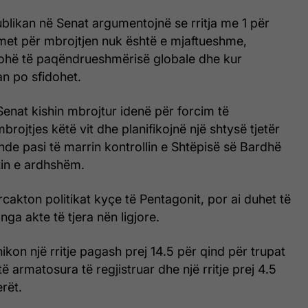
blikan në Senat argumentojnë se rritja me 1 për
met për mbrojtjen nuk është e mjaftueshme,
ohë të paqëndrueshmërisë globale dhe kur
n po sfidohet.
enat kishin mbrojtur idenë për forcim të
rojtjes këtë vit dhe planifikojnë një shtysë tjetër
de pasi të marrin kontrollin e Shtëpisë së Bardhë
tin e ardhshëm.
rcakton politikat kyçe të Pentagonit, por ai duhet të
ga akte të tjera nën ligjore.
hikon një rritje pagash prej 14.5 për qind për trupat
të armatosura të regjistruar dhe një rritje prej 4.5
erët.