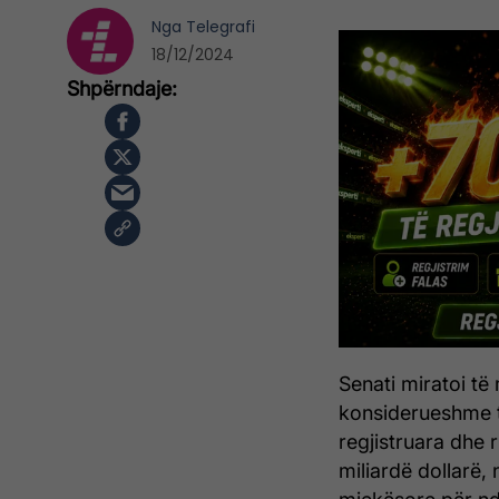
Nga
Telegrafi
18/12/2024
Senati miratoi të 
konsiderueshme t
regjistruara dhe 
miliardë dollarë,