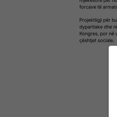
mjekësore për ndr
forcave të armat
Projektligji për 
dypartiake dhe n
Kongres, por në v
çështjet sociale.