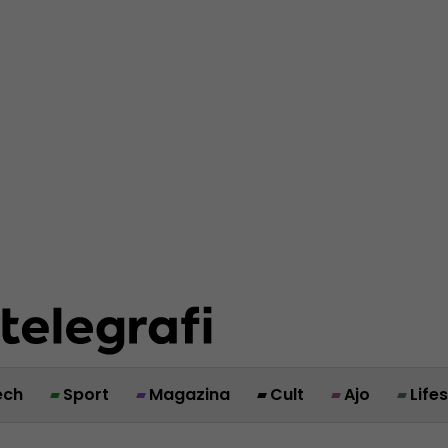
ech
Sport
Magazina
Cult
Ajo
Life