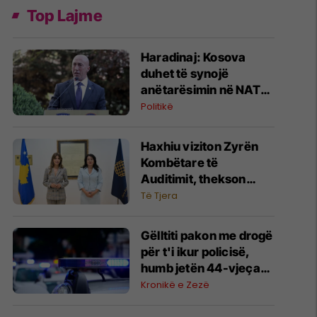
Top Lajme
Haradinaj: Kosova
duhet të synojë
anëtarësimin në NATO,
të punohet që
Politikë
kandidatura të
diskutohet në samitin e
Haxhiu viziton Zyrën
ardhshëm në Shqipëri
Kombëtare të
Auditimit, thekson
rëndësinë e
Të Tjera
transparencës dhe
pavarësisë
Gëlltiti pakon me drogë
institucionale
për t'i ikur policisë,
humb jetën 44-vjeçari
nga Ohri
Kronikë e Zezë