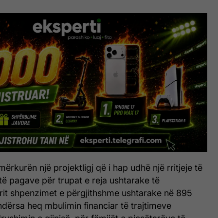
mërkurën një projektligj që i hap udhë një rritjeje të
ë pagave për trupat e reja ushtarake të
rrit shpenzimet e përgjithshme ushtarake në 895
 ndërsa heq mbulimin financiar të trajtimeve