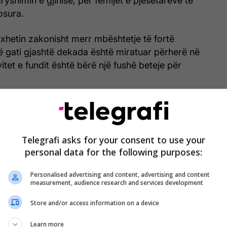
yshimin e gjinisë, për fëmijët e pjesëtarëve të
osura.
buxhetin zakonisht merr mbështetje të fortë
ë gati gjashtë dekada është miratuar përherë në
itet e fundit është bërë një fushë beteje për
Telegrafi asks for your consent to use your
personal data for the following purposes:
Personalised advertising and content, advertising and content
measurement, audience research and services development
Store and/or access information on a device
Learn more