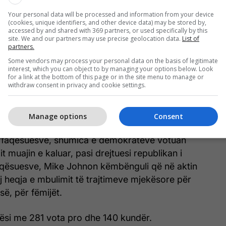
Your personal data will be processed and information from your device
(cookies, unique identifiers, and other device data) may be stored by,
accessed by and shared with 369 partners, or used specifically by this
site. We and our partners may use precise geolocation data.
List of
partners.
 është i përsosur, por përfshin disa çështje shumë të
Some vendors may process your personal data on the basis of legitimate
 kanë luftuar demokratët”, tha udhëheqësi i shumicës
interest, which you can object to by managing your options below. Look
Schumer.
for a link at the bottom of this page or in the site menu to manage or
withdraw consent in privacy and cookie settings.
und të kundërshtojmë Partinë Komuniste të Kinës
sigurisë kombëtare”.
Manage options
Consent
faqësuesve, shumica e demokratëve votuan
it muajin e kaluar, pasi drejtuesi republikan i
qësuesve, Mike Johnon këmbënguli që në aktin
hej heqja e mbulimit të trajtimeve mjekësore për
së, për fëmijët.
htësi me 281 vota pro dhe 140 kundër.