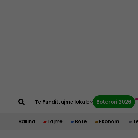
Të Fundit
Lajme lokale
Botërori 2026
Ballina
Lajme
Botë
Ekonomi
T