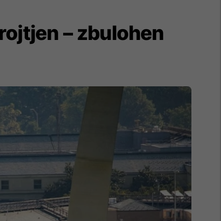
rojtjen – zbulohen