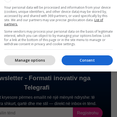
 të Pentagonit vijnë në një moment kur Shtetet e
Your personal data will be processed and information from your device
joftuar reduktimin e pranisë së trupave amerikane
(cookies, unique identifiers, and other device data) may be stored by,
a vendet anëtare të NATO përgatiten për samitin e
accessed by and shared with 369 partners, or used specifically by this
site. We and our partners may use precise geolocation data.
List of
et të mbahet muajin e ardhshëm në Ankara.
partners.
Some vendors may process your personal data on the basis of legitimate
interest, which you can object to by managing your options below. Look
for a link at the bottom of this page or in the site menu to manage or
withdraw consent in privacy and cookie settings.
Manage options
Consent