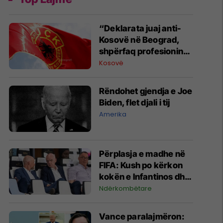
“Deklarata juaj anti-
Kosovë në Beograd,
shpërfaq profesionin
tënd para se të
Kosovë
bëheshe president”,
OVL e UÇK-së i reagon
Rëndohet gjendja e Joe
Zelenskyt
Biden, flet djali i tij
Amerika
Përplasja e madhe në
FIFA: Kush po kërkon
kokën e Infantinos dhe
kush po e mbron?
Ndërkombëtare
Vance paralajmëron: