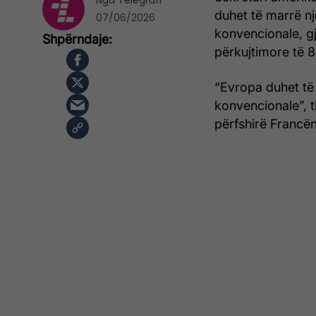
Nga
Telegrafi
duhet të marrë nj
07/06/2026
konvencionale, gj
përkujtimore të 8
“Evropa duhet të 
konvencionale”, t
përfshirë Francën