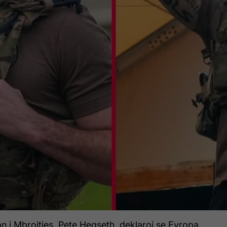
n i Mbrojtjes, Pete Hegseth, deklaroi se Evropa