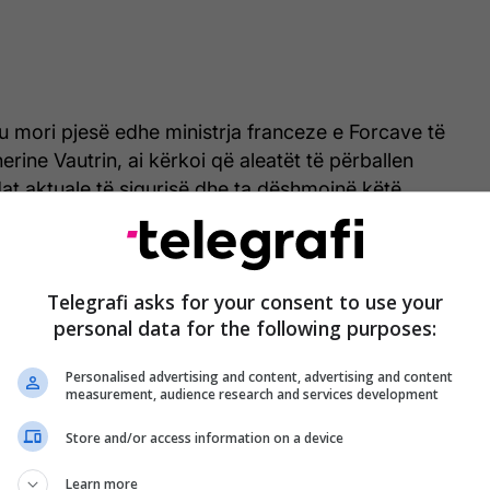
ku mori pjesë edhe ministrja franceze e Forcave të
rine Vautrin, ai kërkoi që aleatët të përballen
dat aktuale të sigurisë dhe ta dëshmojnë këtë
onkretë.
eth përsërisin mesazhin që ai përcolli edhe gjatë
Telegrafi asks for your consent to use your
apor në fund të majit, kur kritikoi vendet evropiane
personal data for the following purposes:
ar për një kohë të gjatë thirrjet për forcimin e
yre mbrojtëse.
Personalised advertising and content, advertising and content
measurement, audience research and services development
utrin theksoi se Franca mbetet e përkushtuar ndaj
Store and/or access information on a device
rmatimit dhe forcimit të aftësive ushtarake.
Learn more