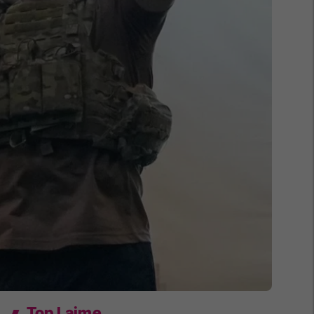
Top Lajme