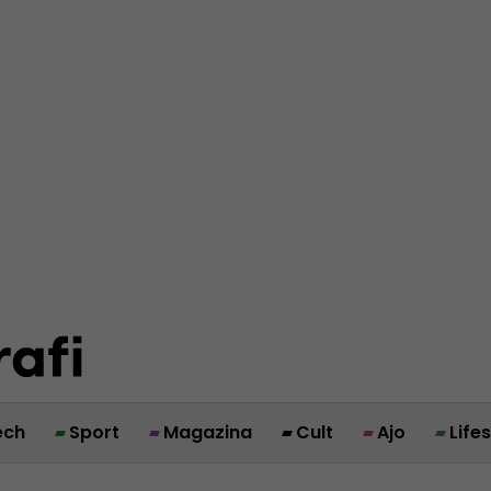
ech
Sport
Magazina
Cult
Ajo
Life