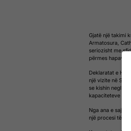
Gjatë një takimi 
Armatosura, Cathe
seriozisht me sfi
përmes hapave k
Deklaratat e Hegs
një vizite në Sing
se kishin neglizhu
kapaciteteve të t
Nga ana e saj, Va
një procesi të ria