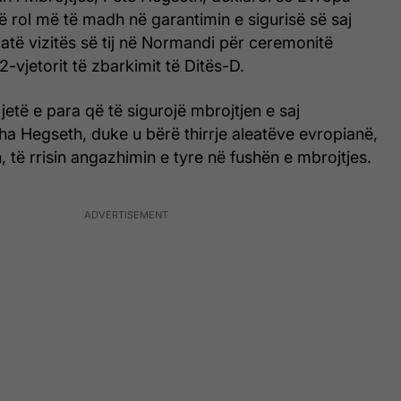
ë rol më të madh në garantimin e sigurisë së saj
atë vizitës së tij në Normandi për ceremonitë
2-vjetorit të zbarkimit të Ditës-D.
jetë e para që të sigurojë mbrojtjen e saj
ha Hegseth, duke u bërë thirrje aleatëve evropianë,
, të rrisin angazhimin e tyre në fushën e mbrojtjes.