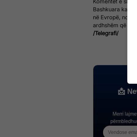
Komentet e shefit
Bashkuara kanë n
në Evropë, ndërs
ardhshëm që prit
/Telegrafi/