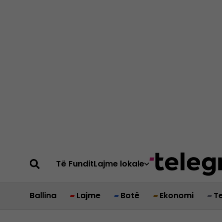
Të Fundit
Lajme lokale
Ballina
Lajme
Botë
Ekonomi
T