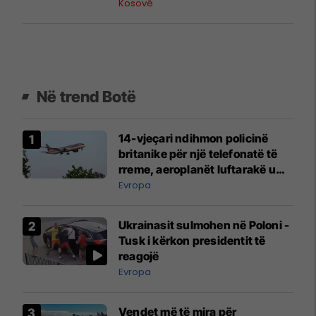
në Beograd
Kosovë
Në trend Botë
14-vjeçari ndihmon policinë
britanike për një telefonatë të
rreme, aeroplanët luftarakë u
ngritën në ajër për të
Evropa
interceptuar fluturaken e Qatar
Airways që po shkonte drejt
Ukrainasit sulmohen në Poloni -
Mançesterit
Tusk i kërkon presidentit të
reagojë
Evropa
Vendet më të mira për