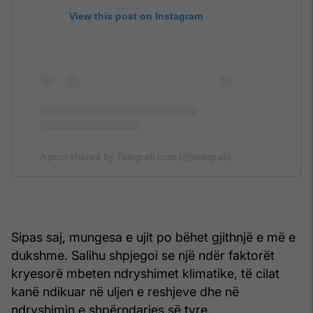
View this post on Instagram
A post shared by Telegrafi.com (@telegrafi)
Sipas saj, mungesa e ujit po bëhet gjithnjë e më e
dukshme. Salihu shpjegoi se një ndër faktorët
kryesorë mbeten ndryshimet klimatike, të cilat
kanë ndikuar në uljen e reshjeve dhe në
ndryshimin e shpërndarjes së tyre.