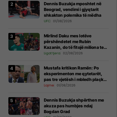
Dennis Buzukja mposhtet në
Beograd, vendimi i gjyqtarit
shkakton polemika të mëdha
UFC
01/08/2026
Mirlind Daku mes lotëve
përshëndetet me Rubin
Kazanin, do të fitojë miliona te
Spartak Moska
Ligat tjera
02/08/2026
Mustafa kritikon Ramën: Po
eksperimenton me qytetarët,
pas tre vjetësh i mbledh plaçkat
për Londër
Lajme
01/08/2026
Dennis Buzukja shpërthen me
akuza pas humbjes ndaj
Bogdan Grad