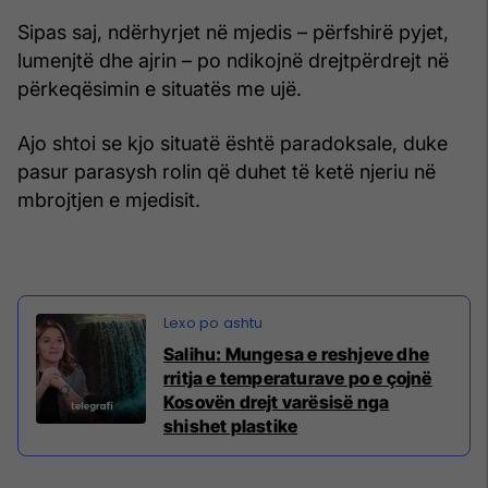
Sipas saj, ndërhyrjet në mjedis – përfshirë pyjet,
lumenjtë dhe ajrin – po ndikojnë drejtpërdrejt në
përkeqësimin e situatës me ujë.
Ajo shtoi se kjo situatë është paradoksale, duke
pasur parasysh rolin që duhet të ketë njeriu në
mbrojtjen e mjedisit.
Salihu: Mungesa e reshjeve dhe
rritja e temperaturave po e çojnë
Kosovën drejt varësisë nga
shishet plastike