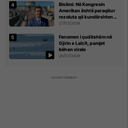
Bislimi: Në Kongresin
Amerikan është paraqitur
rezoluta që kundërshton
mbajtjen e Asamblesë
27/07/2026
Parlamentare të OSBE-së
në Beograd
Fenomen i çuditshëm në
Gjirin e Lalzit, pamjet
bëhen virale
29/07/2026