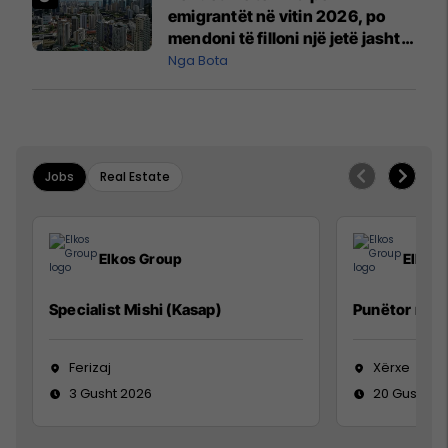
emigrantët në vitin 2026, po
mendoni të filloni një jetë jashtë
vendit?
Nga Bota
Jobs
Real Estate
Elkos Group
Elkos
Specialist Mishi (Kasap)
Punëtor në 
Ferizaj
Xërxe
3 Gusht 2026
20 Gusht 2