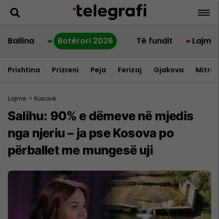
Ballina
Botërori 2026
Të fundit
Lajme
Prishtina
Prizreni
Peja
Ferizaj
Gjakova
Mitrov
Lajme
>
Kosovë
Salihu: 90% e dëmeve në mjedis
nga njeriu – ja pse Kosova po
përballet me mungesë uji