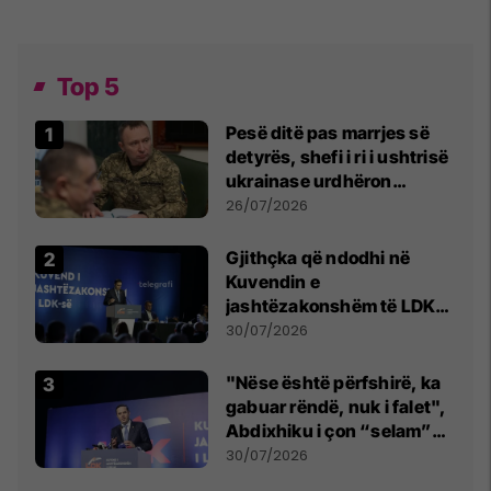
Top 5
Pesë ditë pas marrjes së
detyrës, shefi i ri i ushtrisë
ukrainase urdhëron
kontroll të madh
26/07/2026
Gjithçka që ndodhi në
Kuvendin e
jashtëzakonshëm të LDK-
së
30/07/2026
"Nëse është përfshirë, ka
gabuar rëndë, nuk i falet",
Abdixhiku i çon “selam”
Përparim Ramës
30/07/2026