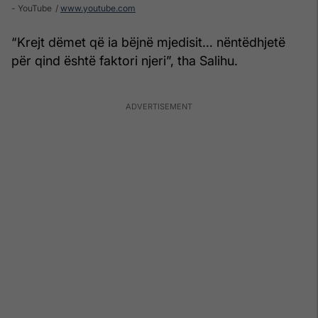
- YouTube
www.youtube.com
“Krejt dëmet që ia bëjnë mjedisit… nëntëdhjetë
për qind është faktori njeri”, tha Salihu.