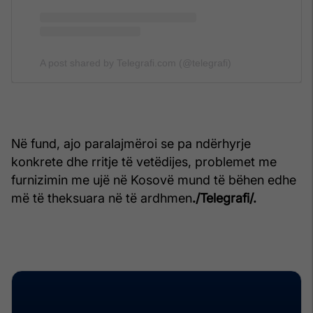
A post shared by Telegrafi.com (@telegrafi)
Në fund, ajo paralajmëroi se pa ndërhyrje
konkrete dhe rritje të vetëdijes, problemet me
furnizimin me ujë në Kosovë mund të bëhen edhe
më të theksuara në të ardhmen
./Telegrafi/.