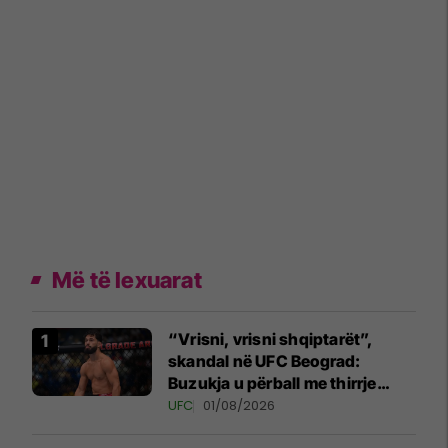
Më të lexuarat
“Vrisni, vrisni shqiptarët”,
skandal në UFC Beograd:
Buzukja u përball me thirrje
anti-shqiptare nga tribunat
UFC
01/08/2026