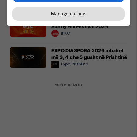
Peugot Kosova
Manage options
IPKO vazhdon partneritetin me
Sunny Hill Festival 2026
IPKO
EXPO DIASPORA 2026 mbahet
më 3, 4 dhe 5 gusht në Prishtinë
Expo Prishtina