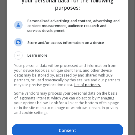
your personal data for the following
purposes:
Personalised advertising and content, advertising and
content measurement, audience research and
services development
Store and/or access information on a device
Learn more
Your personal data will be processed and information from
Promo
Reklamo këtu
your device (cookies, unique identifiers, and other device
data) may be stored by, accessed by and shared with 369
partners, or used specifically by this site. We and our partners
may use precise geolocation data.
List of partners.
Këtë herë me kartelë
gërvishtëse plotësisht digjitale
Some vendors may process your personal data on the basis
of legitimate interest, which you can object to by managing
dhe mbi 40 mijë shpërblime
your options below. Look for a link at the bottom of this page
instant!
Meridian
or in the site menu to manage or withdraw consent in privacy
and cookie settings.
Zgjidhni një nga katër modelet
Consent
tuaja të preferuara Peugeot