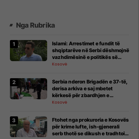
Nga Rubrika
Islami: Arrestimet e fundit të
shqiptarëve në Serbi dëshmojnë
vazhdimësinë e politikës së
Millosheviqit
Kosovë
Serbia nderon Brigadën e 37-të,
derisa arkiva e saj mbetet
kërkesë për zbardhjen e
krimeve të luftës në Kosovë
Kosovë
Ftohet nga prokuroria e Kosovës
për krime lufte, ish-gjenerali
serb thotë se dikush e tradhtoi