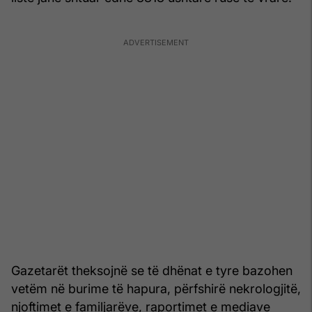
Gazetarët theksojnë se të dhënat e tyre bazohen
vetëm në burime të hapura, përfshirë nekrologjitë,
njoftimet e familjarëve, raportimet e mediave