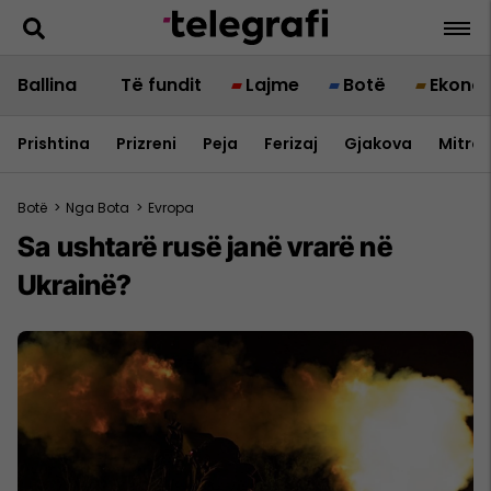
Ballina
Të fundit
Lajme
Botë
Ekono
Prishtina
Prizreni
Peja
Ferizaj
Gjakova
Mitrov
Botë
>
Nga Bota
>
Evropa
Sa ushtarë rusë janë vrarë në
Ukrainë?