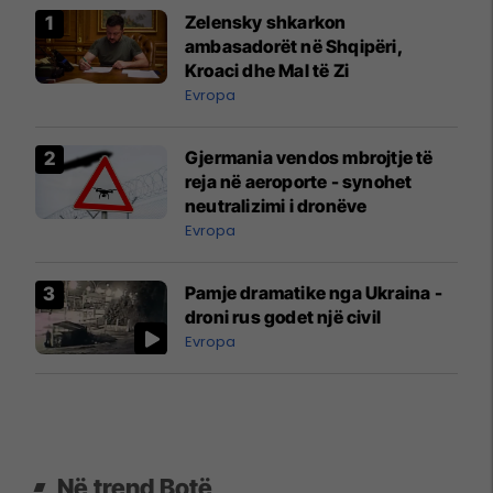
Zelensky shkarkon
ambasadorët në Shqipëri,
Kroaci dhe Mal të Zi
Evropa
Gjermania vendos mbrojtje të
reja në aeroporte - synohet
neutralizimi i dronëve
Evropa
Pamje dramatike nga Ukraina -
droni rus godet një civil
Evropa
Në trend Botë