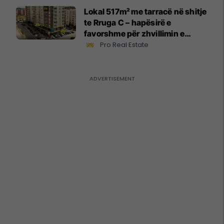
Lokal 517m² me tarracë në shitje
te Rruga C – hapësirë e
favorshme për zhvillimin e
biznesit #15796
Pro Real Estate