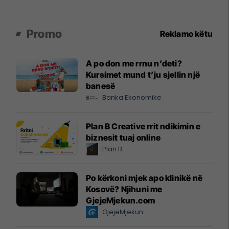
Promo
Reklamo këtu
A po don me rrnu n’deti?
Kursimet mund t’ju sjellin një
banesë
Banka Ekonomike
Plan B Creative rrit ndikimin e
biznesit tuaj online
Plan B
Po kërkoni mjek apo klinikë në
Kosovë? Njihuni me
GjejeMjekun.com
GjejeMjekun