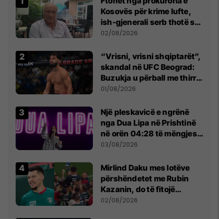
Ftohet nga prokuroria e
Kosovës për krime lufte,
ish-gjenerali serb thotë se
dikush e tradhtoi në
02/08/2026
Beograd
“Vrisni, vrisni shqiptarët”,
skandal në UFC Beograd:
Buzukja u përball me thirrje
anti-shqiptare nga
01/08/2026
tribunat
Një pleskavicë e ngrënë
nga Dua Lipa në Prishtinë
në orën 04:28 të mëngjesit
- dhe bota digjitale serbe
03/08/2026
shpall gjendjen e luftës
Mirlind Daku mes lotëve
përshëndetet me Rubin
Kazanin, do të fitojë
miliona te Spartak Moska
02/08/2026