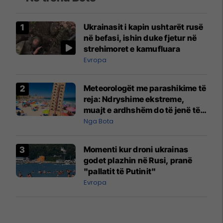
Ukrainasit i kapin ushtarët rusë
në befasi, ishin duke fjetur në
strehimoret e kamufluara
Evropa
Meteorologët me parashikime të
reja: Ndryshime ekstreme,
muajt e ardhshëm do të jenë të
pazakontë
Nga Bota
Momenti kur droni ukrainas
godet plazhin në Rusi, pranë
"pallatit të Putinit"
Evropa