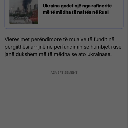
Ukraina godet një nga rafineritë
më të mëdha të naftës në Rusi
Vlerësimet perëndimore të muajve të fundit në
përgjithësi arrijnë në përfundimin se humbjet ruse
janë dukshëm më të mëdha se ato ukrainase.