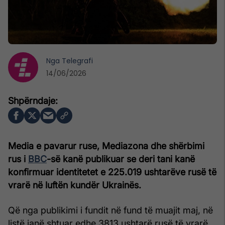
Nga
Telegrafi
14/06/2026
Media e pavarur ruse, Mediazona dhe shërbimi
rus i
BBC
-së kanë publikuar se deri tani kanë
konfirmuar identitetet e 225.019 ushtarëve rusë të
vrarë në luftën kundër Ukrainës.
Që nga publikimi i fundit në fund të muajit maj, në
listë janë shtuar edhe 3813 ushtarë rusë të vrarë.