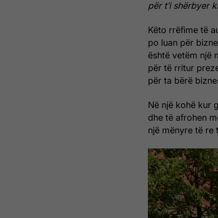
për t’i shërbyer 
Këto rrëfime të a
po luan për bizn
është vetëm një 
për të rritur pre
për ta bërë bizne
Në një kohë kur g
dhe të afrohen m
një mënyre të re 