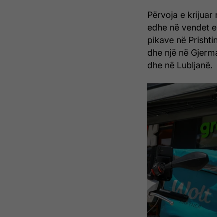
Përvoja e krijua
edhe në vendet e 
pikave në Prishti
dhe një në Gjerma
dhe në Lubljanë.