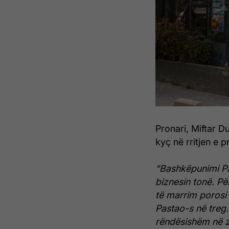
Pronari, Miftar Du
kyç në rritjen e
“Bashkëpunimi Pa
biznesin tonë. Pë
të marrim porosi 
Pastao-s në treg
rëndësishëm në z