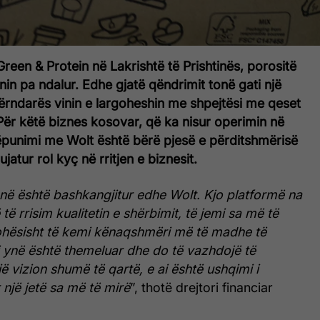
 Green & Protein në Lakrishtë të Prishtinës, porositë
inin pa ndalur. Edhe gjatë qëndrimit tonë gati një
ërndarës vinin e largoheshin me shpejtësi me qeset
 Për këtë biznes kosovar, që ka nisur operimin në
këpunimi me Wolt është bërë pjesë e përditshmërisë
jatur rol kyç në rritjen e biznesit.
onë është bashkangjitur edhe Wolt. Kjo platformë na
ë rrisim kualitetin e shërbimit, të jemi sa më të
ohësisht të kemi kënaqshmëri më të madhe të
i ynë është themeluar dhe do të vazhdojë të
ë vizion shumë të qartë, e ai është ushqimi i
një jetë sa më të mirë
”, thotë drejtori financiar