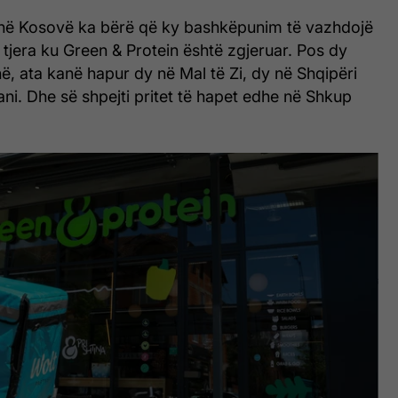
r në Kosovë ka bërë që ky bashkëpunim të vazhdojë
tjera ku Green & Protein është zgjeruar. Pos dy
në, ata kanë hapur dy në Mal të Zi, dy në Shqipëri
ni. Dhe së shpejti pritet të hapet edhe në Shkup