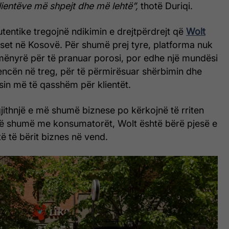
klientëve më shpejt dhe më lehtë”,
thotë Duriqi.
utentike tregojnë ndikimin e drejtpërdrejt që
Wolt
eset në Kosovë. Për shumë prej tyre, platforma nuk
mënyrë për të pranuar porosi, por edhe një mundësi
zencën në treg, për të përmirësuar shërbimin dhe
sin më të qasshëm për klientët.
jithnjë e më shumë biznese po kërkojnë të rriten
ë shumë me konsumatorët, Wolt është bërë pjesë e
të të bërit biznes në vend.