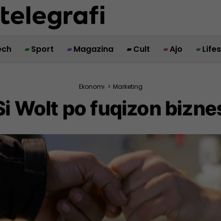
ech
Sport
Magazina
Cult
Ajo
Life
Ekonomi
>
Marketing
: Si Wolt po fuqizon bizn