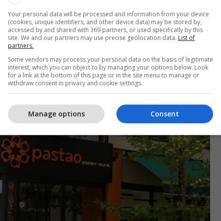
këtë partneritet si një shtyllë të rëndësishme për
Your personal data will be processed and information from your device
 pa hezitim do ta rekomandonim për çdo biznes të ri
(cookies, unique identifiers, and other device data) may be stored by,
accessed by and shared with 369 partners, or used specifically by this
illu dhe me arritë një audiencë më të gjerë
”, thotë
site. We and our partners may use precise geolocation data.
List of
partners.
Some vendors may process your personal data on the basis of legitimate
interest, which you can object to by managing your options below. Look
më të reja të zhvilluara së fundmi të Prishtinës,
for a link at the bottom of this page or in the site menu to manage or
ejza, një tjetër biznes i suksesshëm në platformën
withdraw consent in privacy and cookie settings.
o Eatery.
Manage options
Consent