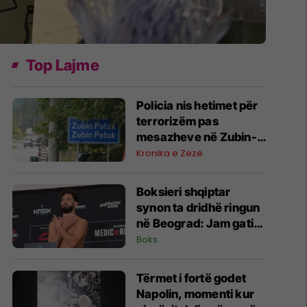
Top Lajme
Policia nis hetimet për
terrorizëm pas
mesazheve në Zubin-
Potok
Kronika e Zezë
Boksieri shqiptar
synon ta dridhë ringun
në Beograd: Jam gati,
Zoti e bekoftë
Boks
Shqipërinë
Tërmet i fortë godet
Napolin, momenti kur