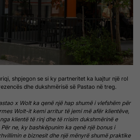
riqi, shpjegon se si ky partneritet ka luajtur një rol
 prezencës dhe dukshmërisë së Pastao në treg.
stao x Wolt ka qenë një hap shumë i vlefshëm për
rmes Wolt-it kemi arritur të jemi më afër klientëve,
nga klientë të rinj dhe të rrisim dukshmërinë e
. Për ne, ky bashkëpunim ka qenë një bonus i
hvillimin e biznesit dhe një mënyrë shumë praktike