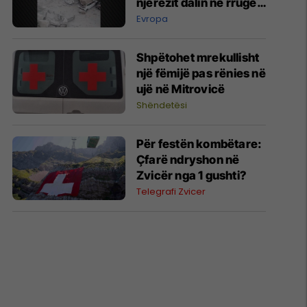
njerëzit dalin në rrugë -
dëme të shumta nga
Evropa
rrëshqitjet e dheut
Shpëtohet mrekullisht
një fëmijë pas rënies në
ujë në Mitrovicë
Shëndetësi
Për festën kombëtare:
Çfarë ndryshon në
Zvicër nga 1 gushti?
Telegrafi Zvicer