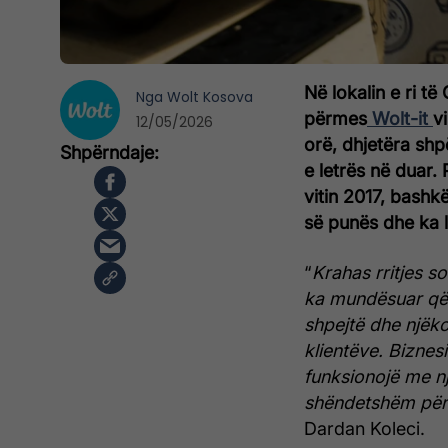
Në lokalin e ri të
Nga
Wolt Kosova
përmes
Wolt-it
v
12/05/2026
orë, dhjetëra shp
e letrës në duar.
vitin 2017, bash
së punës dhe ka lu
“
Krahas rritjes s
ka mundësuar që t
shpejtë dhe njëk
klientëve. Biznes
funksionojë me nj
shëndetshëm për 
Dardan Koleci.