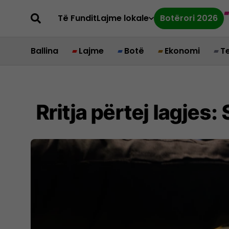
Të Fundit
Lajme lokale
Botërori 2026
Ballina
Lajme
Botë
Ekonomi
T
Rritja përtej lagjes