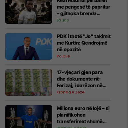
Real Madridi përballet
me pengesë të papritur
– gjithçka brenda
betejës ligjore për
La Liga
Diomanden që po
vonon marrëveshjen
PDK i thotë "Jo" takimit
me Kurtin: Qëndrojmë
në opozitë
Politikë
17-vjeçari gjen para
dhe dokumente në
Ferizaj, i dorëzon në
polici
Kronika e Zezë
Miliona euro në lojë – si
planifikohen
transferimet shumë