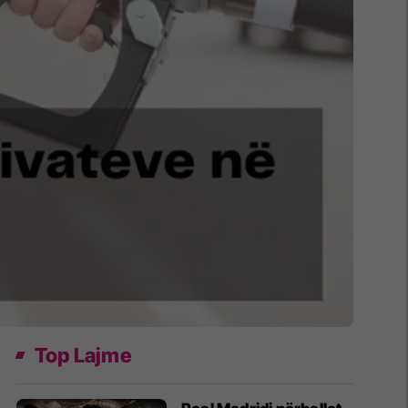
Top Lajme