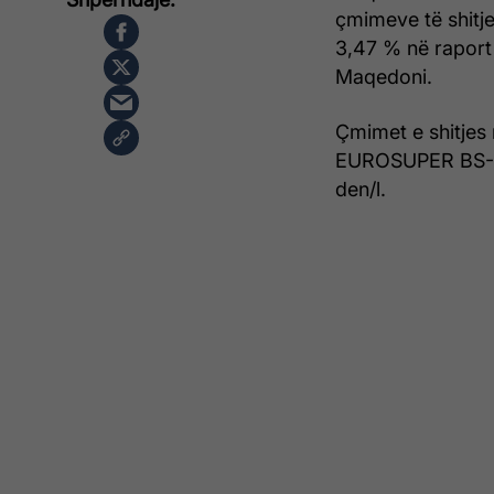
çmimeve të shitje
3,47 % në raport 
Maqedoni.
Çmimet e shitje
EUROSUPER BS-98 
den/l.