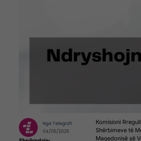
Komisioni Rregulla
Nga
Telegrafi
Shërbimeve të Me
04/05/2026
Maqedonisë së Ver