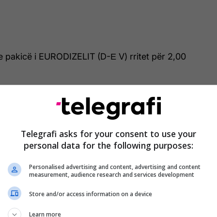
e pakicë i EURODIZELIT (D-Е V) rritet për 2,00
e pakicë i Мazutit М-1 SU rritet për 3,064 den/kg
9,720 den/kg
6, ora 00:01 çmimet maksimale të derivateve të
Telegrafi asks for your consent to use your
personal data for the following purposes:
5 do të shitet për 85,00 (denarë/litër)
Personalised advertising and content, advertising and content
measurement, audience research and services development
UROSUPER BS - 98 do të shitet për 87,00
Store and/or access information on a device
Learn more