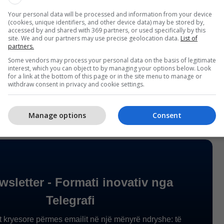
ODIZEL BS (D-E V) do të shitet për 93,50
Your personal data will be processed and information from your device
(cookies, unique identifiers, and other device data) may be stored by,
accessed by and shared with 369 partners, or used specifically by this
site. We and our partners may use precise geolocation data.
List of
partners.
tra i Lehtë 1 (EL-1) do të shitet për 98,50
Some vendors may process your personal data on the basis of legitimate
interest, which you can object to by managing your options below. Look
for a link at the bottom of this page or in the site menu to manage or
withdraw consent in privacy and cookie settings.
ë shitet për 49,720 (denarë/kilogram)./Telegrafi/
Manage options
Consent