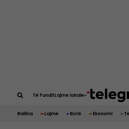
Të Fundit
Lajme lokale
Ballina
Lajme
Botë
Ekonomi
T