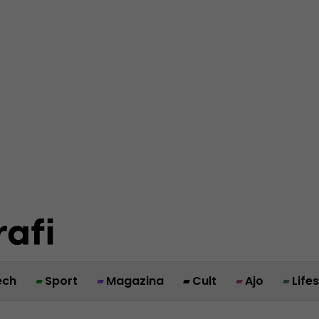
ech
Sport
Magazina
Cult
Ajo
Life