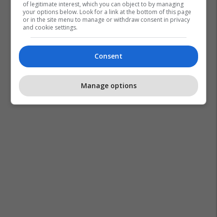
of legitimate interest, which you can object to by managing
your options below. Look for a link at the bottom of this page
or in the site menu to manage or withdraw consent in privacy
and cookie settings.
Mashtrimet Online
Policia E Kosovës
Prizren
Consent
Manage options