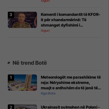
ngjashme me Banjskën
Siguri
Komenti i komandantit të KFOR-
it për xhandarmërinë: Të
shmanget dyfishimi i
përpjekjeve
Siguri
Në trend Botë
Meteorologët me parashikime të
reja: Ndryshime ekstreme,
muajt e ardhshëm do të jenë të
pazakontë
Nga Bota
Ukrainasit sulmohen në Poloni -