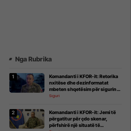
Nga Rubrika
Komandanti i KFOR-it: Retorika
nxitëse dhe dezinformatat
mbeten shqetësim për sigurinë
në Kosovë
Siguri
Komandanti i KFOR-it: Jemi të
përgatitur për çdo skenar,
përfshirë një situatë të