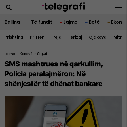
Ballina
Të fundit
Lajme
Botë
Ekono
Prishtina
Prizreni
Peja
Ferizaj
Gjakova
Mitrov
Lajme
>
Kosovë
>
Siguri
SMS mashtrues në qarkullim,
Policia paralajmëron: Në
shënjestër të dhënat bankare