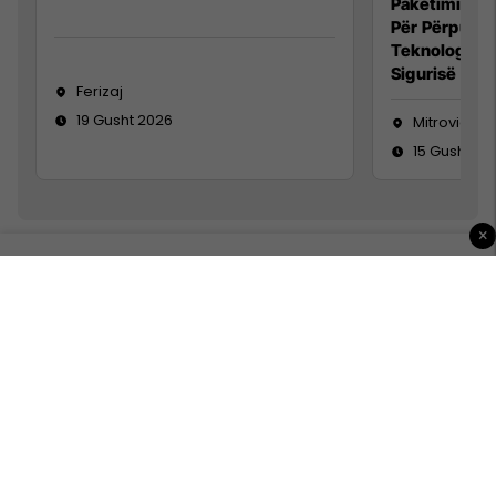
Paketimin e 
Për Përpunim
Teknolog/e 
Sigurisë së 
Ferizaj
19 Gusht 2026
Mitrovicë
15 Gusht 20
×