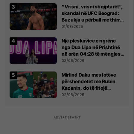
“Vrisni, vrisni shqiptarët”,
skandal në UFC Beograd:
Buzukja u përball me thirrje
anti-shqiptare nga
01/08/2026
tribunat
Një pleskavicë e ngrënë
nga Dua Lipa në Prishtinë
në orën 04:28 të mëngjesit
- dhe bota digjitale serbe
03/08/2026
shpall gjendjen e luftës
Mirlind Daku mes lotëve
përshëndetet me Rubin
Kazanin, do të fitojë
miliona te Spartak Moska
02/08/2026