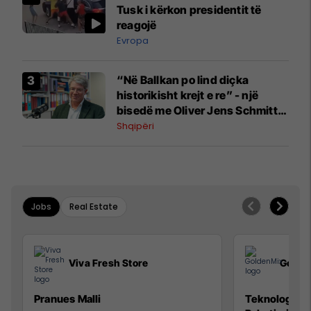
Tusk i kërkon presidentit të
reagojë
Evropa
“Në Ballkan po lind diçka
historikisht krejt e re” - një
bisedë me Oliver Jens Schmitt
mbi protestat në Shqipëri dhe të
Shqipëri
kaluarën e rajonit
Jobs
Real Estate
Viva Fresh Store
Golde
Pranues Malli
Teknolog/e p