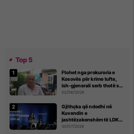
Top 5
Ftohet nga prokuroria e
Kosovës për krime lufte,
ish-gjenerali serb thotë se
dikush e tradhtoi në
02/08/2026
Beograd
Gjithçka që ndodhi në
Kuvendin e
jashtëzakonshëm të LDK-
së
30/07/2026