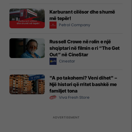
Karburant cilësor dhe shumë
më tepër!
Petrol Company
Russell Crowe në rolin e një
shqiptari në filmin e ri “The Get
Out” në CineStar
Cinestar
"A po takohemi? Veni dihet" –
Një histori që rritet bashkë me
familjet tona
Viva Fresh Store