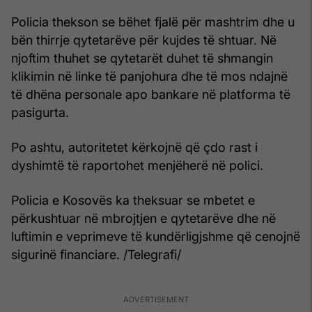
Policia thekson se bëhet fjalë për mashtrim dhe u
bën thirrje qytetarëve për kujdes të shtuar. Në
njoftim thuhet se qytetarët duhet të shmangin
klikimin në linke të panjohura dhe të mos ndajnë
të dhëna personale apo bankare në platforma të
pasigurta.
Po ashtu, autoritetet kërkojnë që çdo rast i
dyshimtë të raportohet menjëherë në polici.
Policia e Kosovës ka theksuar se mbetet e
përkushtuar në mbrojtjen e qytetarëve dhe në
luftimin e veprimeve të kundërligjshme që cenojnë
sigurinë financiare. /Telegrafi/