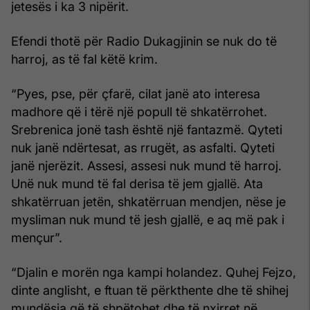
jetesës i ka 3 nipërit.
Efendi thotë për Radio Dukagjinin se nuk do të
harroj, as të fal këtë krim.
“Pyes, pse, për çfarë, cilat janë ato interesa
madhore që i tërë një popull të shkatërrohet.
Srebrenica jonë tash është një fantazmë. Qyteti
nuk janë ndërtesat, as rrugët, as asfalti. Qyteti
janë njerëzit. Assesi, assesi nuk mund të harroj.
Unë nuk mund të fal derisa të jem gjallë. Ata
shkatërruan jetën, shkatërruan mendjen, nëse je
mysliman nuk mund të jesh gjallë, e aq më pak i
mençur”.
“Djalin e morën nga kampi holandez. Quhej Fejzo,
dinte anglisht, e ftuan të përkthente dhe të shihej
mundësia që të shpëtohet dhe të nxirret në