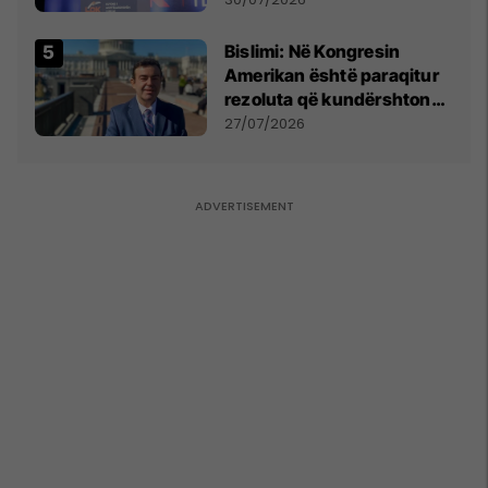
Bislimi: Në Kongresin
Amerikan është paraqitur
rezoluta që kundërshton
mbajtjen e Asamblesë
27/07/2026
Parlamentare të OSBE-së
në Beograd