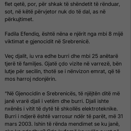
flet qetë, por, për shkak të shëndetit të rënduar,
sot, në këtë përvjetor nuk do të dal, as në
përkujtimet.
Fadila Efendiq, është nëna e njërit nga mbi 8 mijë
viktimat e gjenocidit në Srebrenicë.
Veç djalit, iu vra edhe burri dhe mbi 25 anëtarë
tjerë të familjes. Gjatë çdo vizite në varrezë, bën
lutje për secilin, thotë se i nënvizon emrat, që të
mos harroj ndonjërin.
“Në Gjenocidin e Srebrenicës, të njëjtën ditë më
janë vrarë djali i vetëm dhe burri. Djali ishte
nxënës i vitit të dytë të shkollës elektroteknike.
Burri i ndjerë është varrosur ndër të parët, më 31
mars 2003. Ishin të rënda mendimet se ku janë,