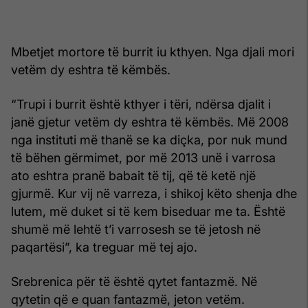
Mbetjet mortore të burrit iu kthyen. Nga djali mori
vetëm dy eshtra të këmbës.
“Trupi i burrit është kthyer i tëri, ndërsa djalit i
janë gjetur vetëm dy eshtra të këmbës. Më 2008
nga instituti më thanë se ka diçka, por nuk mund
të bëhen gërmimet, por më 2013 unë i varrosa
ato eshtra pranë babait të tij, që të ketë një
gjurmë. Kur vij në varreza, i shikoj këto shenja dhe
lutem, më duket si të kem biseduar me ta. Është
shumë më lehtë t’i varrosesh se të jetosh në
paqartësi”, ka treguar më tej ajo.
Srebrenica për të është qytet fantazmë. Në
qytetin që e quan fantazmë, jeton vetëm.