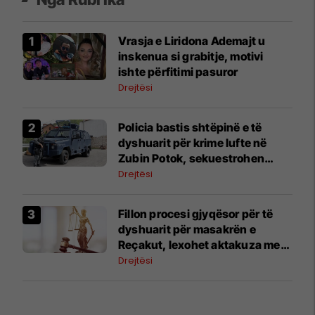
Vrasja e Liridona Ademajt u
inskenua si grabitje, motivi
ishte përfitimi pasuror
Drejtësi
Policia bastis shtëpinë e të
dyshuarit për krime lufte në
Zubin Potok, sekuestrohen
prova
Drejtësi
Fillon procesi gjyqësor për të
dyshuarit për masakrën e
Reçakut, lexohet aktakuza me
të akuzuarit në mungesë
Drejtësi