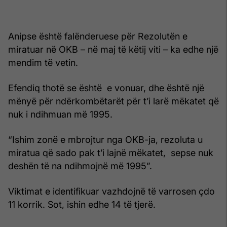
Anipse është falënderuese për Rezolutën e
miratuar në OKB – në maj të këtij viti – ka edhe një
mendim të vetin.
Efendiq thotë se është e vonuar, dhe është një
mënyë për ndërkombëtarët për t’i larë mëkatet që
nuk i ndihmuan më 1995.
“Ishim zonë e mbrojtur nga OKB-ja, rezoluta u
miratua që sado pak t’i lajnë mëkatet, sepse nuk
deshën të na ndihmojnë më 1995”.
Viktimat e identifikuar vazhdojnë të varrosen çdo
11 korrik. Sot, ishin edhe 14 të tjerë.