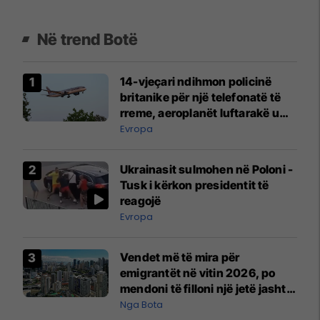
Në trend Botë
14-vjeçari ndihmon policinë
britanike për një telefonatë të
rreme, aeroplanët luftarakë u
ngritën në ajër për të
Evropa
interceptuar fluturaken e Qatar
Airways që po shkonte drejt
Ukrainasit sulmohen në Poloni -
Mançesterit
Tusk i kërkon presidentit të
reagojë
Evropa
Vendet më të mira për
emigrantët në vitin 2026, po
mendoni të filloni një jetë jashtë
vendit?
Nga Bota