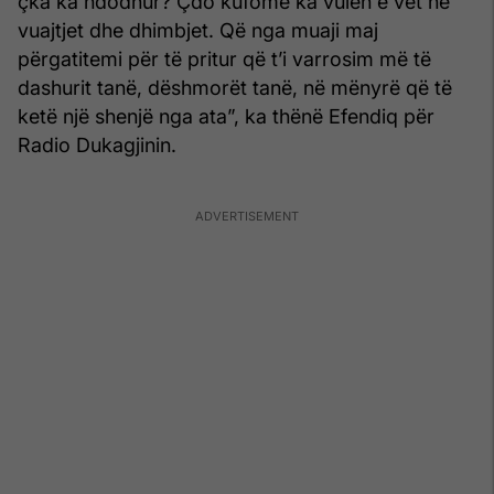
çka ka ndodhur? Çdo kufomë ka vulën e vet në
vuajtjet dhe dhimbjet. Që nga muaji maj
përgatitemi për të pritur që t’i varrosim më të
dashurit tanë, dëshmorët tanë, në mënyrë që të
ketë një shenjë nga ata”, ka thënë Efendiq për
Radio Dukagjinin.