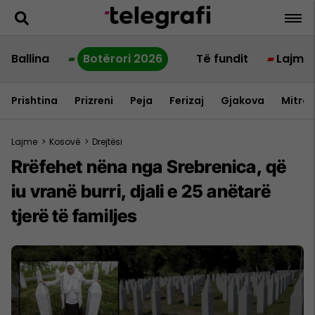
Ballina
Botërori 2026
Të fundit
Lajme
Prishtina
Prizreni
Peja
Ferizaj
Gjakova
Mitrov
Lajme
>
Kosovë
>
Drejtësi
Rrëfehet nëna nga Srebrenica, që
iu vranë burri, djali e 25 anëtarë
tjerë të familjes