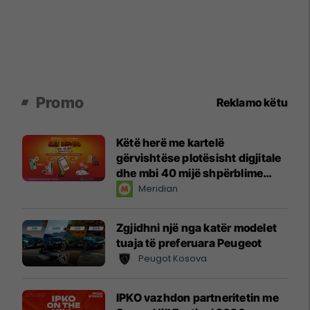
Promo
Reklamo këtu
Këtë herë me kartelë
gërvishtëse plotësisht digjitale
dhe mbi 40 mijë shpërblime
instant!
Meridian
Zgjidhni një nga katër modelet
tuaja të preferuara Peugeot
Peugot Kosova
IPKO vazhdon partneritetin me