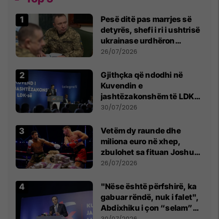
Pesë ditë pas marrjes së
detyrës, shefi i ri i ushtrisë
ukrainase urdhëron
kontroll të madh
26/07/2026
Gjithçka që ndodhi në
Kuvendin e
jashtëzakonshëm të LDK-
së
30/07/2026
Vetëm dy raunde dhe
miliona euro në xhep,
zbulohet sa fituan Joshua
e Prenga
26/07/2026
"Nëse është përfshirë, ka
gabuar rëndë, nuk i falet",
Abdixhiku i çon “selam”
Përparim Ramës
30/07/2026