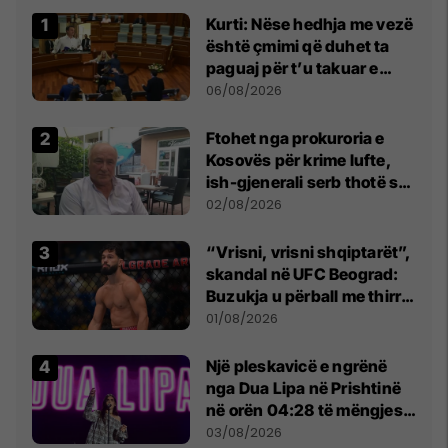
Kurti: Nëse hedhja me vezë
është çmimi që duhet ta
paguaj për t’u takuar e
bashkëbiseduar jam i
06/08/2026
lumtur ta bëj këtë
Ftohet nga prokuroria e
Kosovës për krime lufte,
ish-gjenerali serb thotë se
dikush e tradhtoi në
02/08/2026
Beograd
“Vrisni, vrisni shqiptarët”,
skandal në UFC Beograd:
Buzukja u përball me thirrje
anti-shqiptare nga
01/08/2026
tribunat
Një pleskavicë e ngrënë
nga Dua Lipa në Prishtinë
në orën 04:28 të mëngjesit
- dhe bota digjitale serbe
03/08/2026