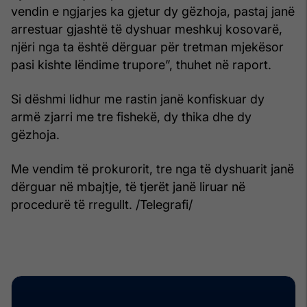
vendin e ngjarjes ka gjetur dy gëzhoja, pastaj janë
arrestuar gjashtë të dyshuar meshkuj kosovarë,
njëri nga ta është dërguar për tretman mjekësor
pasi kishte lëndime trupore”, thuhet në raport.
Si dëshmi lidhur me rastin janë konfiskuar dy
armë zjarri me tre fishekë, dy thika dhe dy
gëzhoja.
Me vendim të prokurorit, tre nga të dyshuarit janë
dërguar në mbajtje, të tjerët janë liruar në
procedurë të rregullt. /Telegrafi/