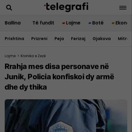
Ballina
Të fundit
Lajme
Botë
Ekono
Prishtina
Prizreni
Peja
Ferizaj
Gjakova
Mitrov
Lajme
>
Kronika e Zezë
Rrahja mes disa personave në
Junik, Policia konfiskoi dy armë
dhe dy thika