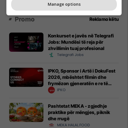
Manage options
Promo
Reklamo këtu
Konkurset e javës në Telegrafi
Jobs: Mundësi të reja për
zhvillimin tuaj profesional
Telegrafi Jobs
IPKO, Sponsor i Artë i DokuFest
2026, mbështet filmin dhe
frymëzon gjeneratën e re të
krijuesve
IPKO
Pashtetat MEKA - zgjedhje
praktike për mëngjes, piknik
dhe rrugë
MEKA HALAL FOOD