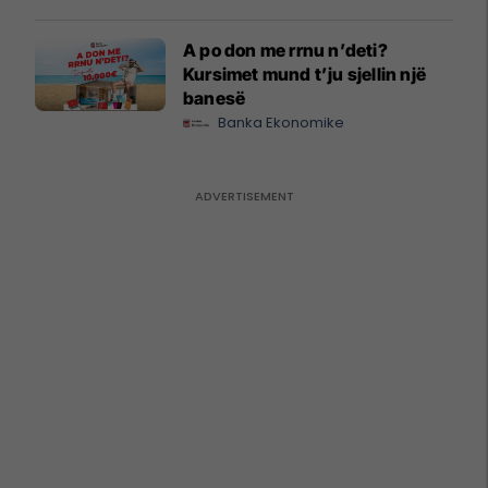
A po don me rrnu n’deti?
Kursimet mund t’ju sjellin një
banesë
Banka Ekonomike