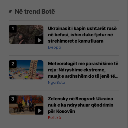
Në trend Botë
Ukrainasit i kapin ushtarët rusë
në befasi, ishin duke fjetur në
strehimoret e kamufluara
Evropa
Meteorologët me parashikime të
reja: Ndryshime ekstreme,
muajt e ardhshëm do të jenë të
pazakontë
Nga Bota
Zelensky në Beograd: Ukraina
nuk e ka ndryshuar qëndrimin
për Kosovën
Politikë