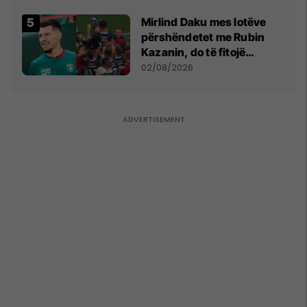
shpall gjendjen e luftës
Mirlind Daku mes lotëve
përshëndetet me Rubin
Kazanin, do të fitojë
miliona te Spartak Moska
02/08/2026