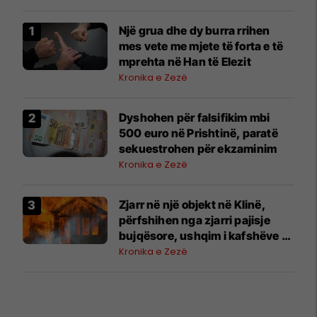
Një grua dhe dy burra rrihen
mes vete me mjete të forta e të
mprehta në Han të Elezit
Kronika e Zezë
Dyshohen për falsifikim mbi
500 euro në Prishtinë, paratë
sekuestrohen për ekzaminim
Kronika e Zezë
Zjarr në një objekt në Klinë,
përfshihen nga zjarri pajisje
bujqësore, ushqim i kafshëve –
Policia jep detaje
Kronika e Zezë