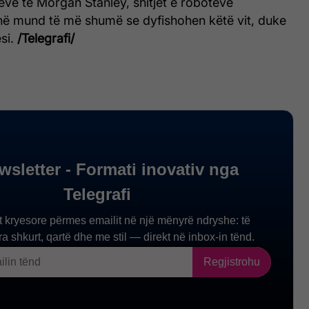
ve të Morgan Stanley, shitjet e robotëve
ë mund të më shumë se dyfishohen këtë vit, duke
ësi.
/Telegrafi/