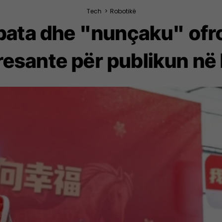
Tech
>
Robotikë
ata dhe "nunçaku" ofro
resante për publikun në