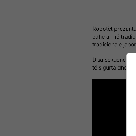
Robotët prezantu
edhe armë tradici
tradicionale japo
Disa sekuenca përf
të sigurta dhe rën