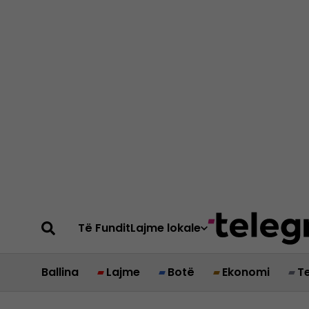
Të Fundit
Lajme lokale
Ballina
Lajme
Botë
Ekonomi
T