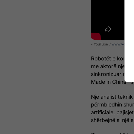
- YouTube
www.youtub
Robotët e kompan
me aktorë njerëz,
sinkronizuar me 
Made in China” (
Një analist tekn
përmbledhin shum
artificiale, pajis
shërbejnë si një 