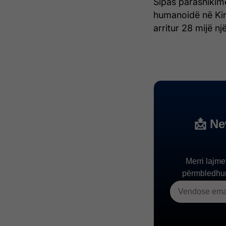
Sipas parashikime
humanoidë në Kin
arritur 28 mijë nj