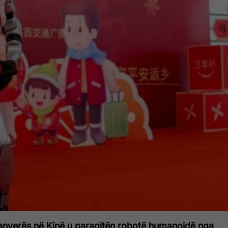
pranverës në Kinë u paraqitën robotë humanoidë nga