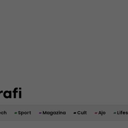
ech
Sport
Magazina
Cult
Ajo
Life