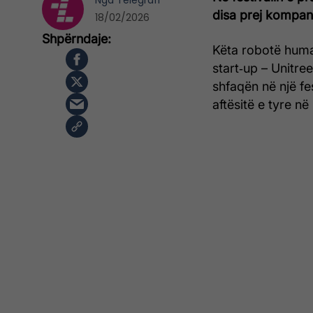
Nga
Telegrafi
disa prej kompani
18/02/2026
Këta robotë huma
start‑up – Unitre
shfaqën në një f
aftësitë e tyre në 