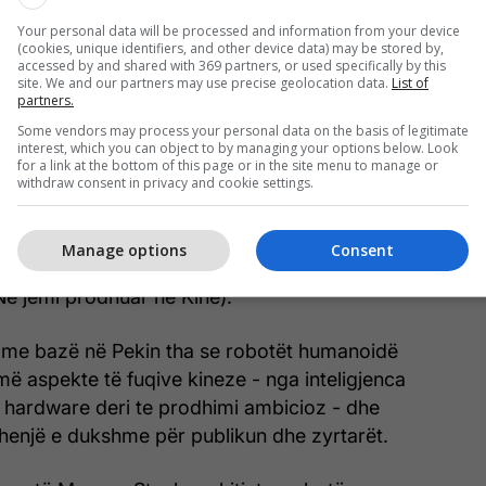
Your personal data will be processed and information from your device
(cookies, unique identifiers, and other device data) may be stored by,
accessed by and shared with 369 partners, or used specifically by this
site. We and our partners may use precise geolocation data.
List of
partners.
Some vendors may process your personal data on the basis of legitimate
interest, which you can object to by managing your options below. Look
e.com
for a link at the bottom of this page or in the site menu to manage or
withdraw consent in privacy and cookie settings.
isë Noetix interpretonin një skeç komik së bashku
 ndërsa ata të MagicLab realizuan një valle të
Manage options
Consent
artistë njerëzorë, shoqëruar me këngën “We Are
Ne jemi prodhuar në Kinë).
ik me bazë në Pekin tha se robotët humanoidë
ë aspekte të fuqive kineze - nga inteligjenca
jet hardware deri te prodhimi ambicioz - dhe
shenjë e dukshme për publikun dhe zyrtarët.