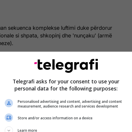
an sekuenca komplekse luftimi duke përdorur
onale si shpata, shkopinj dhe 'nunçaku' (armë
neze).
shinin imitime të teknikave të “boksit”, lëvizje jo
ie të kontrolluara.
Telegrafi asks for your consent to use your
personal data for the following purposes:
Personalised advertising and content, advertising and content
measurement, audience research and services development
Store and/or access information on a device
Learn more