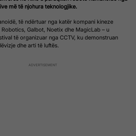
ve më të njohura teknologjike.
noidë, të ndërtuar nga katër kompani kineze
e Robotics, Galbot, Noetix dhe MagicLab – u
estival të organizuar nga CCTV, ku demonstruan
lëvizje dhe arti të luftës.