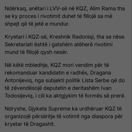
Ndërkaq, anëtari i LVV-së në KQZ, Alim Rama tha
se ky proces i rivotimit duhet të fillojë sa më
shpejt që të jetë e mundur.
Kryetari i KQZ-së, Kreshnik Radoniqi, tha se nëse
Sekretariati është i gatshëm atëherë rivotimi
mund të fillojë qysh nesër.
Në këtë mbledhje, KQZ mori vendim për të
rekomanduar kandidatin e radhës, Dragana
Antonijeviq, nga subjekti politik Lista Serbe që do
të zëvendësojë deputetin e deritashëm Ivan
Todosijeviq, i cili ka aktgjykim të formës së prerë.
Ndryshe, Gjykata Supreme ka urdhëruar KQZ të
organizojë përsëritje të votimit nga diaspora për
kryetar të Dragashit.