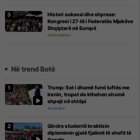
Histori suksesi dhe shprese:
Kongresi i 27‑të i Federatës Mjekëve
Shqiptarë në Europë
Shëndetësi
Në trend Botë
Trump: Sot i dhamë fund luftës me
Iranin, trupat do kthehen shumë
shpejt në shtëpi
Amerika
Qindra studentë braktisin
diplomimin gjatë fjalimit të shefit të
Google