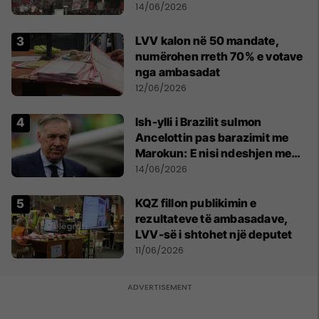
kryeqytet
14/06/2026
LVV kalon në 50 mandate,
numërohen rreth 70% e votave
nga ambasadat
12/06/2026
Ish-ylli i Brazilit sulmon
Ancelottin pas barazimit me
Marokun: E nisi ndeshjen me
formacionin e gabuar
14/06/2026
KQZ fillon publikimin e
rezultateve të ambasadave,
LVV-së i shtohet një deputet
11/06/2026