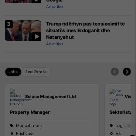
Amerika
Trump ndërhyn pas tensionimit të
situatës mes Erdoganit dhe
Netanyahut
Amerika
Jobs
Real Estate
Solace Management Ltd
Viva 
Property Manager
Sektorist/e
Menaxhment
Logjistikë
Prishtinë
Viti