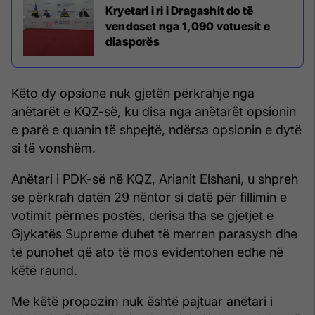
Kryetari i ri i Dragashit do të
vendoset nga 1,090 votuesit e
diasporës
Këto dy opsione nuk gjetën përkrahje nga
anëtarët e KQZ-së, ku disa nga anëtarët opsionin
e parë e quanin të shpejtë, ndërsa opsionin e dytë
si të vonshëm.
Anëtari i PDK-së në KQZ, Arianit Elshani, u shpreh
se përkrah datën 29 nëntor si datë për fillimin e
votimit përmes postës, derisa tha se gjetjet e
Gjykatës Supreme duhet të merren parasysh dhe
të punohet që ato të mos evidentohen edhe në
këtë raund.
Me këtë propozim nuk është pajtuar anëtari i