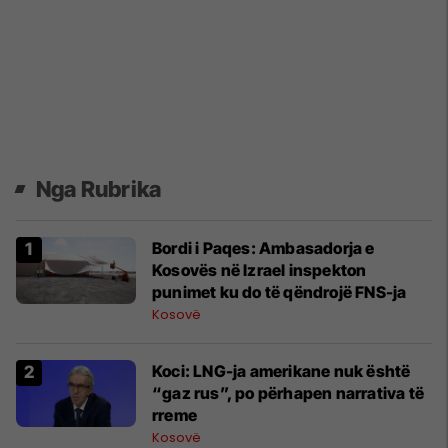
Nga Rubrika
Bordi i Paqes: Ambasadorja e
Kosovës në Izrael inspekton
punimet ku do të qëndrojë FNS-ja
Kosovë
Koci: LNG-ja amerikane nuk është
“gaz rus”, po përhapen narrativa të
rreme
Kosovë