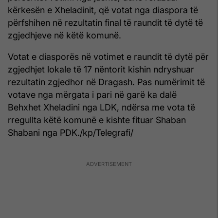
kërkesën e Xheladinit, që votat nga diaspora të
përfshihen në rezultatin final të raundit të dytë të
zgjedhjeve në këtë komunë.
Votat e diasporës në votimet e raundit të dytë për
zgjedhjet lokale të 17 nëntorit kishin ndryshuar
rezultatin zgjedhor në Dragash. Pas numërimit të
votave nga mërgata i pari në garë ka dalë
Behxhet Xheladini nga LDK, ndërsa me vota të
rregullta këtë komunë e kishte fituar Shaban
Shabani nga PDK./kp/Telegrafi/