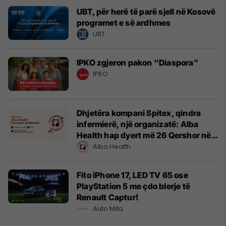
UBT, për herë të parë sjell në Kosovë
programet e së ardhmes
UBT
IPKO zgjeron pakon “Diaspora”
IPKO
Dhjetëra kompani Spitex, qindra
infermierë, një organizatë: Alba
Health hap dyert më 26 Qershor në
Cyrih
Alba Health
Fito iPhone 17, LED TV 65 ose
PlayStation 5 me çdo blerje të
Renault Captur!
Auto Mita