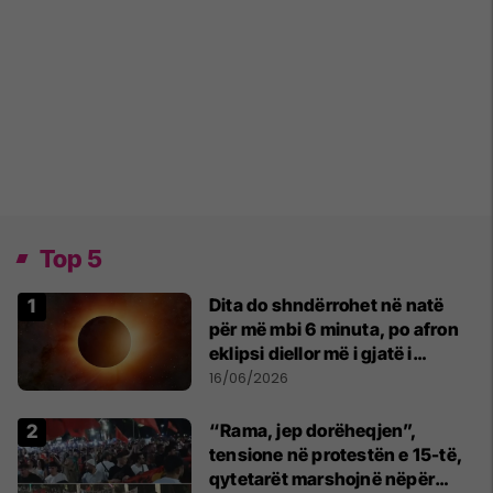
Top 5
Dita do shndërrohet në natë
për më mbi 6 minuta, po afron
eklipsi diellor më i gjatë i
shekullit të 21-të
16/06/2026
“Rama, jep dorëheqjen”,
tensione në protestën e 15-të,
qytetarët marshojnë nëpër