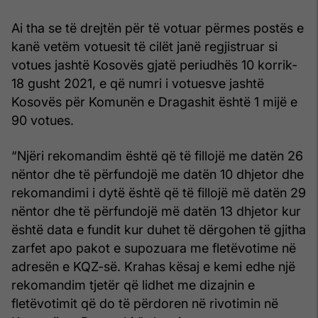
Ai tha se të drejtën për të votuar përmes postës e
kanë vetëm votuesit të cilët janë regjistruar si
votues jashtë Kosovës gjatë periudhës 10 korrik-
18 gusht 2021, e që numri i votuesve jashtë
Kosovës për Komunën e Dragashit është 1 mijë e
90 votues.
“Njëri rekomandim është që të fillojë me datën 26
nëntor dhe të përfundojë me datën 10 dhjetor dhe
rekomandimi i dytë është që të fillojë më datën 29
nëntor dhe të përfundojë më datën 13 dhjetor kur
është data e fundit kur duhet të dërgohen të gjitha
zarfet apo pakot e supozuara me fletëvotime në
adresën e KQZ-së. Krahas kësaj e kemi edhe një
rekomandim tjetër që lidhet me dizajnin e
fletëvotimit që do të përdoren në rivotimin në