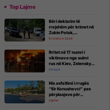
Top Lajme
​Bëri deklarim të
rrejshëm për krimet në
Zubin Potok,
“dëshmitari” nga
Kronika e Zezë
Zupçi ndalet 48 orë
Rritet në 17 numri i
viktimave nga sulmi
rus në Kiev, Zelensky
kërkon më shumë
Evropa
mbrojtje ajrore
Nis asfaltimi i rrugës
“Ilir Konushevci” pas
përplasjeve për
ngushtimin e saj
Lajme