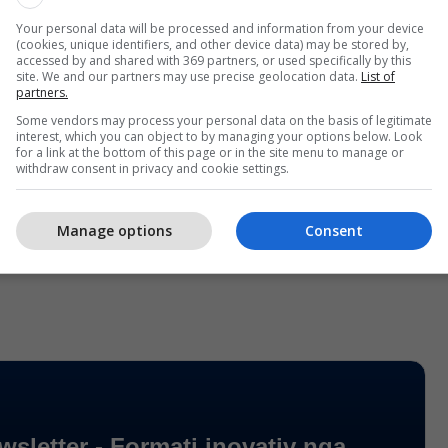
Your personal data will be processed and information from your device
(cookies, unique identifiers, and other device data) may be stored by,
ëve të fundit u regjistruan rreth gjashtë viktima,
accessed by and shared with 369 partners, or used specifically by this
site. We and our partners may use precise geolocation data.
List of
ën e mërkurë kur u konfirmuan shtatë të vdekur.
partners.
Some vendors may process your personal data on the basis of legitimate
o përballen me rritje të rasteve parashihen të jenë
interest, which you can object to by managing your options below. Look
for a link at the bottom of this page or in the site menu to manage or
a dhe Lacio.
withdraw consent in privacy and cookie settings.
shte dikur epiqendra e coronavirusit në Evropë,
ërballet sërish me ‘ringjallje’ të rasteve.
Manage options
Consent