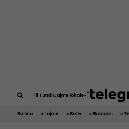
Të Fundit
Lajme lokale
Ballina
Lajme
Botë
Ekonomi
T