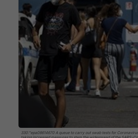
330:"epa08614670 A queue to carry out swab tests for Coronavirus (
taking increased measures to stem the widespread of the SARS-