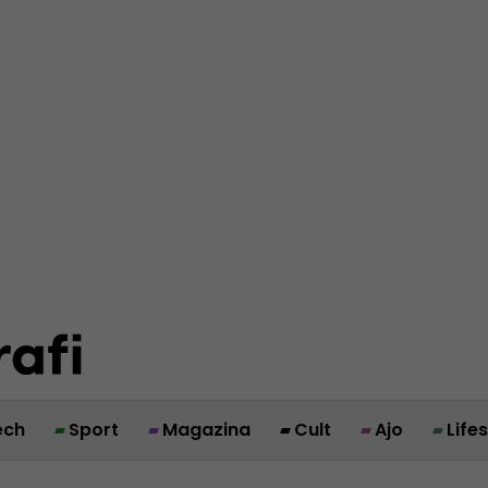
ech
Sport
Magazina
Cult
Ajo
Life