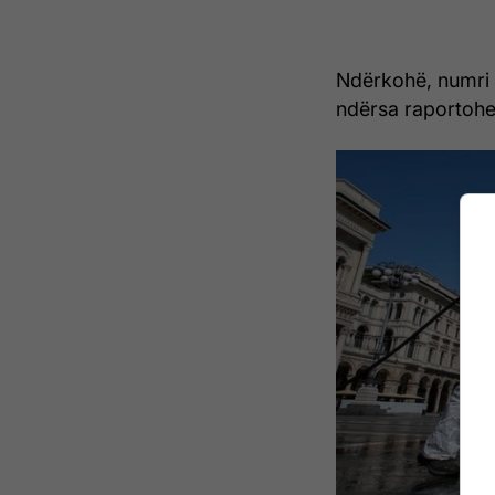
Ndërkohë, numri i 
ndërsa raportohet