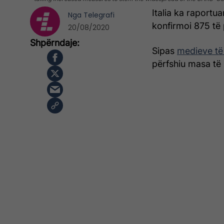
Italia ka raportu
Nga
Telegrafi
konfirmoi 875 të 
20/08/2020
Sipas
medieve të
përfshiu masa të 