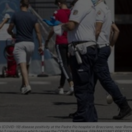
COVID-19) disease positivity at the Padre Pio hospital in Bracciano, near Rome
CoV-2 coronavirus which causes the COVID-19 disease. EPA/MASSIMO PERCOSS