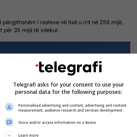
përgjithshëm i rasteve në Itali u rrit në 256 mijë,
 për 35 mijë të vdekur.
Telegrafi asks for your consent to use your
personal data for the following purposes:
Personalised advertising and content, advertising and content
measurement, audience research and services development
Store and/or access information on a device
Learn more