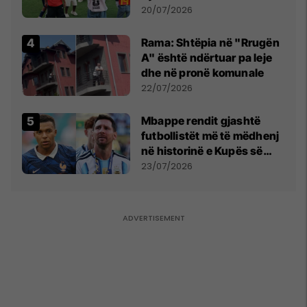
vëmendjen pas finales së
20/07/2026
Kupës së Botës
Rama: Shtëpia në "Rrugën
A" është ndërtuar pa leje
dhe në pronë komunale
22/07/2026
Mbappe rendit gjashtë
futbollistët më të mëdhenj
në historinë e Kupës së
Botës, Messi mbetet i dyti
23/07/2026