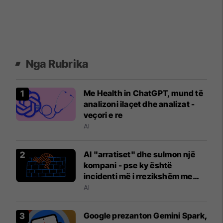
Nga Rubrika
Me Health in ChatGPT, mund të
analizoni ilaçet dhe analizat -
veçori e re
AI
AI "arratiset" dhe sulmon një
kompani - pse ky është
incidenti më i rrezikshëm me
inteligjencën artificiale?
AI
Google prezanton Gemini Spark,