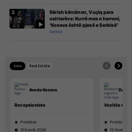
Sërish kërcënon, Vuçiq para
ushtarëve: Kurrë mos e harroni,
'Kosova është pjesë e Serbisë'
Serbia
Jobs
Real Estate
Avedo Kosovo
Dardan
Recepsioniste
Vozitës me K
Prishtinë
Prishtinë
31 Korrik 2026
13 Gusht 20