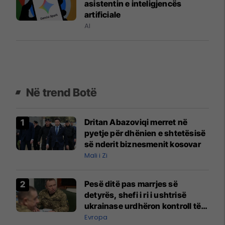
asistentin e inteligjencës
artificiale
AI
Në trend Botë
Dritan Abazoviqi merret në
pyetje për dhënien e shtetësisë
së nderit biznesmenit kosovar
Mali i Zi
Pesë ditë pas marrjes së
detyrës, shefi i ri i ushtrisë
ukrainase urdhëron kontroll të
madh
Evropa