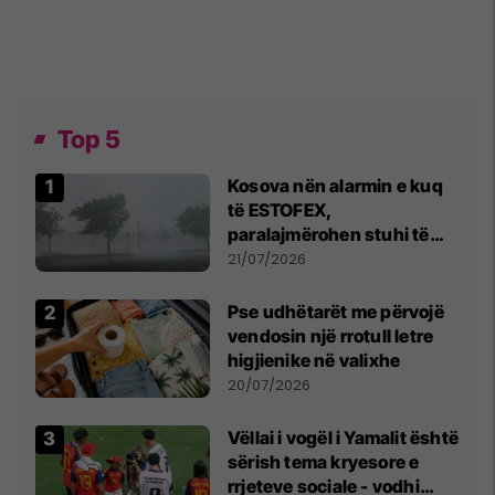
Top 5
Kosova nën alarmin e kuq
të ESTOFEX,
paralajmërohen stuhi të
fuqishme me breshër dhe
21/07/2026
erëra të forta
Pse udhëtarët me përvojë
vendosin një rrotull letre
higjienike në valixhe
20/07/2026
Vëllai i vogël i Yamalit është
sërish tema kryesore e
rrjeteve sociale - vodhi