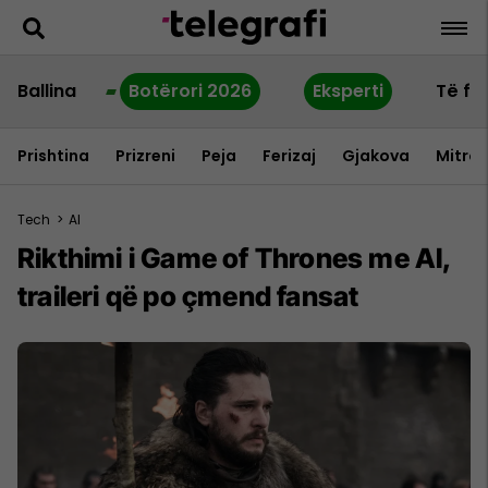
Ballina
Botërori 2026
Eksperti
Të fu
Prishtina
Prizreni
Peja
Ferizaj
Gjakova
Mitrov
Tech
>
AI
Rikthimi i Game of Thrones me AI,
traileri që po çmend fansat