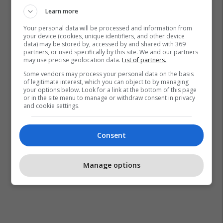
Learn more
Inteligjenca Artificiale
Game Of Thrones
Your personal data will be processed and information from
your device (cookies, unique identifiers, and other device
data) may be stored by, accessed by and shared with 369
partners, or used specifically by this site. We and our partners
may use precise geolocation data.
List of partners.
Some vendors may process your personal data on the basis
of legitimate interest, which you can object to by managing
your options below. Look for a link at the bottom of this page
or in the site menu to manage or withdraw consent in privacy
and cookie settings.
Consent
Manage options