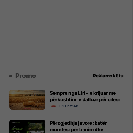
Promo
Reklamo këtu
Sempre nga Liri – e krijuar me
përkushtim, e dalluar për cilësi
Liri Prizren
Përzgjedhja javore: katër
mundësi për banim dhe