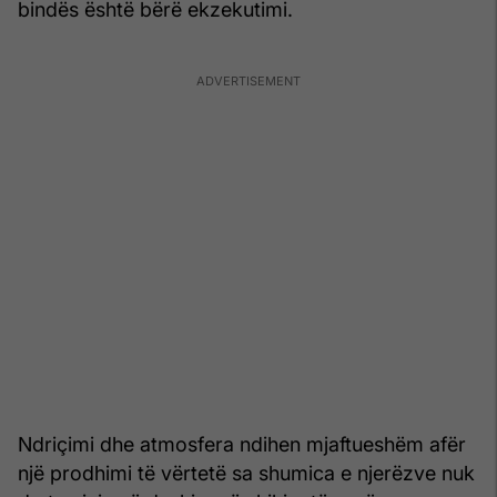
bindës është bërë ekzekutimi.
Ndriçimi dhe atmosfera ndihen mjaftueshëm afër
një prodhimi të vërtetë sa shumica e njerëzve nuk