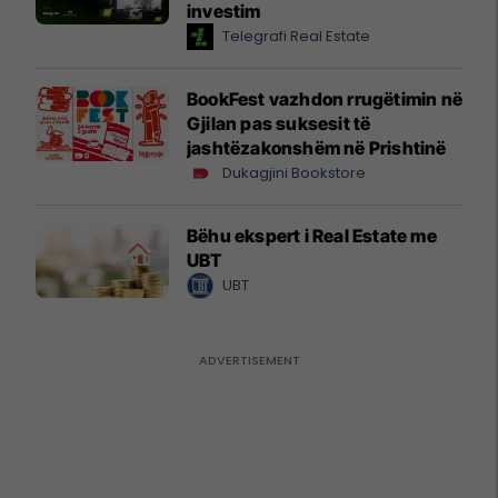
investim
Telegrafi Real Estate
BookFest vazhdon rrugëtimin në
Gjilan pas suksesit të
jashtëzakonshëm në Prishtinë
Dukagjini Bookstore
Bëhu ekspert i Real Estate me
UBT
UBT