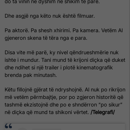
do ta vinin në dyshim në shikim të parë.
Dhe asgjë nga këto nuk është filmuar.
Pa aktorë. Pa shesh xhirimi. Pa kamera. Vetëm Al
gjeneron skena të tëra nga e para.
Disa vite më parë, ky nivel qëndrueshmërie nuk
ishte i mundur. Tani mund të krijoni diçka që duket
dhe ndihet si një trailer i plotë kinematografik
brenda pak minutash.
Këtu fillojnë gjërat të ndryshojnë. Al nuk po rikrijon
më vetëm përmbajtje, por po zgjeron historitë që
tashmë ekzistojnë dhe po e shndërron “po sikur”
në diçka që mund ta shikoni vërtet.
/Telegrafi/