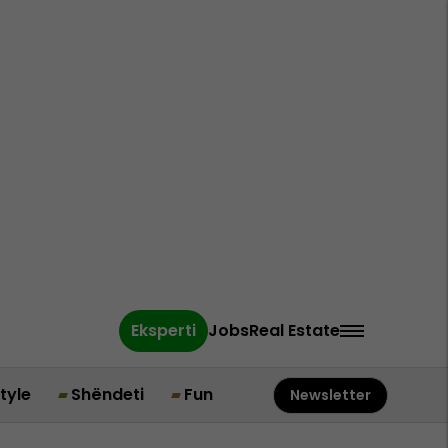
Eksperti
Jobs
Real Estate
style
Shëndeti
Fun
Newsletter