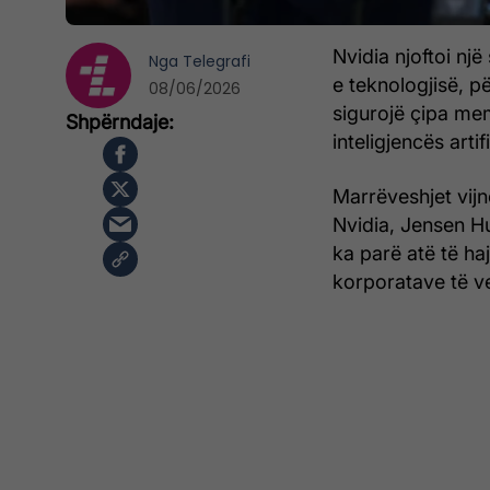
Nvidia njoftoi nj
Nga
Telegrafi
e teknologjisë, p
08/06/2026
sigurojë çipa mem
inteligjencës artif
Marrëveshjet vijnë
Nvidia, Jensen Hu
ka parë atë të ha
korporatave të ve