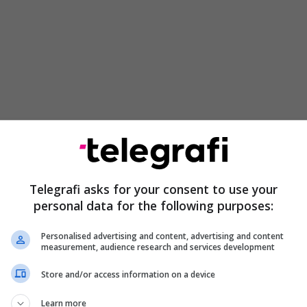
ët e saj, të cilët përfshinin gjithashtu SK Telecom
n Doosan Group, nuk e zbuluan vlerën e
Telegrafi asks for your consent to use your
personal data for the following purposes:
erati i dytë më i madh familjar i Koresë së Jugut,
j SK Hynix dhe SK Telecom kishin rënë dakord për
Personalised advertising and content, advertising and content
vidia-n.
measurement, audience research and services development
Store and/or access information on a device
e të memories SK Hynix nënshkroi një partneritet
ologjik që do ta shohë atë të angazhohet për të
Learn more