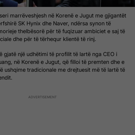
ë seri marrëveshjesh në Korenë e Jugut me gjigantët
ërfshirë SK Hynix dhe Naver, ndërsa synon të
orieje thelbësorë për të fuqizuar ambiciet e saj të
iciale dhe për të tërhequr klientë të rinj.
 gjatë një udhëtimi të profilit të lartë nga CEO i
ang, në Korenë e Jugut, që filloi të premten dhe e
jë ushqime tradicionale me drejtuesit më të lartë të
ndit.