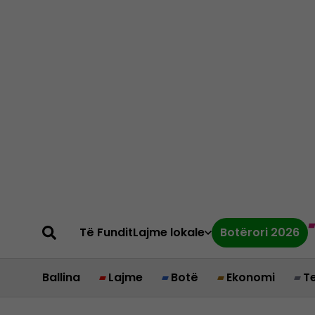
Të Fundit
Lajme lokale
Botërori 2026
Ballina
Lajme
Botë
Ekonomi
T