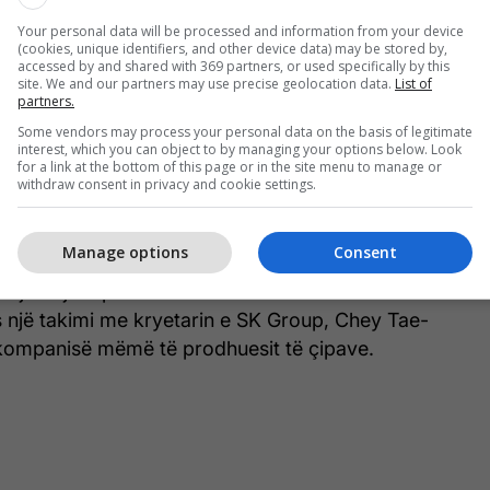
ë përparuara memorieje për qendrat globale të të
Your personal data will be processed and information from your device
, tha SK Group.
(cookies, unique identifiers, and other device data) may be stored by,
accessed by and shared with 369 partners, or used specifically by this
site. We and our partners may use precise geolocation data.
List of
ia thanë se marrëveshja, e cila vjen ndërsa
partners.
ve të memories janë përpjekur të përballojnë
Some vendors may process your personal data on the basis of legitimate
interest, which you can object to by managing your options below. Look
mundësonte që furnizimi të mbajë ritmin me planet e
for a link at the bottom of this page or in the site menu to manage or
t janë zgjeruar në robotikë, kompjuterë personalë
withdraw consent in privacy and cookie settings.
erë IA.
Manage options
Consent
ë partneri më i madh i memories i Nvidia-s. SK
ojë të jetë partneri më i madh i memories i Nvidia-
s një takimi me kryetarin e SK Group, Chey Tae-
 kompanisë mëmë të prodhuesit të çipave.