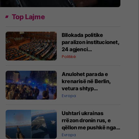
Top Lajme
Bllokada politike
paralizon institucionet,
24 agjenci
funksionojnë me
Politikë
mandate të skaduara
ose jo të plota
Anulohet parada e
krenarisë në Berlin,
vetura shtyp
pjesëmarrësit –
Evropa
raportohet për të
lënduar
Ushtari ukrainas
rrëzon dronin rus, e
qëllon me pushkë nga
kabina e aeroplanit
Evropa