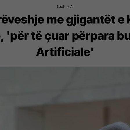
Tech
>
AI
rëveshje me gjigantët e
 'për të çuar përpara b
Artificiale'