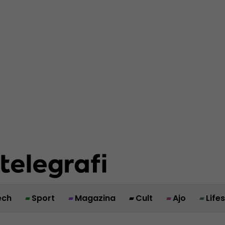
ech
Sport
Magazina
Cult
Ajo
Life