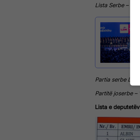
Lista Serbe – 9 
Partia serbe LDM
Partitë joserbe –
Lista e deputetë