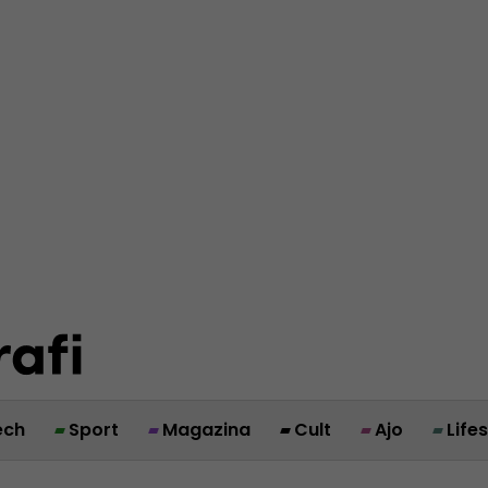
ech
Sport
Magazina
Cult
Ajo
Life