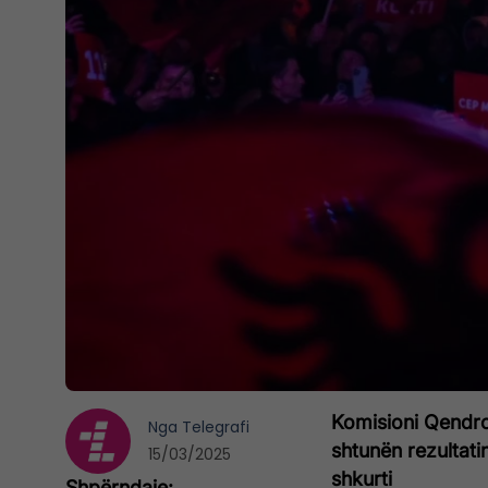
Komisioni Qendro
Nga
Telegrafi
shtunën rezultati
15/03/2025
shkurti