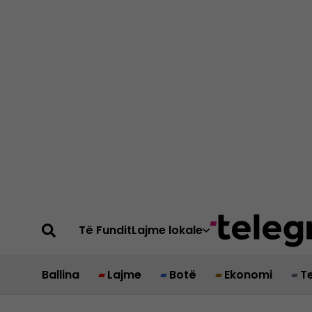
Të Fundit
Lajme lokale
Ballina
Lajme
Botë
Ekonomi
T