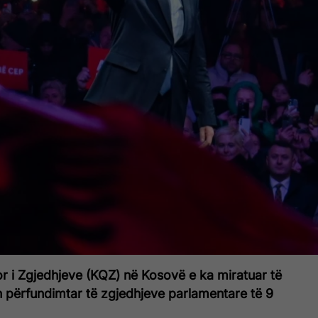
r i Zgjedhjeve (KQZ) në Kosovë e ka miratuar të
n përfundimtar të zgjedhjeve parlamentare të 9