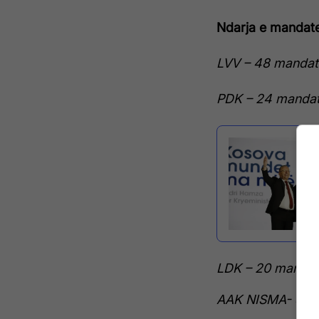
Ndarja e mandat
LVV – 48 mandat
PDK – 24 manda
LDK – 20 manda
AAK NISMA- 8 m