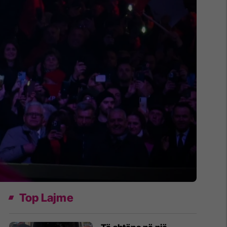
Top Lajme