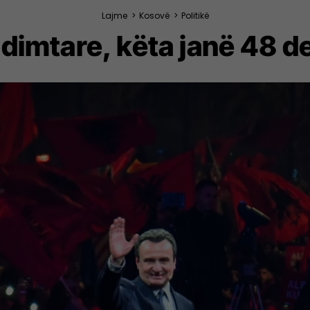
Lajme
>
Kosovë
>
Politikë
ndimtare, këta janë 48 d