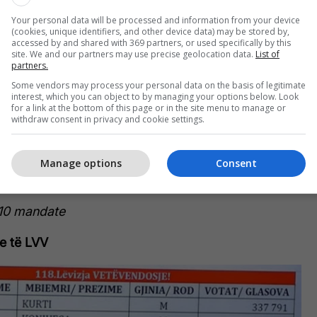
mandate
Your personal data will be processed and information from your device
(cookies, unique identifiers, and other device data) may be stored by,
accessed by and shared with 369 partners, or used specifically by this
site. We and our partners may use precise geolocation data.
List of
partners.
LDK siguron 20 mandate - emrat e
Some vendors may process your personal data on the basis of legitimate
interest, which you can object to by managing your options below. Look
deputetëve që ulen në Kuvend
for a link at the bottom of this page or in the site menu to manage or
withdraw consent in privacy and cookie settings.
Manage options
Consent
 – 1 mandat.
 10 mandate
ve të LVV