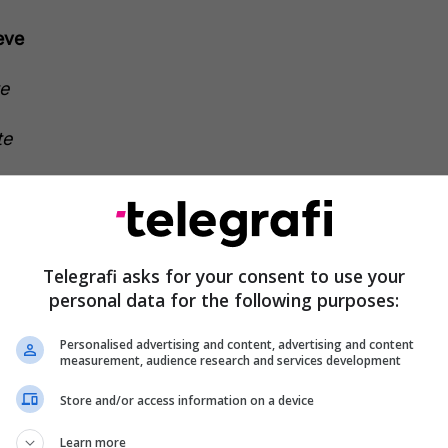
eve
e
te
Bedri Hamza më i votuari – Lista e
24 deputetëve fitues në PDK
Telegrafi asks for your consent to use your
personal data for the following purposes:
Personalised advertising and content, advertising and content
measurement, audience research and services development
te
Store and/or access information on a device
andate
Learn more