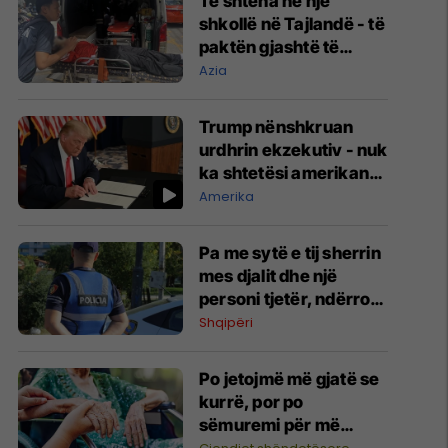
Të shtëna në një
shkollë në Tajlandë - të
paktën gjashtë të
vrarë, eliminohet edhe
Azia
i dyshuari 14-vjeçar
Trump nënshkruan
urdhrin ekzekutiv - nuk
ka shtetësi amerikane
përmes lindjes së
Amerika
fëmijëve
Pa me sytë e tij sherrin
mes djalit dhe një
personi tjetër, ndërron
jetë nga arresti kardiak
Shqipëri
69-vjeçari në
Roskovec
Po jetojmë më gjatë se
kurrë, por po
sëmuremi për më