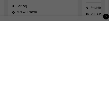
Ferizaj
Prishtinë
3 Gusht 2026
29 Gusht 2
×