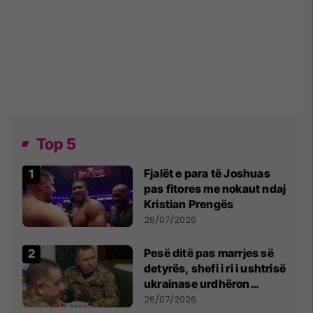
Top 5
Fjalët e para të Joshuas
pas fitores me nokaut ndaj
Kristian Prengës
26/07/2026
Pesë ditë pas marrjes së
detyrës, shefi i ri i ushtrisë
ukrainase urdhëron
kontroll të madh
26/07/2026