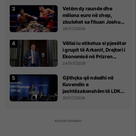
Vetëm dy raunde dhe
miliona euro në xhep,
zbulohet sa fituan Joshua
e Prenga
26/07/2026
Vëllai iu etiketua si pjesëtar
i grupit të Arkanit, Drejtori i
Ekonomisë në Prizren
mohon pretendimet
24/07/2026
Gjithçka që ndodhi në
Kuvendin e
jashtëzakonshëm të LDK-
së
30/07/2026