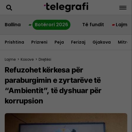
Ballina
Botërori 2026
Të fundit
Lajme
Prishtina
Prizreni
Peja
Ferizaj
Gjakova
Mitrov
Lajme
>
Kosove
>
Drejtësi
Refuzohet kërkesa për
paraburgimin e zyrtarëve të
“Ambientit”, të dyshuar për
korrupsion