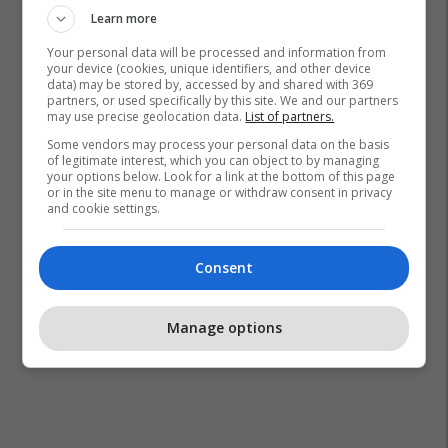
Learn more
Your personal data will be processed and information from
your device (cookies, unique identifiers, and other device
data) may be stored by, accessed by and shared with 369
partners, or used specifically by this site. We and our partners
Gjykata Themelore E Pejës
Krm “ambienti” Në Pejë
may use precise geolocation data.
List of partners.
Some vendors may process your personal data on the basis
of legitimate interest, which you can object to by managing
your options below. Look for a link at the bottom of this page
or in the site menu to manage or withdraw consent in privacy
and cookie settings.
Consent
Manage options