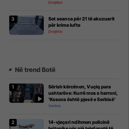
kadastrale
Drejtësi
​Sot seanca për 21 të akuzuarit
për krime lufte
Drejtësi
Në trend Botë
Sërish kërcënon, Vuçiq para
ushtarëve: Kurrë mos e harroni,
'Kosova është pjesë e Serbisë'
Serbia
14-vjeçari ndihmon policinë
britanike për një telefonatë të