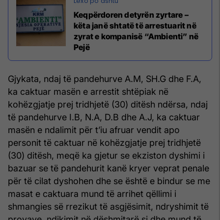
Keqpërdoren detyrën zyrtare –
këta janë shtatë të arrestuarit në
zyrat e kompanisë “Ambienti” në
Pejë
Gjykata, ndaj të pandehurve A.M, SH.G dhe F.A,
ka caktuar masën e arrestit shtëpiak në
kohëzgjatje prej tridhjetë (30) ditësh ndërsa, ndaj
të pandehurve I.B, N.A, D.B dhe A.J, ka caktuar
masën e ndalimit për t’iu afruar vendit apo
personit të caktuar në kohëzgjatje prej tridhjetë
(30) ditësh, meqë ka gjetur se ekziston dyshimi i
bazuar se të pandehurit kanë kryer veprat penale
për të cilat dyshohen dhe se është e bindur se me
masat e caktuara mund të arrihet qëllimi i
shmangies së rrezikut të asgjësimit, ndryshimit të
provave, ndikimit në dëshmitarë si dhe mund të