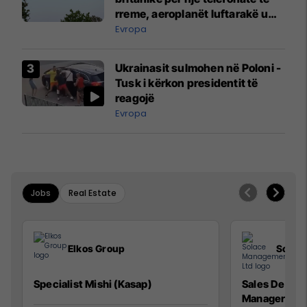
rreme, aeroplanët luftarakë u
ngritën në ajër për të
Evropa
interceptuar fluturaken e Qatar
Airways që po shkonte drejt
Ukrainasit sulmohen në Poloni -
Mançesterit
Tusk i kërkon presidentit të
reagojë
Evropa
Jobs
Real Estate
Elkos Group
Solac
Specialist Mishi (Kasap)
Sales Devel
Manager