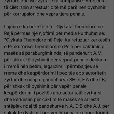
zyrtarë dhe ish-zyrtarë të kompanisë “Ambienti”,
të cilët ishin arrestuar ditë më parë nën dyshimin
për korrupsion dhe vepra tjera penale.
Lajmin e ka bërë të ditur Gjykata Themelore në
Pejë përmes një njoftimi për media ku thuhet se:
"Gjykata Themelore në Pejë, ka refuzuar kërkesën
e Prokurorisë Themelore në Pejë për caktimin e
masës së paraburgimit ndaj të pandehurit A.M,
për shkak të dyshimit për veprat penale deklarimi
i rremë nën betim, legalizimi i përmbajtjes së
rreme dhe keqpërdorimi i pozitës apo autoritetit
zyrtar dhe ndaj të pandehurve SH.G, F.A dhe I.B,
për shkak të dyshimit për vepër penale
keqpërdorimi i pozitës apo autoritetit zyrtar si
dhe kërkesën për caktim të masës së arrestit
shtëpiak ndaj të pandehurve N.A, D.B dhe A.J, për
shkak të dyshimit për vepër penale keqpërdorimi