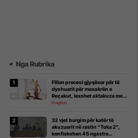
Nga Rubrika
Fillon procesi gjyqësor për të
dyshuarit për masakrën e
Reçakut, lexohet aktakuza me
të akuzuarit në mungesë
Drejtësi
32 vjet burgim për katër të
akuzuarit në rastin “Toka 2”,
konfiskohen 45 ngastra