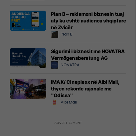
Plan B – reklamoni biznesin tuaj
aty ku është audienca shqiptare
në Zvicër
Plan B
Sigurimi i biznesit me NOVATRA
Vermögensberatung AG
NOVATRA
IMAX/ Cineplexx në Albi Mall,
thyen rekorde rajonale me
"Odisea"
Albi Mall