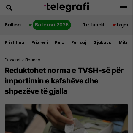
Ballina
Botërori 2026
Të fundit
Lajme
Prishtina
Prizreni
Peja
Ferizaj
Gjakova
Mitrov
Ekonomi
>
Financa
Reduktohet norma e TVSH-së për
importimin e kafshëve dhe
shpezëve të gjalla