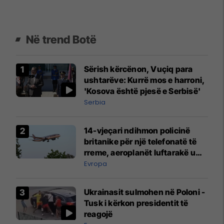
Në trend Botë
Sërish kërcënon, Vuçiq para
ushtarëve: Kurrë mos e harroni,
'Kosova është pjesë e Serbisë'
Serbia
14-vjeçari ndihmon policinë
britanike për një telefonatë të
rreme, aeroplanët luftarakë u
ngritën në ajër për të
Evropa
interceptuar fluturaken e Qatar
Airways që po shkonte drejt
Ukrainasit sulmohen në Poloni -
Mançesterit
Tusk i kërkon presidentit të
reagojë