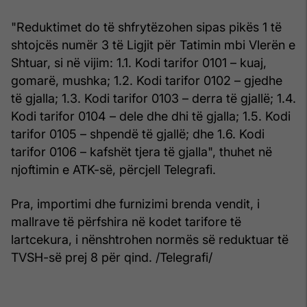
"Reduktimet do të shfrytëzohen sipas pikës 1 të
shtojcës numër 3 të Ligjit për Tatimin mbi Vlerën e
Shtuar, si në vijim: 1.1. Kodi tarifor 0101 – kuaj,
gomarë, mushka; 1.2. Kodi tarifor 0102 – gjedhe
të gjalla; 1.3. Kodi tarifor 0103 – derra të gjallë; 1.4.
Kodi tarifor 0104 – dele dhe dhi të gjalla; 1.5. Kodi
tarifor 0105 – shpendë të gjallë; dhe 1.6. Kodi
tarifor 0106 – kafshët tjera të gjalla", thuhet në
njoftimin e ATK-së, përcjell Telegrafi.
Pra, importimi dhe furnizimi brenda vendit, i
mallrave të përfshira në kodet tarifore të
lartcekura, i nënshtrohen normës së reduktuar të
TVSH-së prej 8 për qind. /Telegrafi/