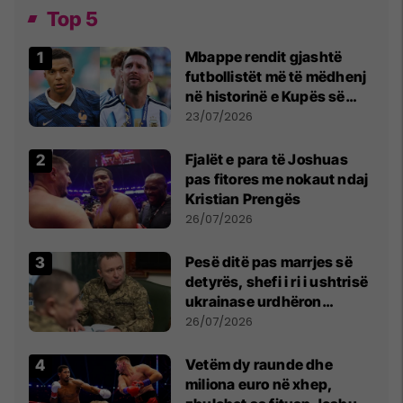
Top 5
Mbappe rendit gjashtë
futbollistët më të mëdhenj
në historinë e Kupës së
Botës, Messi mbetet i dyti
23/07/2026
Fjalët e para të Joshuas
pas fitores me nokaut ndaj
Kristian Prengës
26/07/2026
Pesë ditë pas marrjes së
detyrës, shefi i ri i ushtrisë
ukrainase urdhëron
kontroll të madh
26/07/2026
Vetëm dy raunde dhe
miliona euro në xhep,