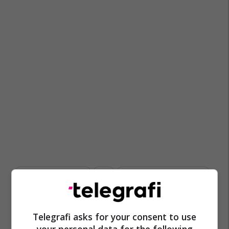
Ministria E Financave
Atk
Tatimi Mbi Vlerën E Shtuar
Administrata Tatimore E Kosovës
Tvsh
Telegrafi asks for your consent to use