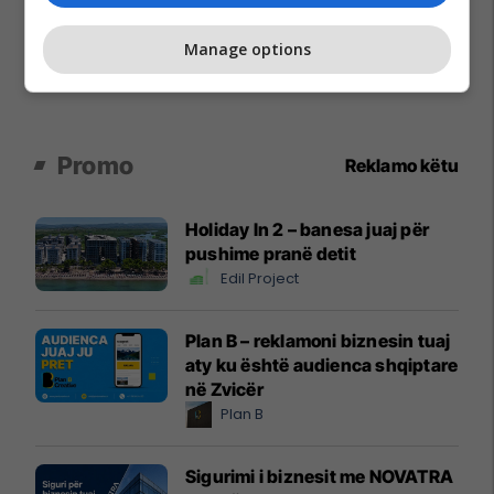
Manage options
Promo
Reklamo këtu
Holiday In 2 – banesa juaj për
pushime pranë detit
Edil Project
Plan B – reklamoni biznesin tuaj
aty ku është audienca shqiptare
në Zvicër
Plan B
Sigurimi i biznesit me NOVATRA