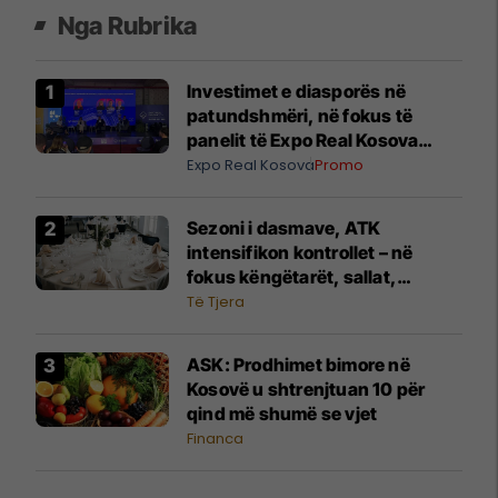
Nga Rubrika
Investimet e diasporës në
patundshmëri, në fokus të
panelit të Expo Real Kosova
2026
Expo Real Kosova
Promo
Sezoni i dasmave, ATK
intensifikon kontrollet – në
fokus këngëtarët, sallat,
fotografët dhe shërbimet tjera
Të Tjera
​ASK: Prodhimet bimore në
Kosovë u shtrenjtuan 10 për
qind më shumë se vjet
Financa