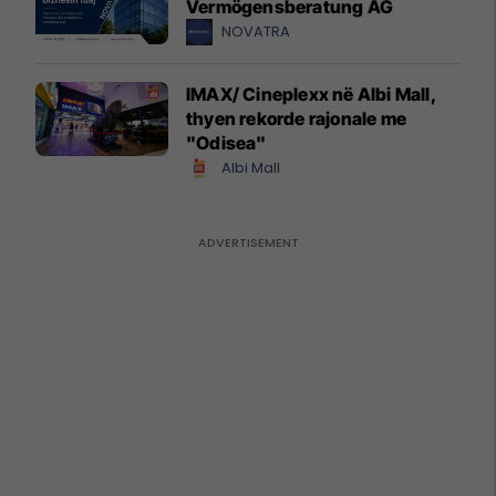
Vermögensberatung AG
NOVATRA
IMAX/ Cineplexx në Albi Mall,
thyen rekorde rajonale me
"Odisea"
Albi Mall