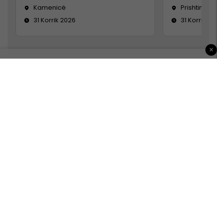
Kamenicë
Prishtinë
31 Korrik 2026
31 Korrik 20
×