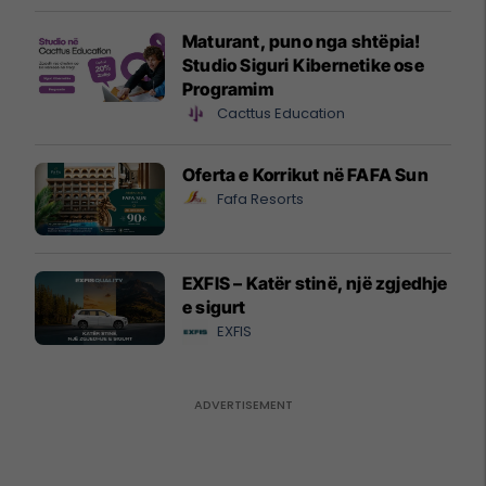
Maturant, puno nga shtëpia!
Studio Siguri Kibernetike ose
Programim
Cacttus Education
Oferta e Korrikut në FAFA Sun
Fafa Resorts
EXFIS – Katër stinë, një zgjedhje
e sigurt
EXFIS