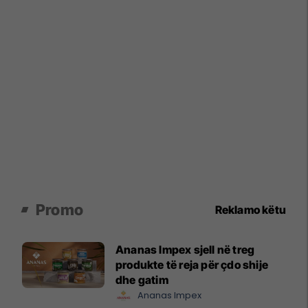
Promo
Reklamo këtu
Ananas Impex sjell në treg
produkte të reja për çdo shije
dhe gatim
Ananas Impex