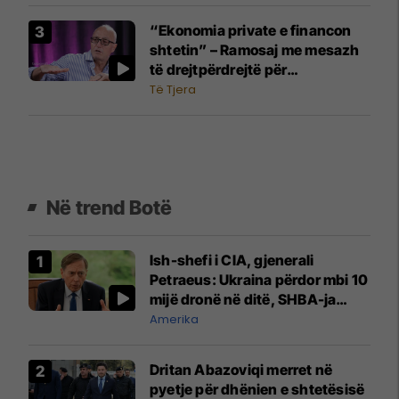
“Ekonomia private e financon
shtetin” – Ramosaj me mesazh
të drejtpërdrejtë për
pushtetarët
Të Tjera
Në trend Botë
Ish-shefi i CIA, gjenerali
Petraeus: Ukraina përdor mbi 10
mijë dronë në ditë, SHBA-ja
mbetet shumë prapa në
Amerika
prodhim
Dritan Abazoviqi merret në
pyetje për dhënien e shtetësisë