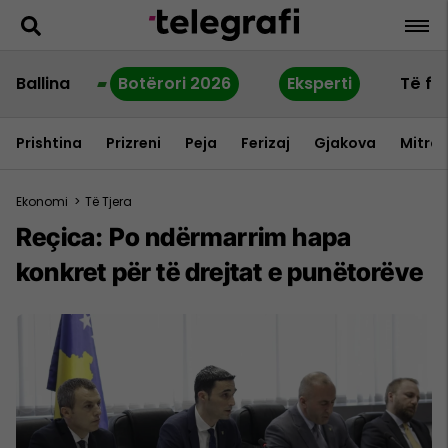
Ballina
Botërori 2026
Eksperti
Të fu
Prishtina
Prizreni
Peja
Ferizaj
Gjakova
Mitrov
Ekonomi
>
Të Tjera
Reçica: Po ndërmarrim hapa
konkret për të drejtat e punëtorëve