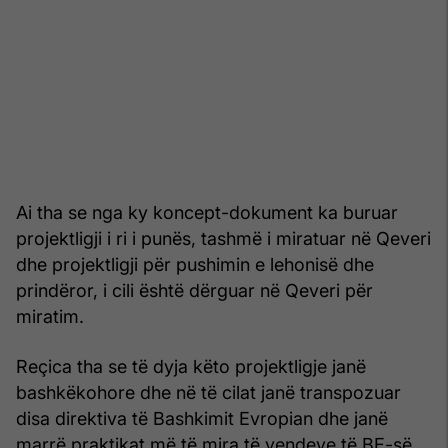
Ai tha se nga ky koncept-dokument ka buruar
projektligji i ri i punës, tashmë i miratuar në Qeveri
dhe projektligji për pushimin e lehonisë dhe
prindëror, i cili është dërguar në Qeveri për
miratim.
Reçica tha se të dyja këto projektligje janë
bashkëkohore dhe në të cilat janë transpozuar
disa direktiva të Bashkimit Evropian dhe janë
marrë praktikat më të mira të vendeve të BE-së.