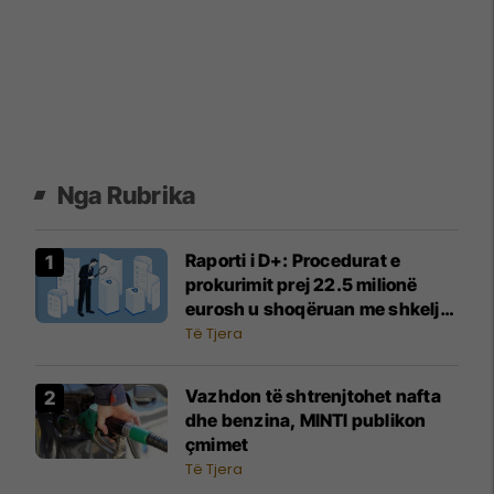
Nga Rubrika
Raporti i D+: Procedurat e
prokurimit prej 22.5 milionë
eurosh u shoqëruan me shkelje
dhe zvarritje
Të Tjera
Vazhdon të shtrenjtohet nafta
dhe benzina, MINTI publikon
çmimet
Të Tjera