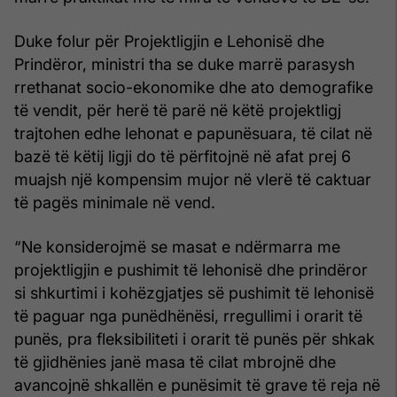
Duke folur për Projektligjin e Lehonisë dhe
Prindëror, ministri tha se duke marrë parasysh
rrethanat socio-ekonomike dhe ato demografike
të vendit, për herë të parë në këtë projektligj
trajtohen edhe lehonat e papunësuara, të cilat në
bazë të këtij ligji do të përfitojnë në afat prej 6
muajsh një kompensim mujor në vlerë të caktuar
të pagës minimale në vend.
“Ne konsiderojmë se masat e ndërmarra me
projektligjin e pushimit të lehonisë dhe prindëror
si shkurtimi i kohëzgjatjes së pushimit të lehonisë
të paguar nga punëdhënësi, rregullimi i orarit të
punës, pra fleksibiliteti i orarit të punës për shkak
të gjidhënies janë masa të cilat mbrojnë dhe
avancojnë shkallën e punësimit të grave të reja në