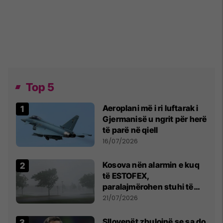
Top 5
Aeroplani më i ri luftarak i
Gjermanisë u ngrit për herë
të parë në qiell
16/07/2026
Kosova nën alarmin e kuq
të ESTOFEX,
paralajmërohen stuhi të
fuqishme me breshër dhe
21/07/2026
erëra të forta
Sllovenët zbulojnë se sa do