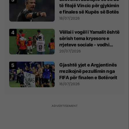
të fitojë Vincic për gjykimin
e finales së Kupës së Botës
18/07/2026
Vëllai i vogël i Yamalit është
sërish tema kryesore e
rrjeteve sociale - vodhi
vëmendjen pas finales së
20/07/2026
Kupës së Botës
Gjashtë yjet e Argjentinës
rrezikojnë pezullimin nga
FIFA për finalen e Botërorit
16/07/2026