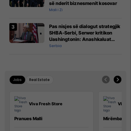
së nderit biznesmenit kosovar
Mali i Zi
Pas nisjes së dialogut strategjik
SHBA-Serbi, Serwer kritikon
Uashingtonin: Anashkaluat
Banjskën, sulmin ndaj KFOR-it
Serbia
dhe rrëmbimin e Policëve të
Kosovës
Jobs
Real Estate
Viva Fresh Store
Viva F
Pranues Malli
Mirëmbajtës