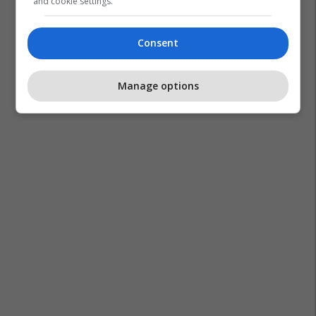
and cookie settings.
Consent
Mpms
Kkzhe
Skender Reçica
Manage options